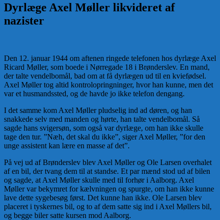
Dyrlæge Axel Møller likvideret af
nazister
Den 12. januar 1944 om aftenen ringede telefonen hos dyrlæge Axel
Ricard Møller, som boede i Nørregade 18 i Brønderslev. En mand,
der talte vendelbomål, bad om at få dyrlægen ud til en kviefødsel.
Axel Møller tog altid kontrolopringninger, hvor han kunne, men det
var et husmandssted, og de havde jo ikke telefon dengang.
I det samme kom Axel Møller pludselig ind ad døren, og han
snakkede selv med manden og hørte, han talte vendelbomål. Så
sagde hans svigersøn, som også var dyrlæge, om han ikke skulle
tage den tur. ”Næh, det skal du ikke”, siger Axel Møller, ”for den
unge assistent kan lære en masse af det”.
På vej ud af Brønderslev blev Axel Møller og Ole Larsen overhalet
af en bil, der tvang dem til at standse. Et par mænd stod ud af bilen
og sagde, at Axel Møller skulle med til forhør i Aalborg. Axel
Møller var bekymret for kælvningen og spurgte, om han ikke kunne
lave dette sygebesøg først. Det kunne han ikke. Ole Larsen blev
placeret i tyskernes bil, og to af dem satte sig ind i Axel Møllers bil,
og begge biler satte kursen mod Aalborg.