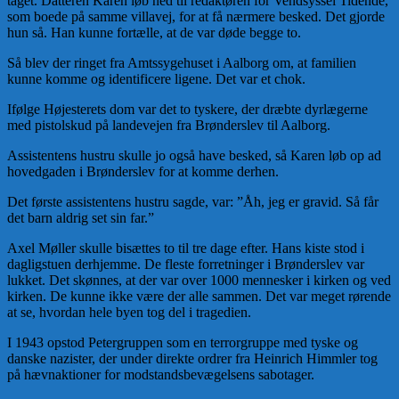
taget. Datteren Karen løb ned til redaktøren for Vendsyssel Tidende,
som boede på samme villavej, for at få nærmere besked. Det gjorde
hun så. Han kunne fortælle, at de var døde begge to.
Så blev der ringet fra Amtssygehuset i Aalborg om, at familien
kunne komme og identificere ligene. Det var et chok.
Ifølge Højesterets dom var det to tyskere, der dræbte dyrlægerne
med pistolskud på landevejen fra Brønderslev til Aalborg.
Assistentens hustru skulle jo også have besked, så Karen løb op ad
hovedgaden i Brønderslev for at komme derhen.
Det første assistentens hustru sagde, var: ”Åh, jeg er gravid. Så får
det barn aldrig set sin far.”
Axel Møller skulle bisættes to til tre dage efter. Hans kiste stod i
dagligstuen derhjemme. De fleste forretninger i Brønderslev var
lukket. Det skønnes, at der var over 1000 mennesker i kirken og ved
kirken. De kunne ikke være der alle sammen. Det var meget rørende
at se, hvordan hele byen tog del i tragedien.
I 1943 opstod Petergruppen som en terrorgruppe med tyske og
danske nazister, der under direkte ordrer fra Heinrich Himmler tog
på hævnaktioner for modstandsbevægelsens sabotager.