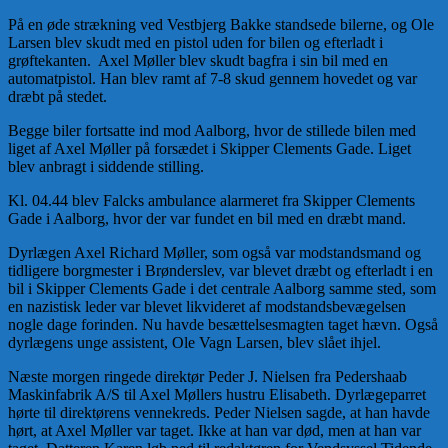
På en øde strækning ved Vestbjerg Bakke standsede bilerne, og Ole
Larsen blev skudt med en pistol uden for bilen og efterladt i
grøftekanten. Axel Møller blev skudt bagfra i sin bil med en
automatpistol. Han blev ramt af 7-8 skud gennem hovedet og var
dræbt på stedet.
Begge biler fortsatte ind mod Aalborg, hvor de stillede bilen med
liget af Axel Møller på forsædet i Skipper Clements Gade. Liget
blev anbragt i siddende stilling.
Kl. 04.44 blev Falcks ambulance alarmeret fra Skipper Clements
Gade i Aalborg, hvor der var fundet en bil med en dræbt mand.
Dyrlægen Axel Richard Møller, som også var modstandsmand og
tidligere borgmester i Brønderslev, var blevet dræbt og efterladt i en
bil i Skipper Clements Gade i det centrale Aalborg samme sted, som
en nazistisk leder var blevet likvideret af modstandsbevægelsen
nogle dage forinden. Nu havde besættelsesmagten taget hævn. Også
dyrlægens unge assistent, Ole Vagn Larsen, blev slået ihjel.
Næste morgen ringede direktør Peder J. Nielsen fra Pedershaab
Maskinfabrik A/S til Axel Møllers hustru Elisabeth. Dyrlægeparret
hørte til direktørens vennekreds. Peder Nielsen sagde, at han havde
hørt, at Axel Møller var taget. Ikke at han var død, men at han var