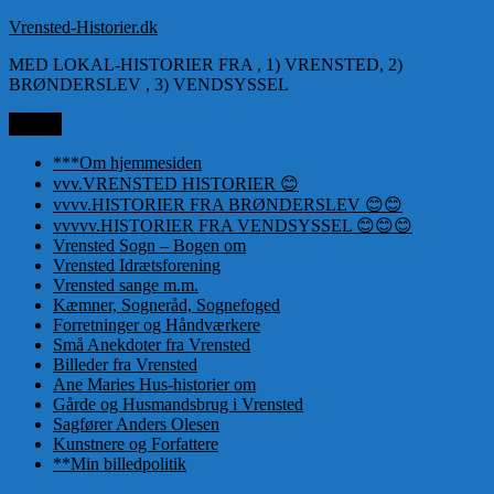
Videre
Vrensted-Historier.dk
til
MED LOKAL-HISTORIER FRA , 1) VRENSTED, 2)
indhold
BRØNDERSLEV , 3) VENDSYSSEL
Menu
***Om hjemmesiden
vvv.VRENSTED HISTORIER 😊
vvvv.HISTORIER FRA BRØNDERSLEV 😊😊
vvvvv.HISTORIER FRA VENDSYSSEL 😊😊😊
Vrensted Sogn – Bogen om
Vrensted Idrætsforening
Vrensted sange m.m.
Kæmner, Sogneråd, Sognefoged
Forretninger og Håndværkere
Små Anekdoter fra Vrensted
Billeder fra Vrensted
Ane Maries Hus-historier om
Gårde og Husmandsbrug i Vrensted
Sagfører Anders Olesen
Kunstnere og Forfattere
**Min billedpolitik