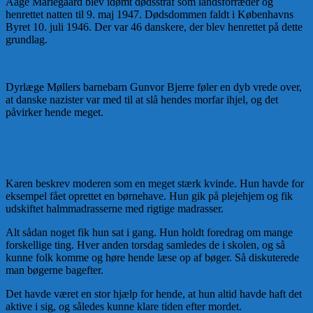
Aage Mariegaard blev idømt dødsstraf som landsforræder og
henrettet natten til 9. maj 1947. Dødsdommen faldt i Københavns
Byret 10. juli 1946. Der var 46 danskere, der blev henrettet på dette
grundlag.
Dyrlæge Møllers barnebarn Gunvor Bjerre føler en dyb vrede over,
at danske nazister var med til at slå hendes morfar ihjel, og det
påvirker hende meget.
Karen beskrev moderen som en meget stærk kvinde. Hun havde for
eksempel fået oprettet en børnehave. Hun gik på plejehjem og fik
udskiftet halmmadrasserne med rigtige madrasser.
Alt sådan noget fik hun sat i gang. Hun holdt foredrag om mange
forskellige ting. Hver anden torsdag samledes de i skolen, og så
kunne folk komme og høre hende læse op af bøger. Så diskuterede
man bøgerne bagefter.
Det havde været en stor hjælp for hende, at hun altid havde haft det
aktive i sig, og således kunne klare tiden efter mordet.