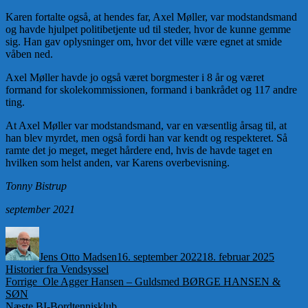
Karen fortalte også, at hendes far, Axel Møller, var modstandsmand
og havde hjulpet politibetjente ud til steder, hvor de kunne gemme
sig. Han gav oplysninger om, hvor det ville være egnet at smide
våben ned.
Axel Møller havde jo også været borgmester i 8 år og været
formand for skolekommissionen, formand i bankrådet og 117 andre
ting.
At Axel Møller var modstandsmand, var en væsentlig årsag til, at
han blev myrdet, men også fordi han var kendt og respekteret. Så
ramte det jo meget, meget hårdere end, hvis de havde taget en
hvilken som helst anden, var Karens overbevisning.
Tonny Bistrup
september 2021
Forfatter
Udgivet
Kategor
Jens Otto Madsen
16. september 2022
18. februar 2025
Historier fra Vendsyssel
Indlægsnavigation
Forrige
Forrige
Ole Agger Hansen – Guldsmed BØRGE HANSEN &
indlæg:
SØN
Næste
Næste
BI-Bordtennisklub