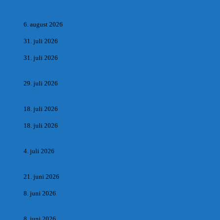
POSTMESTEREN, SOGNERÅDSFORMANDEN OG
BANKMANDEN OLUF JENSEN fra Saltum –
6. august 2026
Antik og Moderne, Ny antikvitetsforretning til Vrensted
31. juli 2026
Manden med museet, der aldrig har åbent.
31. juli 2026
Skrædder Larsen fra Pandrup bliver skrædder i Paris og gifter
sig med mesters datter
29. juli 2026
DEN UTROLIGE HISTORIE OM SÆBYNITTEN, CARL
BAUDER.
18. juli 2026
Vrensted Kirke, Sct. Thøgersvej, Vrensted 9480 Løkken
18. juli 2026
Dagbog fra en rejse på vestkysten af Vendsyssel og Thy
1865. m.m.
4. juli 2026
Marvtræet under Vestenvinden – Rejsen fra Vordingborg til
Nørre Saltum
21. juni 2026
De taknemmeliges sprog
8. juni 2026
DA LAURIDS GIK I SINDAL KIRKE IFØRT DAMETØJ
I 1718.
8. juni 2026