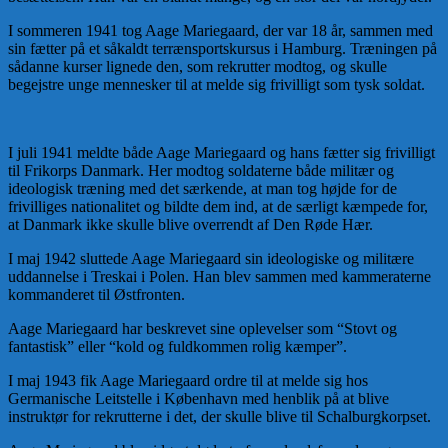
I sommeren 1941 tog Aage Mariegaard, der var 18 år, sammen med
sin fætter på et såkaldt terrænsportskursus i Hamburg. Træningen på
sådanne kurser lignede den, som rekrutter modtog, og skulle
begejstre unge mennesker til at melde sig frivilligt som tysk soldat.
I juli 1941 meldte både Aage Mariegaard og hans fætter sig frivilligt
til Frikorps Danmark. Her modtog soldaterne både militær og
ideologisk træning med det særkende, at man tog højde for de
frivilliges nationalitet og bildte dem ind, at de særligt kæmpede for,
at Danmark ikke skulle blive overrendt af Den Røde Hær.
I maj 1942 sluttede Aage Mariegaard sin ideologiske og militære
uddannelse i Treskai i Polen. Han blev sammen med kammeraterne
kommanderet til Østfronten.
Aage Mariegaard har beskrevet sine oplevelser som “Stovt og
fantastisk” eller “kold og fuldkommen rolig kæmper”.
I maj 1943 fik Aage Mariegaard ordre til at melde sig hos
Germanische Leitstelle i København med henblik på at blive
instruktør for rekrutterne i det, der skulle blive til Schalburgkorpset.