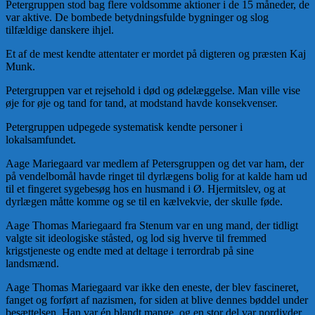
Petergruppen stod bag flere voldsomme aktioner i de 15 måneder, de
var aktive. De bombede betydningsfulde bygninger og slog
tilfældige danskere ihjel.
Et af de mest kendte attentater er mordet på digteren og præsten Kaj
Munk.
Petergruppen var et rejsehold i død og ødelæggelse. Man ville vise
øje for øje og tand for tand, at modstand havde konsekvenser.
Petergruppen udpegede systematisk kendte personer i
lokalsamfundet.
Aage Mariegaard var medlem af Petersgruppen og det var ham, der
på vendelbomål havde ringet til dyrlægens bolig for at kalde ham ud
til et fingeret sygebesøg hos en husmand i Ø. Hjermitslev, og at
dyrlægen måtte komme og se til en kælvekvie, der skulle føde.
Aage Thomas Mariegaard fra Stenum var en ung mand, der tidligt
valgte sit ideologiske ståsted, og lod sig hverve til fremmed
krigstjeneste og endte med at deltage i terrordrab på sine
landsmænd.
Aage Thomas Mariegaard var ikke den eneste, der blev fascineret,
fanget og forført af nazismen, for siden at blive dennes bøddel under
besættelsen. Han var én blandt mange, og en stor del var nordjyder.