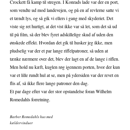
Crockett få kamp til stregen. I Konrads lade var der en port,
som vendte ud mod landevejen, og på en af revlerne satte vi
et tændt lys, og så gik vi ellers i gang med skyderiet. Det
viste sig ret hurtigt, at det vist ikke var så let, som det så ud
til på film, så der blev fyret adskillelige skud af uden den
ønskede effekt. Hvordan det gik til husker jeg ikke, men
pludselig var der et par lange riffelpatroner, så uden at
tænke nærmere over det, blev der lagt en af de lange i riflen.
Men hold nu kæft, kuglen røg igennem porten, hvor der kun
var et lille rundt hul at se, men på ydersiden var der revet en
flis af, så ikke flere lange patroner den dag.
Et par dage efter var der stor opstandelse foran Wilhelm
Romedahls forretning.
Barber Romedahls hus med
kældervinduer