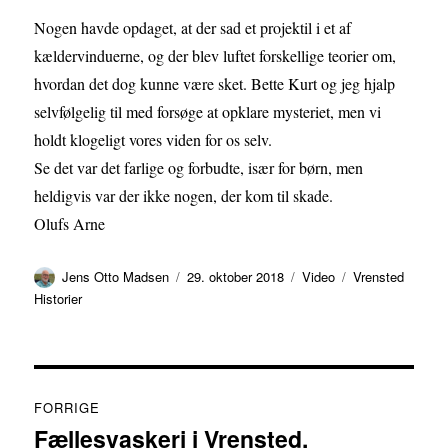
Nogen havde opdaget, at der sad et projektil i et af
kældervinduerne, og der blev luftet forskellige teorier om,
hvordan det dog kunne være sket. Bette Kurt og jeg hjalp
selvfølgelig til med forsøge at opklare mysteriet, men vi
holdt klogeligt vores viden for os selv.
Se det var det farlige og forbudte, især for børn, men
heldigvis var der ikke nogen, der kom til skade.
Olufs Arne
Forfatter
Udgivet
Format
Kategorier
Jens Otto Madsen
29. oktober 2018
Video
Vrensted
Historier
Indlægsnavigation
FORRIGE
Fællesvaskeri i Vrensted,
Forrige