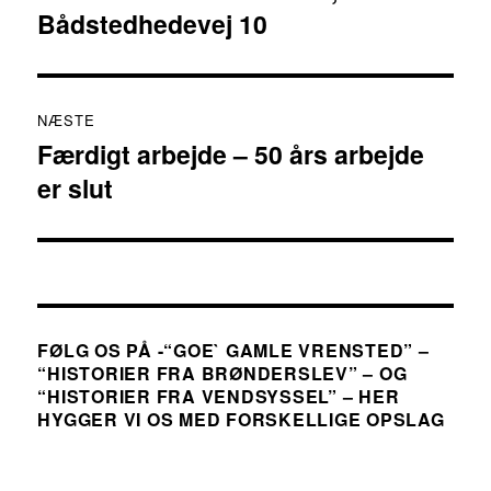
Bådstedhedevej 10
indlæg:
NÆSTE
Færdigt arbejde – 50 års arbejde
Næste
er slut
indlæg:
FØLG OS PÅ -“GOE` GAMLE VRENSTED” –
“HISTORIER FRA BRØNDERSLEV” – OG
“HISTORIER FRA VENDSYSSEL” – HER
HYGGER VI OS MED FORSKELLIGE OPSLAG