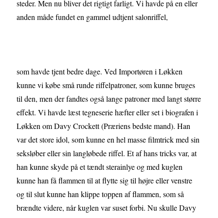
steder. Men nu bliver det rigtigt farligt. Vi havde på en eller
anden måde fundet en gammel udtjent salonriffel,
som havde tjent bedre dage. Ved Importøren i Løkken
kunne vi købe små runde riffelpatroner, som kunne bruges
til den, men der fandtes også lange patroner med langt større
effekt. Vi havde læst tegneserie hæfter eller set i biografen i
Løkken om Davy Crockett (Præriens bedste mand). Han
var det store idol, som kunne en hel masse filmtrick med sin
seksløber eller sin langløbede riffel. Et af hans tricks var, at
han kunne skyde på et tændt sterainlye og med kuglen
kunne han få flammen til at flytte sig til højre eller venstre
og til slut kunne han klippe toppen af flammen, som så
brændte videre, når kuglen var suset forbi. Nu skulle Davy