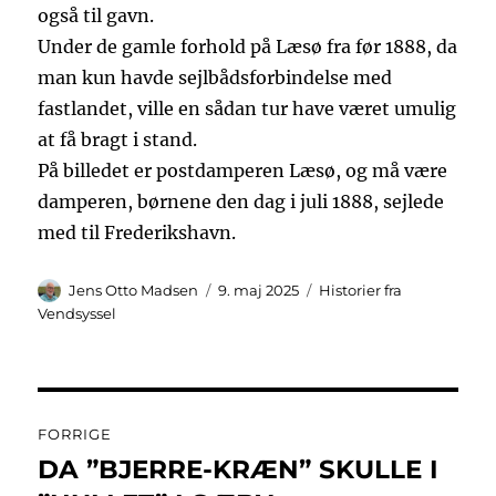
også til gavn.
Under de gamle forhold på Læsø fra før 1888, da
man kun havde sejlbådsforbindelse med
fastlandet, ville en sådan tur have været umulig
at få bragt i stand.
På billedet er postdamperen Læsø, og må være
damperen, børnene den dag i juli 1888, sejlede
med til Frederikshavn.
Forfatter
Udgivet
Kategorier
Jens Otto Madsen
9. maj 2025
Historier fra
Vendsyssel
Indlægsnavigation
FORRIGE
DA ”BJERRE-KRÆN” SKULLE I
Forrige