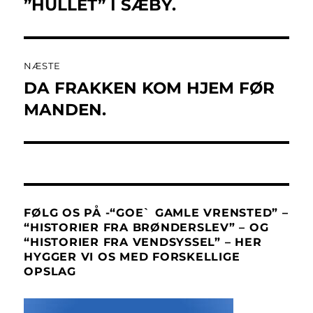
indlæg:
”HULLET” I SÆBY.
NÆSTE
DA FRAKKEN KOM HJEM FØR
Næste
indlæg:
MANDEN.
FØLG OS PÅ -“GOE` GAMLE VRENSTED” –
“HISTORIER FRA BRØNDERSLEV” – OG
“HISTORIER FRA VENDSYSSEL” – HER
HYGGER VI OS MED FORSKELLIGE
OPSLAG