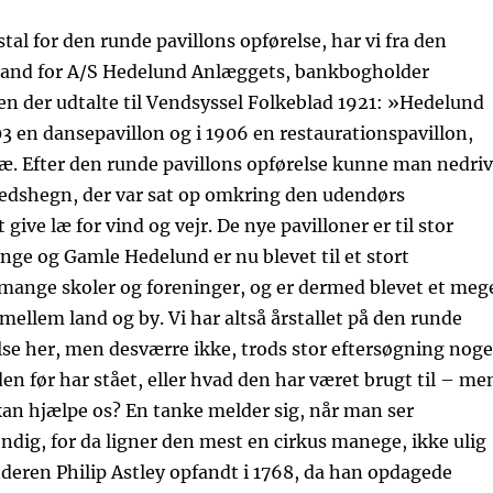
tal for den runde pavillons opførelse, har vi fra den
and for A/S Hedelund Anlæggets, bankbogholder
n der udtalte til Vendsyssel Folkeblad 1921: »Hedelund
3 en dansepavillon og i 1906 en restaurationspavillon,
ræ. Efter den runde pavillons opførelse kunne man nedri
redshegn, der var sat op omkring den udendørs
 give læ for vind og vejr. De nye pavilloner er til stor
nge og Gamle Hedelund er nu blevet til et stort
 mange skoler og foreninger, og er dermed blevet et meg
 mellem land og by. Vi har altså årstallet på den runde
lse her, men desværre ikke, trods stor eftersøgning nog
en før har stået, eller hvad den har været brugt til – me
an hjælpe os? En tanke melder sig, når man ser
ndig, for da ligner den mest en cirkus manege, ikke ulig
eren Philip Astley opfandt i 1768, da han opdagede