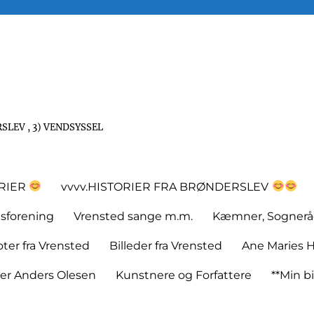
SLEV , 3) VENDSYSSEL
ORIER
vvvv.HISTORIER FRA BRØNDERSLEV
tsforening
Vrensted sange m.m.
Kæmner, Sognerå
er fra Vrensted
Billeder fra Vrensted
Ane Maries H
rer Anders Olesen
Kunstnere og Forfattere
**Min bi