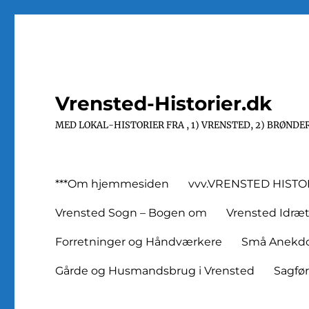
Vrensted-Historier.dk
MED LOKAL-HISTORIER FRA , 1) VRENSTED, 2) BRØNDER
***Om hjemmesiden
vvv.VRENSTED HIST
Vrensted Sogn – Bogen om
Vrensted Idræ
Forretninger og Håndværkere
Små Anekdot
Gårde og Husmandsbrug i Vrensted
Sagfø