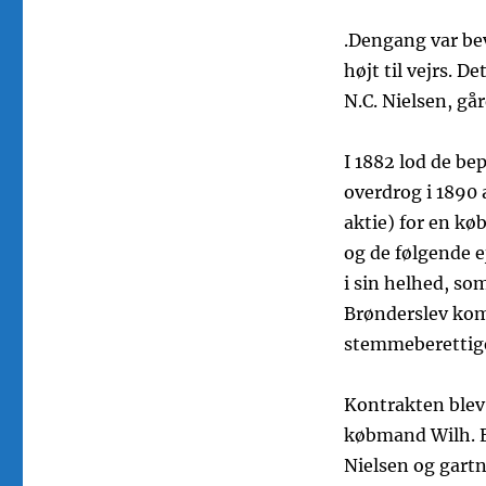
.Dengang var bev
højt til vejrs. 
N.C. Nielsen, går
I 1882 lod de be
overdrog i 1890 
aktie) for en kø
og de følgende e
i sin helhed, so
Brønderslev ko
stemmeberettige
Kontrakten blev
købmand Wilh. Eh
Nielsen og gartne