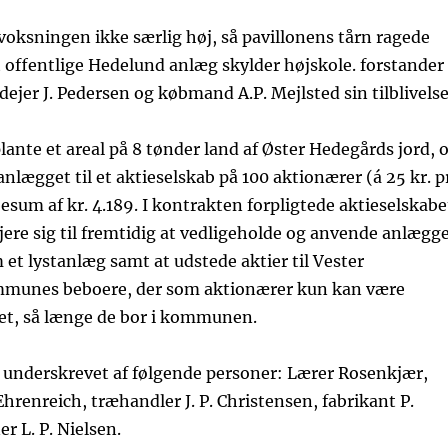
oksningen ikke særlig høj, så pavillonens tårn ragede
Det offentlige Hedelund anlæg skylder højskole. forstander
dejer J. Pedersen og købmand A.P. Mejlsted sin tilblivelse
plante et areal på 8 tønder land af Øster Hedegårds jord, 
anlægget til et aktieselskab på 100 aktionærer (á 25 kr. p
besum af kr. 4.189. I kontrakten forpligtede aktieselskabe
jere sig til fremtidig at vedligeholde og anvende anlægg
m et lystanlæg samt at udstede aktier til Vester
mmunes beboere, der som aktionærer kun kan være
t, så længe de bor i kommunen.
 underskrevet af følgende personer: Lærer Rosenkjær,
renreich, træhandler J. P. Christensen, fabrikant P.
r L. P. Nielsen.