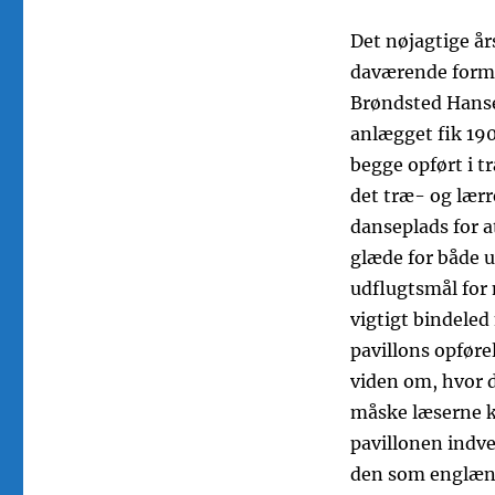
Det nøjagtige års
daværende form
Brøndsted Hanse
anlægget fik 190
begge opført i t
det træ- og lær
danseplads for at
glæde for både u
udflugtsmål for
vigtigt bindeled
pavillons opføre
viden om, hvor d
måske læserne k
pavillonen indve
den som englænd