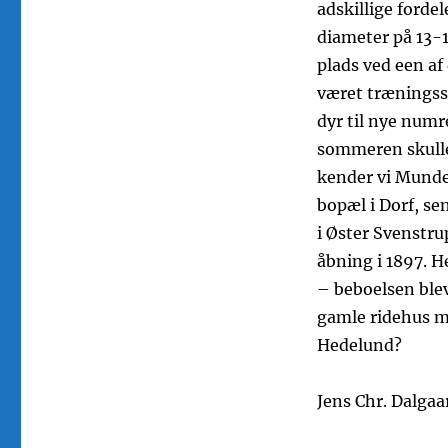
adskillige forde
diameter på 13-14
plads ved een af
været træningsst
dyr til nye numr
sommeren skulle 
kender vi Mundel
bopæl i Dorf, se
i Øster Svenstru
åbning i 1897. H
– beboelsen blev
gamle ridehus m
Hedelund?
Jens Chr. Dalgaa