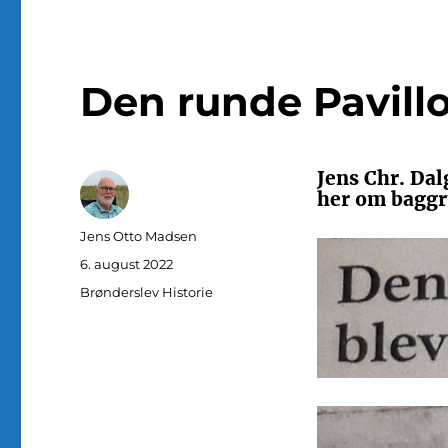
Den runde Pavill
Jens Chr. Dal
her om baggr
Forfatter
Jens Otto Madsen
Udgivet
6. august 2022
Kategorier
Brønderslev Historie