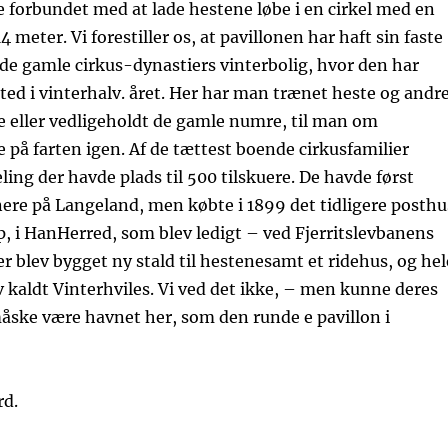
le forbundet med at lade hestene løbe i en cirkel med en
 meter. Vi forestiller os, at pavillonen har haft sin faste
 de gamle cirkus-dynastiers vinterbolig, hvor den har
ed i vinterhalv. året. Her har man trænet heste og andr
e eller vedligeholdt de gamle numre, til man om
på farten igen. Af de tættest boende cirkusfamilier
ing der havde plads til 500 tilskuere. De havde først
nere på Langeland, men købte i 1899 det tidligere posthu
p, i HanHerred, som blev ledigt – ved Fjerritslevbanens
er blev bygget ny stald til hestenesamt et ridehus, og hel
 kaldt Vinterhviles. Vi ved det ikke, – men kunne deres
åske være havnet her, som den runde e pavillon i
rd.