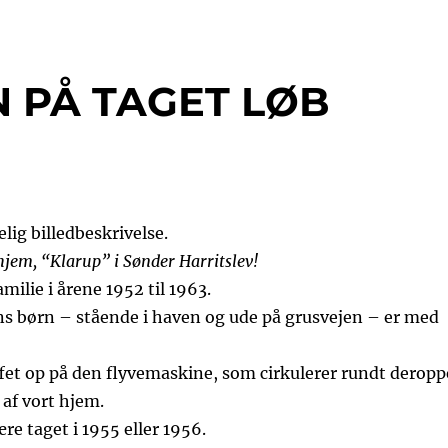
 PÅ TAGET LØB
jem, “Klarup” i Sønder Harritslev!
milie i årene 1952 til 1963.
ns børn – stående i haven og ude på grusvejen – er med
ffet op på den flyvemaskine, som cirkulerer rundt deropp
 af vort hjem.
re taget i 1955 eller 1956.