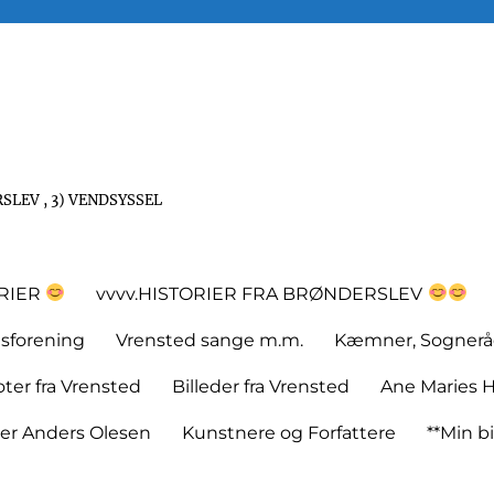
SLEV , 3) VENDSYSSEL
ORIER
vvvv.HISTORIER FRA BRØNDERSLEV
tsforening
Vrensted sange m.m.
Kæmner, Sognerå
er fra Vrensted
Billeder fra Vrensted
Ane Maries H
rer Anders Olesen
Kunstnere og Forfattere
**Min bi