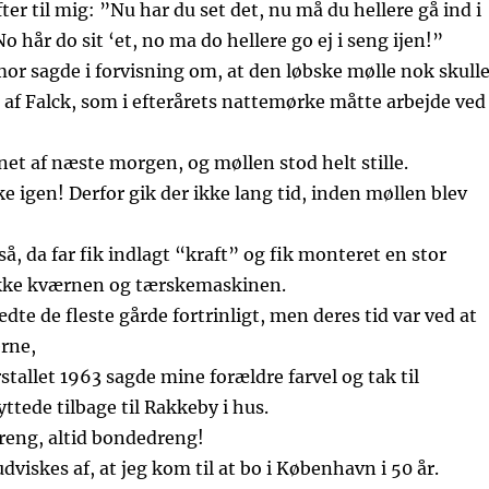
ter til mig: ”Nu har du set det, nu må du hellere gå ind i
 hår do sit ‘et, no ma do hellere go ej i seng ijen!”
or sagde i forvisning om, at den løbske mølle nok skull
af Falck, som i efterårets nattemørke måtte arbejde ved
net af næste morgen, og møllen stod helt stille.
e igen! Derfor gik der ikke lang tid, inden møllen blev
, da far fik indlagt “kraft” og fik monteret en stor
ække kværnen og tærskemaskinen.
dte de fleste gårde fortrinligt, men deres tid var ved at
erne,
rstallet 1963 sagde mine forældre farvel og tak til
ttede tilbage til Rakkeby i hus.
eng, altid bondedreng!
dviskes af, at jeg kom til at bo i København i 50 år.