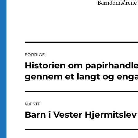
Barndomsårene f
Indlægsnavigation
FORRIGE
Historien om papirhandle
Forrige
indlæg:
gennem et langt og engag
NÆSTE
Barn i Vester Hjermitsle
Næste
indlæg: