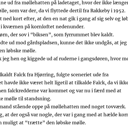
ne ud fra møllehatten på ladetaget, hvor der ikke længe
e, som var der, da vi flyttede dertil fra Rakkeby i 1952.
t ned kort efter, at den en nat gik i gang af sig selv og lø
 i kværnen på kornloftet nedenunder.
 børn, der sov i “biksen”, som fyrrummet blev kaldt.
dte ud mod gårdspladsen, kunne det ikke undgås, at jeg
en løbske mølle.
 jeg hen og kiggede ud af ruderne i gangsdøren, hvor m
lkaldt Falck fra Hjørring, fulgte sceneriet ude fra
 havde ikke været helt ligetil at tilkalde Falck, da vi ikk
men falckredderne var kommet og var nu i færd med at
e mølle til standsning.
-mand stående oppe på møllehatten med noget tovværk.
g, at der også var nogle, der var i gang med at hælde kor
 muligt at “trætte” den løbske mølle.