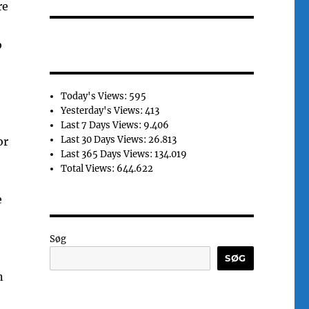
re
b
Today's Views:
595
Yesterday's Views:
413
Last 7 Days Views:
9.406
Last 30 Days Views:
26.813
or
Last 365 Days Views:
134.019
Total Views:
644.622
e
Søg
SØG
n