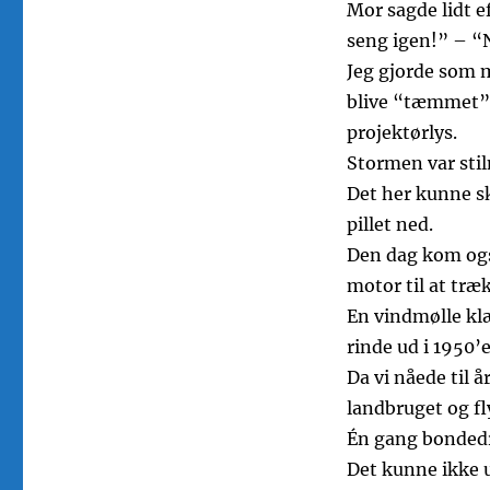
Mor sagde lidt ef
seng igen!” – “No
Jeg gjorde som m
blive “tæmmet” 
projektørlys.
Stormen var stil
Det her kunne sk
pillet ned.
Den dag kom også
motor til at tr
En vindmølle klæ
rinde ud i 1950’
Da vi nåede til å
landbruget og fly
Én gang bondedr
Det kunne ikke u