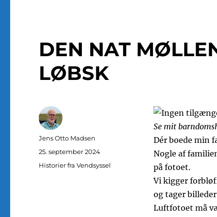
DEN NAT MØLLEN
LØBSK
Se mit barndomsh
Forfatter
Jens Otto Madsen
Dér boede min fa
Udgivet
25. september 2024
Nogle af familie
Kategorier
Historier fra Vendsyssel
på fotoet.
Vi kigger forblø
og tager billeder
Luftfotoet må væ