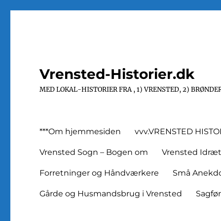
Vrensted-Historier.dk
MED LOKAL-HISTORIER FRA , 1) VRENSTED, 2) BRØNDER
***Om hjemmesiden
vvv.VRENSTED HIST
Vrensted Sogn – Bogen om
Vrensted Idræ
Forretninger og Håndværkere
Små Anekdot
Gårde og Husmandsbrug i Vrensted
Sagfø