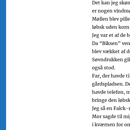
Det kan jeg skøn
er nogen vindmøll
Møllen blev pille
løbsk uden korn
Jeg var et af de
Da “Biksen” ven
blev vækket af d
Søvndrukken gik
også stod.
Far, der havde ti
gårdspladsen. Det
havde telefon, 
bringe den løbsk
Jeg så en Falck
Mor sagde til mi
i kværnen for om