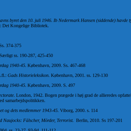
byret den 10. juli 1946. Ib Nedermark Hansen (siddende) havde tydeli
: Det Kongelige Bibliotek.
 Ss. 374-375
ærligt ss. 190-287, 425-450
rdag 1940-45.
København, 2009. Ss. 467-468
fl.:
Gads Historieleksikon.
København, 2001. ss. 129-130
erdag 1940-45.
København, 2009. S. 497
ctorate.
London, 1942. Bogen prægede i høj grad de allieredes opfattel
 med samarbejdspolitikken.
pset og dets medlemmer 1943-45.
Viborg, 2000. s. 114
d Naujocks: Fälscher, Mörder, Terrorist.
Berlin, 2010. Ss 197-201
04. ss. 23-27, 93-94, 111-112