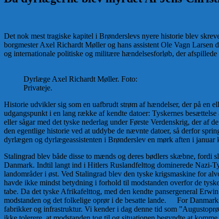
Det nok mest tragiske kapitel i Brønderslevs nyere historie blev skr
borgmester Axel Richardt Møller og hans assistent Ole Vagn Larsen de
og internationale politiske og militære hændelsesforløb, der afspillede
Dyrlæge Axel Richardt Møller. Foto:
Privateje.
Historie udvikler sig som en uafbrudt strøm af hændelser, der på en e
udgangspunkt i en lang række af kendte datoer: Tyskernes besættelse
eller sågar med det tyske nederlag under Første Verdenskrig, der af de f
den egentlige historie ved at uddybe de nævnte datoer, så derfor sprin
dyrlægen og dyrlægeassistenten i Brønderslev en mørk aften i januar k
Stalingrad blev både disse to mænds og deres bødlers skæbne, fordi sla
Danmark. Indtil langt ind i Hitlers Ruslandfelttog dominerede Nazi-T
landområder i øst. Ved Stalingrad blev den tyske krigsmaskine for alvor
havde ikke mindst betydning i forhold til modstanden overfor de tys
tabe. Da det tyske Afrikafelttog, med den kendte pansergeneral Erwin 
modstanden og det folkelige oprør i de besatte lande.
[1]
For Danmarks 
fabrikker og infrastruktur. Vi kender i dag denne tid som ”Augustoprø
ikke tolerere, at modstanden tog til og situationen begyndte at komme