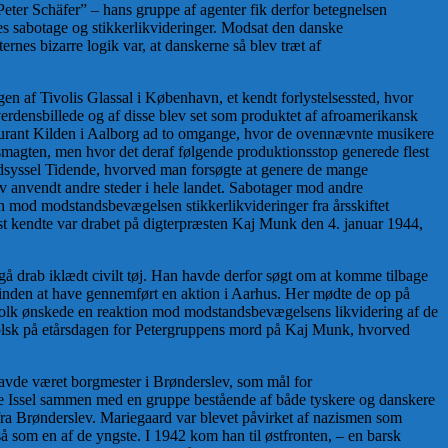
”Peter Schäfer” – hans gruppe af agenter fik derfor betegnelsen
es sabotage og stikkerlikvideringer. Modsat den danske
nes bizarre logik var, at danskerne så blev træt af
en af Tivolis Glassal i København, et kendt forlystelsessted, hvor
erdensbillede og af disse blev set som produktet af afroamerikansk
taurant Kilden i Aalborg ad to omgange, hvor de ovennævnte musikere
magten, men hvor det deraf følgende produktionsstop generede flest
dsyssel Tidende, hvorved man forsøgte at genere de mange
v anvendt andre steder i hele landet. Sabotager mod andre
 mod modstandsbevægelsen stikkerlikvideringer fra årsskiftet
est kendte var drabet på digterpræsten Kaj Munk den 4. januar 1944,
begå drab iklædt civilt tøj. Han havde derfor søgt om at komme tilbage
rinden at have gennemført en aktion i Aarhus. Her mødte de op på
folk ønskede en reaktion mod modstandsbevægelsens likvidering af de
olsk på etårsdagen for Petergruppens mord på Kaj Munk, hvorved
avde været borgmester i Brønderslev, som mål for
 Issel sammen med en gruppe bestående af både tyskere og danskere
fra Brønderslev. Mariegaard var blevet påvirket af nazismen som
 som en af de yngste. I 1942 kom han til østfronten, – en barsk