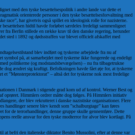
lignet med den tyske besættelsespolitik i andre lande var dette et
ragmatisk orienterede personer i den tyske besættelsesforvaltning med
ace”, har givetvis også spillet en ideologisk rolle for nazisterne.
 besættelsen hidtil havde forløbet særdeles fredeligt sammenlignet
 fra Berlin stillede en række krav til den danske regering, herunder
t sted i 1892 og dødsstraffen var blevet officielt afskaffet med
dtagelsestilstand blev indført og tyskerne arbejdede fra nu af
et symbol på, at samarbejdet med tyskerne ikke fungerede og endeligt
e med politikerne (og modstandsbevægelsen) – nu fra tilbagetrukne
e dog ændret sig kraftigt. Befolkningen havde fået øje for, at tyskerne
t et ”Mønsterprotektorat” – altså det for tyskerne nok mest fredelige
tuationen i Danmark i stigende grad kom ud af kontrol. Werner Best og
f oprøret. Himmlers ordrer måtte dog følges. På Himmlers initiativ
ngere, der blev rekrutteret i danske nazistiske organisationer. Flere
es handlinger senere blev kendt som ”schalburgtage” kan føres
et for de terrorhandlinger, denne gruppe skulle gennemføre. Dette
ppens reelle ansvar for den tyske modterror for alvor blev kortlagt. På
 at befri den italienske diktator Benito Mussolini, efter at denne var