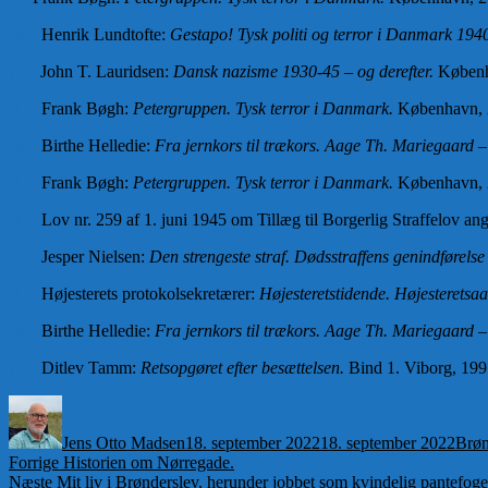
[10]
Henrik Lundtofte:
Gestapo! Tysk politi og terror i Danmark 19
[11]
John T. Lauridsen:
Dansk nazisme 1930-45 – og derefter.
Københ
[12]
Frank Bøgh:
Petergruppen. Tysk terror i Danmark.
København, 2
[13]
Birthe Helledie:
Fra jernkors til trækors. Aage Th. Mariegaard 
[14]
Frank Bøgh:
Petergruppen. Tysk terror i Danmark.
København, 2
[15]
Lov nr. 259 af 1. juni 1945 om Tillæg til Borgerlig Straffelov 
[16]
Jesper Nielsen:
Den strengeste straf. Dødsstraffens genindførel
[17]
Højesterets protokolsekretærer:
Højesteretstidende. Højesteretsaa
[18]
Birthe Helledie:
Fra jernkors til trækors. Aage Th. Mariegaard 
[19]
Ditlev Tamm:
Retsopgøret efter besættelsen.
Bind 1. Viborg, 1997
Forfatter
Udgivet
Kate
Jens Otto Madsen
18. september 2022
18. september 2022
Brøn
Indlægsnavigation
Forrige
Forrige
Historien om Nørregade.
Næste
indlæg:
Næste
Mit liv i Brønderslev, herunder jobbet som kvindelig pantefo