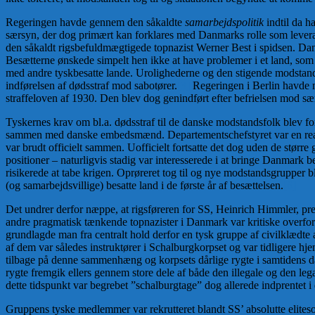
Regeringen havde gennem den såkaldte
samarbejdspolitik
indtil da h
særsyn, der dog primært kan forklares med Danmarks rolle som leveran
den såkaldt rigsbefuldmægtigede topnazist Werner Best i spidsen. Dans
Besætterne ønskede simpelt hen ikke at have problemer i et land, som
med andre tyskbesatte lande. Urolighederne og den stigende modstand i
indførelsen af dødsstraf mod sabotører.
[3]
Regeringen i Berlin havde mi
straffeloven af 1930. Den blev dog genindført efter befrielsen mod særl
Tyskernes krav om bl.a. dødsstraf til de danske modstandsfolk blev fo
sammen med danske embedsmænd. Departementschefstyret var en realite
var brudt officielt sammen. Uofficielt fortsatte det dog uden de stør
positioner – naturligvis stadig var interesserede i at bringe Danmark
risikerede at tabe krigen. Oprøreret tog til og nye modstandsgrupper b
(og samarbejdsvillige) besatte land i de første år af besættelsen.
[6]
Det undrer derfor næppe, at rigsføreren for SS, Heinrich Himmler, pr
andre pragmatisk tænkende topnazister i Danmark var kritiske overfor
grundlagde man fra centralt hold derfor en tysk gruppe af civilklædte
af dem var således instruktører i Schalburgkorpset og var tidligere
tilbage på denne sammenhæng og korpsets dårlige rygte i samtidens da
rygte fremgik ellers gennem store dele af både den illegale og den lega
dette tidspunkt var begrebet ”schalburgtage” dog allerede indprentet i
Gruppens tyske medlemmer var rekrutteret blandt SS’ absolutte elitesol