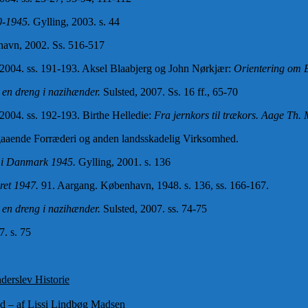
40-1945.
Gylling, 2003. s. 44
avn, 2002. Ss. 516-517
004. ss. 191-193. Aksel Blaabjerg og John Nørkjær:
Orientering om 
– en dreng i nazihænder.
Sulsted, 2007. Ss. 16 ff., 65-70
004. ss. 192-193. Birthe Helledie:
Fra jernkors til trækors. Aage Th.
angaaende Forræderi og anden landsskadelig Virksomhed.
se i Danmark 1945.
Gylling, 2001. s. 136
ret 1947.
91. Aargang. København, 1948. s. 136, ss. 166-167.
– en dreng i nazihænder.
Sulsted, 2007. ss. 74-75
. s. 75
gorier
derslev Historie
ged – af Lissi Lindbøg Madsen