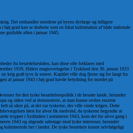
enskrig. Det omhandler mordene på byens dyrlæge og tidligere
 i høj grad kan se drabene som en lokal kulmination af både nationale
nne grufulde aften i januar 1945.
heder fra besættelsestiden, kan disse ofte forklares med
tember 1939, Hitlers magtovertagelse i Tyskland den 30. januar 1933
y krig godt tyve år senere. Kapitlet ville dog fjerne sig for langt fra
ningen af januar 1943 i høj grad havde betydning for mordet på
venser for den tyske besættelsespolitik i de besatte lande, herunder
europa og siden ved at demonstrere, at man kunne erobre enorme
lt så sikre på, at det var tyskerne, der ville vinde krigen. Dette
sbevægelsen først for alvor fik medvind, da tyskerne begyndte at
sætte tropper i Syditalien i sommeren 1943, kom der for alvor gang i
meren 1943 og stigende sabotage mod tyske interesser, herunder
og kulminerede her i landet. De tyske besættere kunne selvfølgeligt