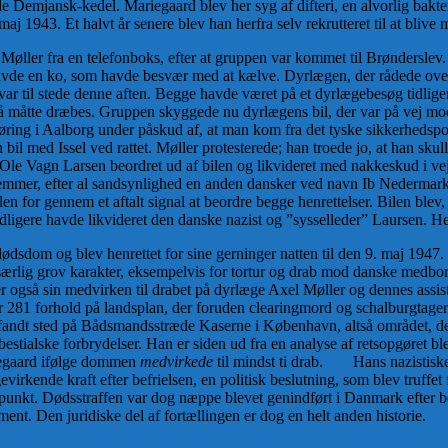
 Demjansk-kedel. Mariegaard blev her syg af difteri, en alvorlig bakte
aj 1943. Et halvt år senere blev han herfra selv rekrutteret til at bliv
 Møller fra en telefonboks, efter at gruppen var kommet til Brønderslev
 havde en ko, som havde besvær med at kælve. Dyrlægen, der rådede over
var til stede denne aften. Begge havde været på et dyrlægebesøg tidlige
gså måtte dræbes. Gruppen skyggede nu dyrlægens bil, der var på vej m
høring i Aalborg under påskud af, at man kom fra det tyske sikkerhedspol
bil med Issel ved rattet. Møller protesterede; han troede jo, at han skul
le Vagn Larsen beordret ud af bilen og likvideret med nakkeskud i vejgr
mmer, efter al sandsynlighed en anden dansker ved navn Ib Nedermark
bilen for gennem et aftalt signal at beordre begge henrettelser. Bilen bl
dligere havde likvideret den danske nazist og ”sysselleder” Laursen. 
ødsdom og blev henrettet for sine gerninger natten til den 9. maj 1947. 
 særlig grov karakter, eksempelvis for tortur og drab mod danske medbo
r også sin medvirken til drabet på dyrlæge Axel Møller og dennes assis
or 281 forhold på landsplan, der foruden clearingmord og schalburgtage
ndt sted på Bådsmandsstræde Kaserne i København, altså området, der 
estialske forbrydelser. Han er siden ud fra en analyse af retsopgøret b
iegaard ifølge dommen
medvirkede
til mindst ti drab.
[18]
Hans nazistiske
virkende kraft efter befrielsen, en politisk beslutning, som blev truffet
unkt. Dødsstraffen var dog næppe blevet genindført i Danmark efter be
ent. Den juridiske del af fortællingen er dog en helt anden historie.
[19