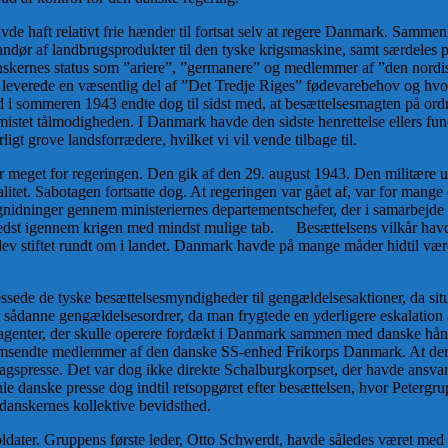
avde haft relativt frie hænder til fortsat selv at regere Danmark. Sammen
dør af landbrugsprodukter til den tyske krigsmaskine, samt særdeles p
kernes status som ”ariere”, ”germanere” og medlemmer af ”den nordiske r
 leverede en væsentlig del af ”Det Tredje Riges” fødevarebehov og hvor
 sommeren 1943 endte dog til sidst med, at besættelsesmagten på ordrer
stet tålmodigheden. I Danmark havde den sidste henrettelse ellers funde
igt grove landsforrædere, hvilket vi vil vende tilbage til.
[4]
r meget for regeringen. Den gik af den 29. august 1943. Den militære un
t. Sabotagen fortsatte dog. At regeringen var gået af, var for mange 
re gnidninger gennem ministeriernes departementschefer, der i samarbejd
 bedst igennem krigen med mindst mulige tab.
[5]
Besættelsens vilkår havd
lev stiftet rundt om i landet. Danmark havde på mange måder hidtil være
essede de tyske besættelsesmyndigheder til gengældelsesaktioner, da si
 sådanne gengældelsesordrer, da man frygtede en yderligere eskalation a
 agenter, der skulle operere fordækt i Danmark sammen med danske håndla
 hjemsendte medlemmer af den danske SS-enhed Frikorps Danmark. At der
gspresse. Det var dog ikke direkte Schalburgkorpset, der havde ansvar
le danske presse dog indtil retsopgøret efter besættelsen, hvor Petergru
 danskernes kollektive bevidsthed.
[7]
dater. Gruppens første leder, Otto Schwerdt, havde således været med til