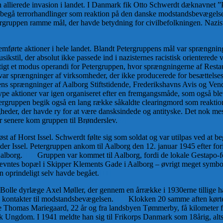
f den allierede invasion i landet. I Danmark fik Otto Schwerdt dæknavnet 
le begå terrorhandlinger som reaktion på den danske modstandsbevægels
rgruppen ramme mål, der havde betydning for civilbefolkningen. Nazister
emførte aktioner i hele landet. Blandt Petergruppens mål var sprængning
til, der absolut ikke passede ind i nazisternes racistisk orienterede v
hurtigt et modus operandi for Petergruppen, hvor sprængningerne af Res
ar sprængninger af virksomheder, der ikke producerede for besættelses
s sprængninger af Aalborg Stiftstidende, Frederikshavns Avis og Ven
pe aktioner var igen organiseret efter en fremgangsmåde, som også ble
rgruppen begik også en lang række såkaldte clearingmord som reaktion
ligheder, der havde ry for at være dansksindede og antityske. Det nok m
år senere kom gruppen til Brønderslev.
[9]
øst af Horst Issel. Schwerdt følte sig som soldat og var utilpas ved at 
er Issel. Petergruppen ankom til Aalborg den 12. januar 1945 efter fo
alborg.
[10]
Gruppen var kommet til Aalborg, fordi de lokale Gestapo-
nævntes bopæl i Skipper Klements Gade i Aalborg – øvrigt meget symb
 oprindeligt selv havde begået.
[11]
Bolle dyrlæge Axel Møller, der gennem en årrække i 1930erne tillige h
e kontakter til modstandsbevægelsen.
[12]
Klokken 20 samme aften kørte
age Thomas Mariegaard, 22 år og fra landsbyen Tømmerby, få kilometer 
k Ungdom. I 1941 meldte han sig til Frikorps Danmark som 18årig, altså