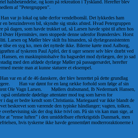
riel halsbetændelse, og kom på rekreation i Tyskland. Herefter blev
e medlem af ”Petergruppen”.
[13]
. Han var jo lokal og talte derfor vendelbomål. Det lykkedes ham
 en benzindreven bil, skyndte sig straks afsted. Hvad Petergruppen
re på dagen, som havde trukket ud, så Larsen havde spist til aften hos
od Øster Hjermitslev, men stoppede denne udenfor Brønderslev. Horst
iti. Larsen og Møller blev skilt fra hinanden, så dyrlægeassistenten
le tilse en syg ko, men det nyttede ikke. Bilerne kørte mod Aalborg,
øften af tyskeren Paul Apfel, der ti uger senere selv blev dræbt ved
 Hansen, en maskinpistolsalve fra bagsædet mod dyrlægen, der jo sad
ev, stadig med den afdøde dyrlæge Møller på passagersædet, herefter
Hermed mente man at kunne statuere et eksempel.
[14]
Han var en af de 46 danskere, der blev henrettet på dette grundlag
rgere.
[16]
Han var dømt for en lang række forhold som følge af sin
tent Ole Vagn Larsen.
[17]
Møllers drabsmand, Ib Nedermark Hansen,
r også omfattede dødelige attentater mod tog som hævn for
i dag er bedre kendt som Christiania. Mariegaard var ikke blandt de
levet beskrevet som værende den typiske håndlanger; vagten, tolken,
 overbevisning sås der dog ikke tvivl om. På sin vis kan man sige, at
 for at ”rense luften” i den umiddelbare efterkrigstids Danmark, men
frielsen, hvis tyskerne ikke havde gennemført modterroraktionerne i
]