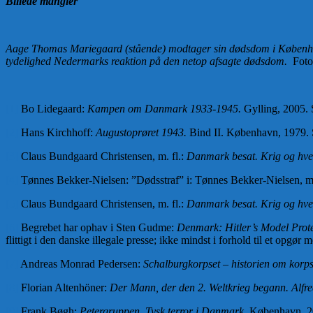
Billede mangler
Aage Thomas Mariegaard (stående) modtager sin dødsdom i Københavns 
tydelighed Nedermarks reaktion på den netop afsagte dødsdom.
Foto
[1]
Bo Lidegaard:
Kampen om Danmark 1933-1945.
Gylling, 2005.
[2]
Hans Kirchhoff:
Augustoprøret 1943.
Bind II. København, 1979. S
[3]
Claus Bundgaard Christensen, m. fl.:
Danmark besat. Krig og hve
[4]
Tønnes Bekker-Nielsen: ”Dødsstraf” i: Tønnes Bekker-Nielsen, m.
[5]
Claus Bundgaard Christensen, m. fl.:
Danmark besat. Krig og hv
[6]
Begrebet har ophav i Sten Gudme:
Denmark: Hitler’s Model Prote
flittigt i den danske illegale presse; ikke mindst i forhold til et opgør
[7]
Andreas Monrad Pedersen:
Schalburgkorpset – historien om kor
[8]
Florian Altenhöner:
Der Mann, der den 2. Weltkrieg begann. Alfre
[9]
Frank Bøgh:
Petergruppen. Tysk terror i Danmark.
København, 20