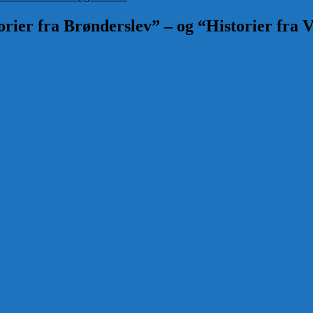
rier fra Brønderslev” – og “Historier fra V
ANDEN OLUF JENSEN fra Saltum –