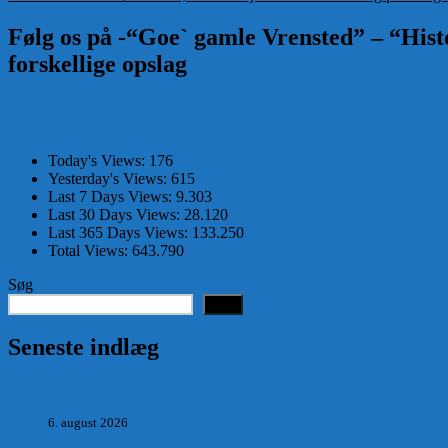
indlæg:
Følg os på -“Goe` gamle Vrensted” – “Histo
forskellige opslag
Today's Views:
176
Yesterday's Views:
615
Last 7 Days Views:
9.303
Last 30 Days Views:
28.120
Last 365 Days Views:
133.250
Total Views:
643.790
Søg
Søg
Seneste indlæg
POSTMESTEREN, SOGNERÅDSFORMANDEN OG BANKM
6. august 2026
Antik og Moderne, Ny antikvitetsforretning til Vrensted