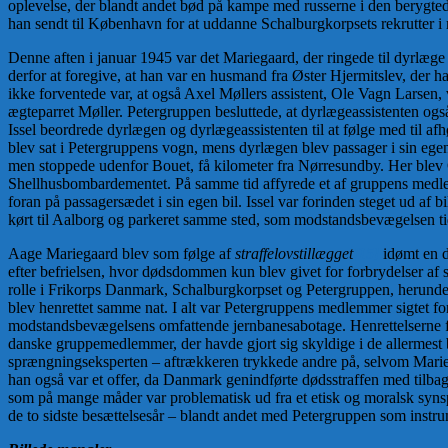
oplevelse, der blandt andet bød på kampe med russerne i den berygtede
han sendt til København for at uddanne Schalburgkorpsets rekrutter i m
Denne aften i januar 1945 var det Mariegaard, der ringede til dyrlæge
derfor at foregive, at han var en husmand fra Øster Hjermitslev, der
ikke forventede var, at også Axel Møllers assistent, Ole Vagn Larsen, 
ægteparret Møller. Petergruppen besluttede, at dyrlægeassistenten o
Issel beordrede dyrlægen og dyrlægeassistenten til at følge med til af
blev sat i Petergruppens vogn, mens dyrlægen blev passager i sin egen 
men stoppede udenfor Bouet, få kilometer fra Nørresundby. Her blev O
Shellhusbombardementet. På samme tid affyrede et af gruppens medle
foran på passagersædet i sin egen bil. Issel var forinden steget ud af 
kørt til Aalborg og parkeret samme sted, som modstandsbevægelsen ti
Aage Mariegaard blev som følge af
straffelovstillægget
[15]
idømt en d
efter befrielsen, hvor dødsdommen kun blev givet for forbrydelser af
rolle i Frikorps Danmark, Schalburgkorpset og Petergruppen, herunde
blev henrettet samme nat. I alt var Petergruppens medlemmer sigtet f
modstandsbevægelsens omfattende jernbanesabotage. Henrettelserne fa
danske gruppemedlemmer, der havde gjort sig skyldige i de allermest b
sprængningseksperten – aftrækkeren trykkede andre på, selvom Mar
han også var et offer, da Danmark genindførte dødsstraffen med tilbage
som på mange måder var problematisk ud fra et etisk og moralsk synsp
de to sidste besættelsesår – blandt andet med Petergruppen som instrum