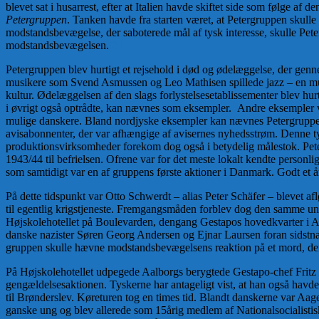
blevet sat i husarrest, efter at Italien havde skiftet side som følge a
Petergruppen
. Tanken havde fra starten været, at Petergruppen skul
modstandsbevægelse, der saboterede mål af tysk interesse, skulle Pete
modstandsbevægelsen.
[8]
Petergruppen blev hurtigt et rejsehold i død og ødelæggelse, der genn
musikere som Svend Asmussen og Leo Mathisen spillede jazz – en musiks
kultur. Ødelæggelsen af den slags forlystelsesetablissementer blev 
i øvrigt også optrådte, kan nævnes som eksempler. Andre eksempler v
mulige danskere. Bland nordjyske eksempler kan nævnes Petergruppen
avisabonnenter, der var afhængige af avisernes nyhedsstrøm. Denne ty
produktionsvirksomheder forekom dog også i betydelig målestok. Pete
1943/44 til befrielsen. Ofrene var for det meste lokalt kendte person
som samtidigt var en af gruppens første aktioner i Danmark. Godt et 
På dette tidspunkt var Otto Schwerdt – alias Peter Schäfer – blevet afl
til egentlig krigstjeneste. Fremgangsmåden forblev dog den samme und
Højskolehotellet på Boulevarden, dengang Gestapos hovedkvarter i A
danske nazister Søren Georg Andersen og Ejnar Laursen foran sidst
gruppen skulle hævne modstandsbevægelsens reaktion på et mord, den
På Højskolehotellet udpegede Aalborgs berygtede Gestapo-chef Fritz 
gengældelsesaktionen. Tyskerne har antageligt vist, at han også havd
til Brønderslev. Køreturen tog en times tid. Blandt danskerne var A
ganske ung og blev allerede som 15årig medlem af Nationalsocialistis