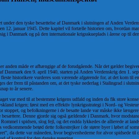
evet under den tyske besættelse af Danmark i slutningen af Anden Verd
n 12. januar 1945. Dette kapitel vil fortælle historien om, hvordan man
 sig i Danmark og på den internationale krigsskueplads i årene op til de
ller anden måde er afhængige af de forudgående. Når det gælder begiven
 af Danmark den 9. april 1940, starten på Anden Verdenskrig den 1. sep
leste historikere vurderes som værende afgørende for, at det kom til en n
ges der frem til påstanden om, at det tyske nederlag i Stalingrad i slut
nap to år senere.
get var med til at bestemme krigens udfald og inden da fik store konsek
yskland krigen; først med en effektiv lynkrigsstrategi i Nord- og Vest
 stoppet, og befolkningerne i de besatte lande var måske ikke længere he
ke besættere. Denne gjorde sig også gældende i Danmark, hvor modstand
Rommel i spidsen, slog fejl, og det endda lykkedes de allierede at land
vedkommende betød dette folkestrejker i de større byer i løbet af som
ret”, da dette var måneden, hvor begivenhederne for alvor spidsede til 
 ud af kontrol for den danske regering.
[2]