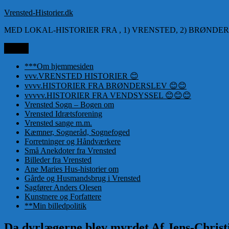
Videre
Vrensted-Historier.dk
til
MED LOKAL-HISTORIER FRA , 1) VRENSTED, 2) BRØNDER
indhold
Menu
***Om hjemmesiden
vvv.VRENSTED HISTORIER 😊
vvvv.HISTORIER FRA BRØNDERSLEV 😊😊
vvvvv.HISTORIER FRA VENDSYSSEL 😊😊😊
Vrensted Sogn – Bogen om
Vrensted Idrætsforening
Vrensted sange m.m.
Kæmner, Sogneråd, Sognefoged
Forretninger og Håndværkere
Små Anekdoter fra Vrensted
Billeder fra Vrensted
Ane Maries Hus-historier om
Gårde og Husmandsbrug i Vrensted
Sagfører Anders Olesen
Kunstnere og Forfattere
**Min billedpolitik
Da dyrlægerne blev myrdet Af Jens-Chris