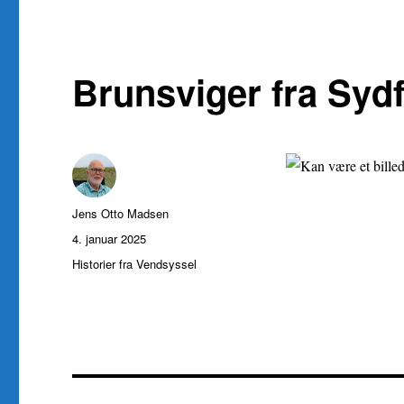
Brunsviger fra Syd
Forfatter
Jens Otto Madsen
Udgivet
4. januar 2025
Kategorier
Historier fra Vendsyssel
Indlægsnavigation