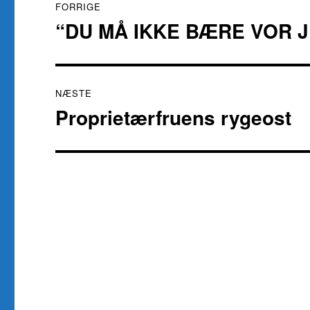
FORRIGE
“DU MÅ IKKE BÆRE VOR J
Forrige
indlæg:
NÆSTE
Proprietærfruens rygeost
Næste
indlæg: