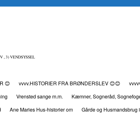
V , 3) VENDSYSSEL
R 😊
vvvv.HISTORIER FRA BRØNDERSLEV 😊😊
vvv
ning
Vrensted sange m.m.
Kæmner, Sogneråd, Sognefog
d
Ane Maries Hus-historier om
Gårde og Husmandsbrug i