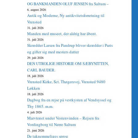
OG BANKMANDEN OLUF JENSEN fra Saltum –
6. august 2026
Antik og Moderne, Ny antikvitetsforretning til
Vrensted
31. juli 2026
Manden med museet, der aldrig har åbent.
31. juli 2026
Skrædder Larsen fra Pandrup bliver skrædder i Paris
og gifter sig med mesters datter
29. juli 2026
DEN UTROLIGE HISTORIE OM SÆBYNITTEN,
CARL BAUDER.
18. juli 2026
Vrensted Kirke, Sct. Thøgersvej, Vrensted 9480
Løkken
18. juli 2026
Dagbog fra en rejse på vestkysten af Vendsyssel og
Thy 1865. m.m.
4. juli 2026
Marvtræet under Vestenvinden – Rejsen fra
Vordingborg til Nørre Saltum
21. juni 2026
De taknemmeliges sprog