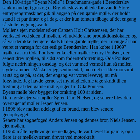
Den 100-årige ”Byens Mølle” i Drachmanns-gade i Brønderslev
sank mandag i grus og et Brønderslev-bybillede forsvandt. Store
entreprenørmaskiner gik til angreb på den gamle mølle, der holdt
stand i et par timer, og i dag, er der kun tomten tilbage af det engang
så stolte bygningsværk.
Møllens ejer, modelsnedker Carsten Holt Christensen, der har
værksted ved siden af møllen, vil udvide sine produktionslokaler, og
så var der ikke længere plads til den gamle mølle, der i mange år har
været et vartegn for det østlige Brønderslev. Han købte i 1969?
møllen af fru Oda Poulsen, enke efter møller Henry Poulsen, der
senest drev møllen, til sidst som foderstofforretning. Oda Poulsen
fulgte nedrivningen onsdag, og det var med vemod hun så møllen
styrte sammen. Måske er jeg sentimental, men det er ikke morsomt
at stå og se på, at det, der engang var vores levevej, nu må
forsvinde. Jeg havde gerne set myndighederne tage skridt til en
fredning af den gamle mølle, siger fru Oda Poulsen.
Byens mølle blev bygget for omkring 100 år siden.
Den første ejer var møller Søren Chr. Nielsen, og senere blev den
overtaget af møller Jesper Jensen.
I 1896 blev møllen ødelagt af en brand, men blev senere
genopbygget.
Senere har sognefoged Anders Jensen og dennes bror, Niels Jensen,
ejet møllen.
I 1960 måtte møllevingerne nedtages, de var blevet for gamle, og i
flere år er møllekværnen drevet ved motorkraft.