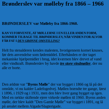
Brønderslev var mølleby fra 1866 – 1966
BRØNDERSLEV var Mølleby fra 1866-1960.
KAN VI FORVENTE, AT MØLLERNE I EN ELLER ANDEN FORM,
KOMMER TILBAGE TIL BRØNDERSLEV, NÅR VINDEN FOR ALVOR
FÅR FAT I
DEN GRØNNE OMSTILLING?
Helt fra stenalderen kendes malesten, hvorigennem kornet knuses,
før dets anvendelse som fødemiddel. Efterhånden er der taget
mekaniske hjælpemidler i brug, idet kværnen blev drevet af vand
eller vindkraft. Brønderslev by havde
tre store vindmøller
, der nu
alle er borte.
Den ældste var ”
Byens Mølle
” der var bygget i 1866 og lå på det
område, vi nu kalder Ladefogedvej. Møllen brændte tre gange, først
i 1896, i 1929 og i 1931, men den blev hver gang bygget op igen.
Med en række skiftende ejere virkede møllen til 1960. Byens anden
mølle, der blev kaldt ”Den Gamle Mølle” var bygget i 1891, og lå
på arealet mellem Algade/Slagterigade.