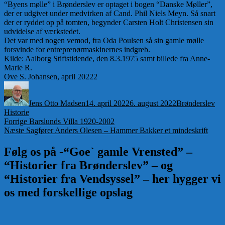
“Byens mølle” i Brønderslev er optaget i bogen “Danske Møller”,
der er udgivet under medvirken af Cand. Phil Niels Meyn. Så snart
der er ryddet op på tomten, begynder Carsten Holt Christensen sin
udvidelse af værkstedet.
Det var med nogen vemod, fra Oda Poulsen så sin gamle mølle
forsvinde for entreprenørmaskinernes indgreb.
Kilde: Aalborg Stiftstidende, den 8.3.1975 samt billede fra Anne-
Marie R.
Ove S. Johansen, april 20222
Forfatter
Udgivet
Kategorier
Jens Otto Madsen
14. april 2022
6. august 2022
Brønderslev
Historie
Indlægsnavigation
Forrige
Forrige
Barslunds Villa 1920-2002
Næste
indlæg:
Næste
Sagfører Anders Olesen – Hammer Bakker et mindeskrift
indlæg:
Følg os på -“Goe` gamle Vrensted” –
“Historier fra Brønderslev” – og
“Historier fra Vendsyssel” – her hygger vi
os med forskellige opslag