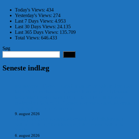
Today's Views:
434
Yesterday's Views:
274
Last 7 Days Views:
4.953
Last 30 Days Views:
24.135
Last 365 Days Views:
135.709
Total Views:
646.433
Søg
Søg
Seneste indlæg
Magisterens Hjørne – Fortællingen om en Saltum dreng der
tager studentereksamen og senere kommer på Polyteknisk
læreanstalt i København i 1921. Han er bror til tidligere
postmester i Saltum, Oluf Jensen som var sognerådsformand i
16 år Saltum-Hune Kommune
9. august 2026
Hvad postmester, sognerådsformand, lokal tillidsmand i
Saltum Bank og frihedskæmper, Oluf Jensen, Saltum har
fortalt:
6. august 2026