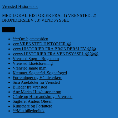
Videre
Vrensted-Historier.dk
til
MED LOKAL-HISTORIER FRA , 1) VRENSTED, 2)
indhold
BRØNDERSLEV , 3) VENDSYSSEL
Menu
***Om hjemmesiden
vvv.VRENSTED HISTORIER 😊
vvvv.HISTORIER FRA BRØNDERSLEV 😊😊
vvvvv.HISTORIER FRA VENDSYSSEL 😊😊😊
Vrensted Sogn – Bogen om
Vrensted Idrætsforening
Vrensted sange m.m.
Kæmner, Sogneråd, Sognefoged
Forretninger og Håndværkere
Små Anekdoter fra Vrensted
Billeder fra Vrensted
Ane Maries Hus-historier om
Gårde og Husmandsbrug i Vrensted
Sagfører Anders Olesen
Kunstnere og Forfattere
**Min billedpolitik