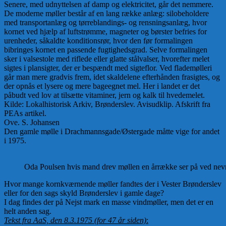
Senere, med udnyttelsen af damp og elektricitet, går det nemmere.
De moderne møller består af en lang række anlæg: silobeholdere
med transportanlæg og tørreblandings- og rensningsanlæg, hvor
kornet ved hjælp af luftstrømme, magneter og børster befries for
urenheder, såkaldte konditionsrør, hvor den før formalingen
bibringes kornet en passende fugtighedsgrad. Selve formalingen
sker i valsestole med riflede eller glatte stålvalser, hvorefter melet
sigtes i plansigter, der er bespændt med sigteflor. Ved flademølleri
går man mere gradvis frem, idet skaldelene efterhånden frasigtes, og
der opnås et lysere og mere bageegnet mel. Her i landet er det
påbudt ved lov at tilsætte vitaminer, jern og kalk til hvedemelet.
Kilde: Lokalhistorisk Arkiv, Brønderslev. Avisudklip. Afskrift fra
PEAs artikel.
Ove. S. Johansen
Den gamle mølle i Drachmannsgade/Østergade måtte vige for andet
i 1975.
Oda Poulsen hvis mand drev møllen en årrække ser på ved nev
Hvor mange kornkværnende møller fandtes der i Vester Brønderslev
eller for den sags skyld Brønderslev i gamle dage?
I dag findes der på Nejst mark en masse vindmøller, men det er en
helt anden sag.
Tekst fra AaS, den 8.3.1975 (for 47 år siden)
: