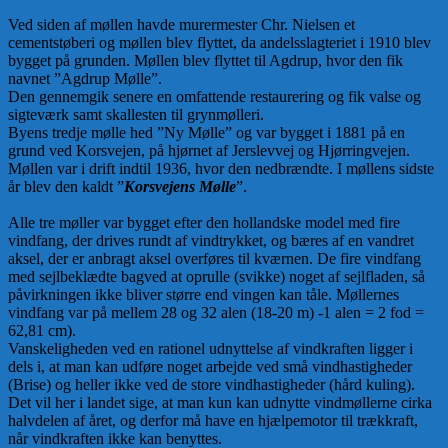
Ved siden af møllen havde murermester Chr. Nielsen et
cementstøberi og møllen blev flyttet, da andelsslagteriet i 1910 blev
bygget på grunden. Møllen blev flyttet til Agdrup, hvor den fik
navnet ”Agdrup Mølle”.
Den gennemgik senere en omfattende restaurering og fik valse og
sigteværk samt skallesten til grynmølleri.
Byens tredje mølle hed ”Ny Mølle” og var bygget i 1881 på en
grund ved Korsvejen, på hjørnet af Jerslevvej og Hjørringvejen.
Møllen var i drift indtil 1936, hvor den nedbrændte. I møllens sidste
år blev den kaldt ”
Korsvejens Mølle
”.
Alle tre møller var bygget efter den hollandske model med fire
vindfang, der drives rundt af vindtrykket, og bæres af en vandret
aksel, der er anbragt aksel overføres til kværnen. De fire vindfang
med sejlbeklædte bagved at oprulle (svikke) noget af sejlfladen, så
påvirkningen ikke bliver større end vingen kan tåle. Møllernes
vindfang var på mellem 28 og 32 alen (18-20 m) -1 alen = 2 fod =
62,81 cm).
Vanskeligheden ved en rationel udnyttelse af vindkraften ligger i
dels i, at man kan udføre noget arbejde ved små vindhastigheder
(Brise) og heller ikke ved de store vindhastigheder (hård kuling).
Det vil her i landet sige, at man kun kan udnytte vindmøllerne cirka
halvdelen af året, og derfor må have en hjælpemotor til trækkraft,
når vindkraften ikke kan benyttes.