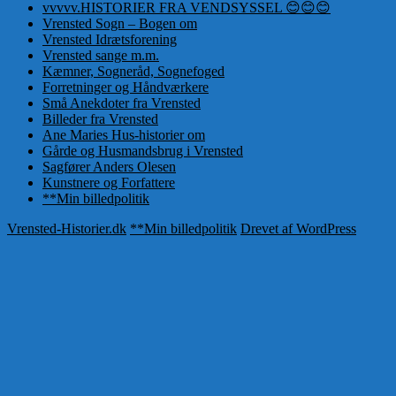
vvvvv.HISTORIER FRA VENDSYSSEL 😊😊😊
Vrensted Sogn – Bogen om
Vrensted Idrætsforening
Vrensted sange m.m.
Kæmner, Sogneråd, Sognefoged
Forretninger og Håndværkere
Små Anekdoter fra Vrensted
Billeder fra Vrensted
Ane Maries Hus-historier om
Gårde og Husmandsbrug i Vrensted
Sagfører Anders Olesen
Kunstnere og Forfattere
**Min billedpolitik
Vrensted-Historier.dk
**Min billedpolitik
Drevet af WordPress