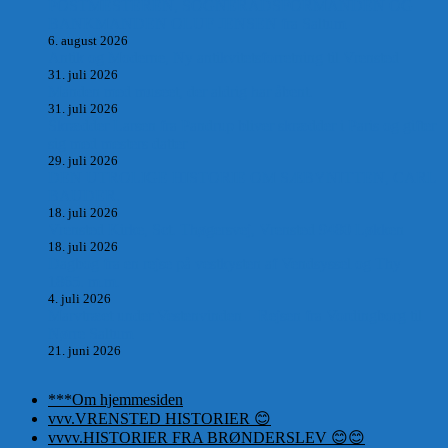
POSTMESTEREN, SOGNERÅDSFORMANDEN OG
BANKMANDEN OLUF JENSEN fra Saltum –
6. august 2026
Antik og Moderne, Ny antikvitetsforretning til Vrensted
31. juli 2026
Manden med museet, der aldrig har åbent.
31. juli 2026
Skrædder Larsen fra Pandrup bliver skrædder i Paris og gifter
sig med mesters datter
29. juli 2026
DEN UTROLIGE HISTORIE OM SÆBYNITTEN, CARL
BAUDER.
18. juli 2026
Vrensted Kirke, Sct. Thøgersvej, Vrensted 9480 Løkken
18. juli 2026
Dagbog fra en rejse på vestkysten af Vendsyssel og Thy
1865. m.m.
4. juli 2026
Marvtræet under Vestenvinden – Rejsen fra Vordingborg til
Nørre Saltum
21. juni 2026
***Om hjemmesiden
vvv.VRENSTED HISTORIER 😊
vvvv.HISTORIER FRA BRØNDERSLEV 😊😊