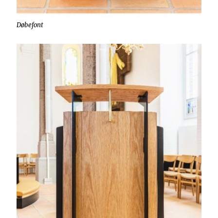
Døbefont