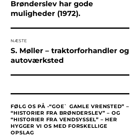
Brønderslev har gode
Forrige
indlæg:
muligheder (1972).
NÆSTE
S. Møller – traktorforhandler og
Næste
indlæg:
autoværksted
FØLG OS PÅ -“GOE` GAMLE VRENSTED” –
“HISTORIER FRA BRØNDERSLEV” – OG
“HISTORIER FRA VENDSYSSEL” – HER
HYGGER VI OS MED FORSKELLIGE
OPSLAG