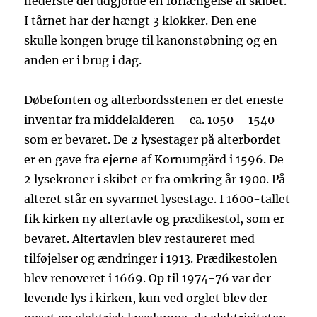
nederste del udgjorde en forlængelse af skibet.
I tårnet har der hængt 3 klokker. Den ene
skulle kongen bruge til kanonstøbning og en
anden er i brug i dag.
Døbefonten og alterbordsstenen er det eneste
inventar fra middelalderen – ca. 1050 – 1540 –
som er bevaret. De 2 lysestager på alterbordet
er en gave fra ejerne af Kornumgård i 1596. De
2 lysekroner i skibet er fra omkring år 1900. På
alteret står en syvarmet lysestage. I 1600-tallet
fik kirken ny altertavle og prædikestol, som er
bevaret. Altertavlen blev restaureret med
tilføjelser og ændringer i 1913. Prædikestolen
blev renoveret i 1669. Op til 1974-76 var der
levende lys i kirken, kun ved orglet blev der