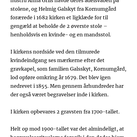
hustru Anna Griis havde deres adelsvåben på
stolene, og Helmig Galskyt fra Kornumgård
forærede i 1682 kirken et ligklæde for til
gengæld at beholde de 2 øverste stole –
henholdsvis en kvinde- og en mandsstol.
I kirkens nordside ved den tilmurede
kvindeindgang ses mærkerne efter det
gravkapel, som familien Galsskyt, Kornumgård,
lod opføre omkring år 1679. Det blev igen
nedrevet i 1855. Men gennem århundreder har
der også været begravelser inde i kirken.
I kirken opbevares 2 gravsten fra 1700-tallet.
Helt op mod 1900-tallet var det almindeligt, at