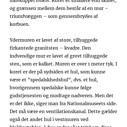
halvkuppel hvælv. Koret er smallere end skibet,
og grænsen mellem dem består af en mur –
triumfvæggen – som gennembrydes af
korbuen.
Ydermuren er lavet af store, tilhuggede
firkantede granitsten – kvadre. Den
indvendige mur er lavet af grovt tilhuggede
sten, som er kalket. Muren er over 1 meter tyk. I
koret er der på sydsiden et hul, som kunne
være et ”spedalskhedshul”, dvs. et hul,
hvorigennem spedalske kunne følge
gudstjenesten og modtage nadveren. Men det
er det ikke, siger man fra Nationalmuseets side.
Det må være en ventilationskanal. Dette gælder
også det andet hul i vestmuren ved