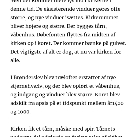
Men der kommer mere lys ind i kirkerne i
denne tid. De eksisterende vinduer gøres ofte
større, og nye vinduer isættes. Kirkerummet
bliver højere og større. Der bygges tårn,
våbenhus. Døbefonten flyttes fra midten af
kirken op i koret. Der kommer bænke på gulvet.
Det vigtigste af alt er dog, at nu var kirken for
alle.
I Brønderslev blev træloftet erstattet af nye
stjernehvælv, og der blev opført et våbenhus,
og indgang og vinduer blev større. Koret blev
adskilt fra apsis på et tidspunkt mellem år1400
og 1600.
Kirken fik et tårn, måske med spir. Tårnets