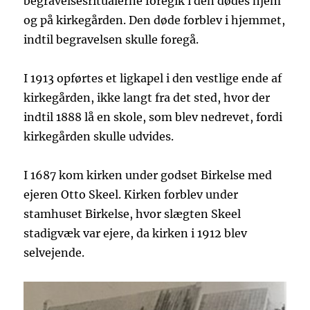
begravelsesritualerne foregik i den dødes hjem
og på kirkegården. Den døde forblev i hjemmet,
indtil begravelsen skulle foregå.
I 1913 opførtes et ligkapel i den vestlige ende af
kirkegården, ikke langt fra det sted, hvor der
indtil 1888 lå en skole, som blev nedrevet, fordi
kirkegården skulle udvides.
I 1687 kom kirken under godset Birkelse med
ejeren Otto Skeel. Kirken forblev under
stamhuset Birkelse, hvor slægten Skeel
stadigvæk var ejere, da kirken i 1912 blev
selvejende.