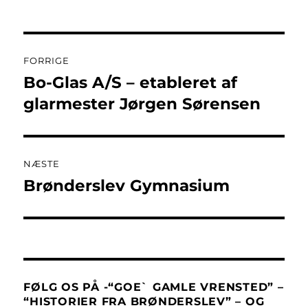
Indlægsnavigation
FORRIGE
Bo-Glas A/S – etableret af
Forrige
indlæg:
glarmester Jørgen Sørensen
NÆSTE
Brønderslev Gymnasium
Næste
indlæg:
FØLG OS PÅ -“GOE` GAMLE VRENSTED” –
“HISTORIER FRA BRØNDERSLEV” – OG