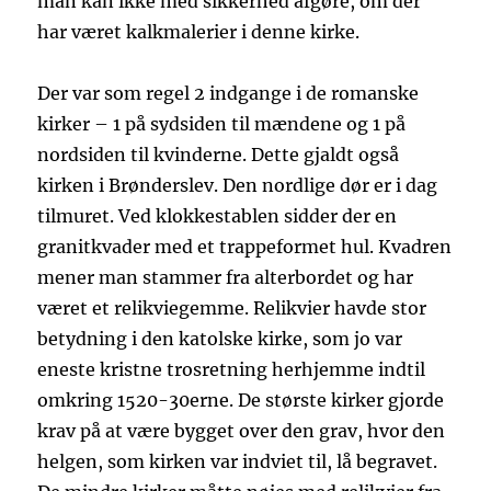
man kan ikke med sikkerhed afgøre, om der
har været kalkmalerier i denne kirke.
Der var som regel 2 indgange i de romanske
kirker – 1 på sydsiden til mændene og 1 på
nordsiden til kvinderne. Dette gjaldt også
kirken i Brønderslev. Den nordlige dør er i dag
tilmuret. Ved klokkestablen sidder der en
granitkvader med et trappeformet hul. Kvadren
mener man stammer fra alterbordet og har
været et relikviegemme. Relikvier havde stor
betydning i den katolske kirke, som jo var
eneste kristne trosretning herhjemme indtil
omkring 1520-30erne. De største kirker gjorde
krav på at være bygget over den grav, hvor den
helgen, som kirken var indviet til, lå begravet.