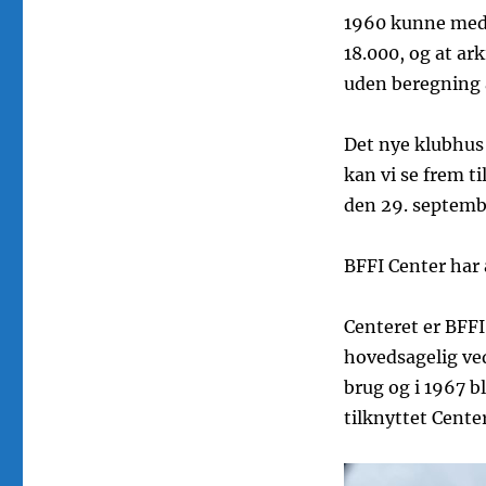
1960 kunne medd
18.000, og at a
uden beregning a
Det nye klubhus
kan vi se frem ti
den 29. septembe
BFFI Center har 
Centeret er BFFI
hovedsagelig ved 
brug og i 1967 b
tilknyttet Center