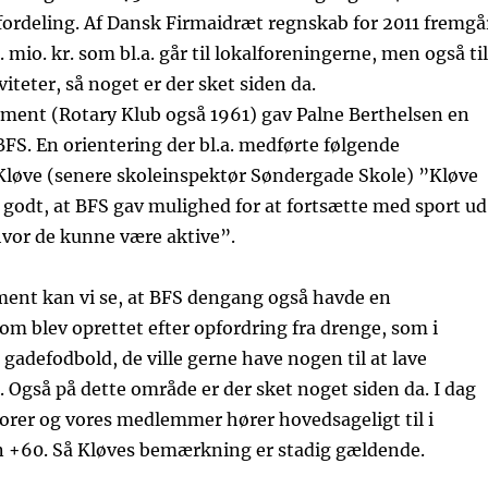
 fordeling. Af Dansk Firmaidræt regnskab for 2011 fremgå
. mio. kr. som bl.a. går til lokalforeningerne, men også til
viteter, så noget er der sket siden da.
ument (Rotary Klub også 1961) gav Palne Berthelsen en
FS. En orientering der bl.a. medførte følgende
løve (senere skoleinspektør Søndergade Skole) ”Kløve
 godt, at BFS gav mulighed for at fortsætte med sport ud
hvor de kunne være aktive”.
nt kan vi se, at BFS dengang også havde en
som blev oprettet efter opfordring fra drenge, som i
 gadefodbold, de ville gerne have nogen til at lave
 Også på dette område er der sket noget siden da. I dag
iorer og vores medlemmer hører hovedsageligt til i
n +60. Så Kløves bemærkning er stadig gældende.