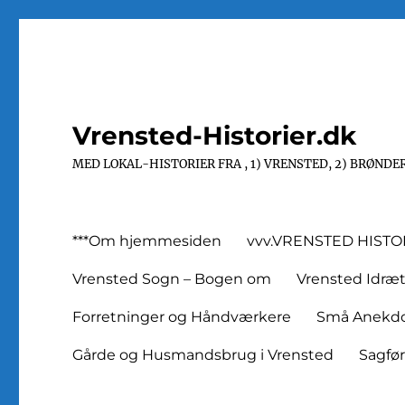
Vrensted-Historier.dk
MED LOKAL-HISTORIER FRA , 1) VRENSTED, 2) BRØNDER
***Om hjemmesiden
vvv.VRENSTED HISTO
Vrensted Sogn – Bogen om
Vrensted Idræ
Forretninger og Håndværkere
Små Anekdot
Gårde og Husmandsbrug i Vrensted
Sagfø