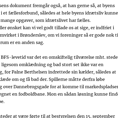
lsens dokument fremgår også, at han gerne så, at byens
 i et fællesforbund, således at hele byens idrætsliv kunne
mange opgaver, som idrætslivet har fælles.
r ønsket kan vi vel godt tillade os at sige, er indfriet i
mvirket i Brønderslev, om vi foreninger så er gode nok ti
orum er en anden sag.
 i BFS-levetid var det en omskiftelig tilværelse mht. stede
d, ligesom omklædning og bad stort set ikke var en
, for Palne Berthelsen indrettede sin kælder, således at
æde om og få bad der. Spillerne måtte derfra løbe
 over Dannebrogsgade for at komme til markedspladse
tegnet en fodboldbane. Mon en sådan løsning kunne find
pe.
eder at være førte til at bestyrelsen den 15. september