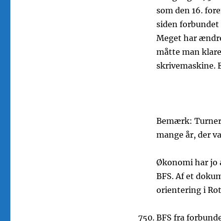
som den 16. fore
siden forbundet b
Meget har ændret
måtte man klare s
skrivemaskine. E
Bemærk: Turneri
mange år, der va
Økonomi har jo al
BFS. Af et dokum
orientering i Rot
BFS fra forbundet