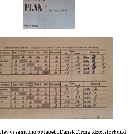
lev vi samtidig optaget i Dansk Firma Idrætsforbund,