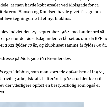
ele, at man havde købt arealet ved Molsgade for ca.
rkitekterne Hansen og Knudsen havde givet tilsagn om
t lave tegningerne til et nyt klubhus.
 blev indviet den 29. september 1962, med andre ord så
l et par runde fødselsdag inden vi får set os om, da BFFI j
r 2022 fylder 70 år, og klubhuset samme år fylder 60 år.
adresse på Molsgade 16 i Brønderslev.
’s eget klubhus, som man startede opførelsen af i 1961,
frivillig arbejdskraft. I efteråret 1962 stod det klar til
lev der yderligere opført en bestyrerbolig som også er
et.