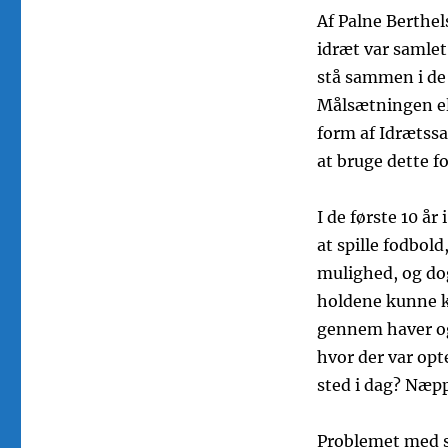
Af Palne Berthe
idræt var samlet
stå sammen i de 
Målsætningen elle
form af Idrætssa
at bruge dette f
I de første 10 år
at spille fodbol
mulighed, og dog
holdene kunne kl
gennem haver og
hvor der var op
sted i dag? Næp
Problemet med st