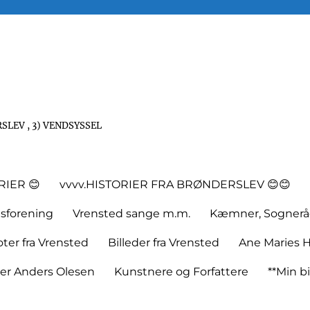
SLEV , 3) VENDSYSSEL
RIER 😊
vvvv.HISTORIER FRA BRØNDERSLEV 😊😊
tsforening
Vrensted sange m.m.
Kæmner, Sognerå
er fra Vrensted
Billeder fra Vrensted
Ane Maries H
rer Anders Olesen
Kunstnere og Forfattere
**Min bi