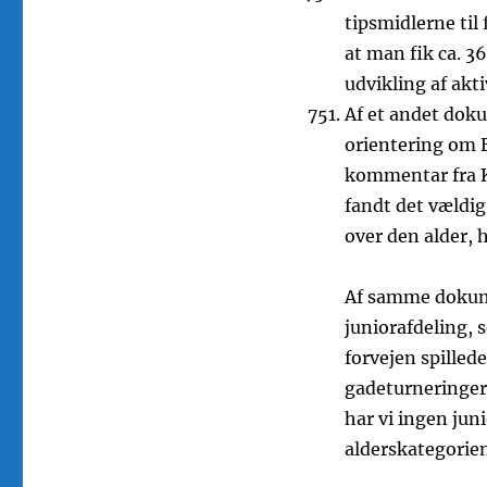
tipsmidlerne til
at man fik ca. 36
udvikling af akti
Af et andet dok
orientering om B
kommentar fra K
fandt det vældig
over den alder, 
Af samme dokume
juniorafdeling, 
forvejen spillede
gadeturneringer.
har vi ingen jun
alderskategorie