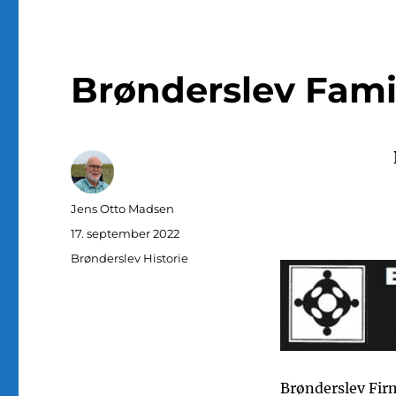
Brønderslev Fami
Forfatter
Jens Otto Madsen
Udgivet
17. september 2022
Kategorier
Brønderslev Historie
Brønderslev Firm