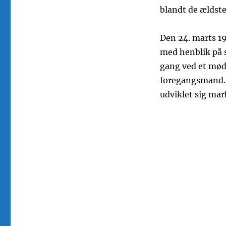
blandt de ældst
Den 24. marts 19
med henblik på s
gang ved et møde
foregangsmand. 
udviklet sig mar