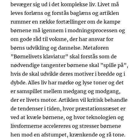
bevæger sig ud i det komplekse liv. Livet må
leves forlæns og forstås baglæns og artiklen
rummer en række fortællinger om de kampe
børnene må igennem i modningsprocessen og
om gode råd til voksne, der har ansvar for
børns udvikling og dannelse. Metaforen
”Børnelivets klaviatur” skal forstås som de
nødvendige tangenter børnene skal ”spille på”,
hvis de skal udvikle deres motiver i bredde og i
dybde. Alles liv har mørke og lyse toner og det
er samspillet mellem medgang og modgang,
der er livets motor. Artiklen vil kritisk behandle
de tendenser i tiden, hvor præstationsræset er
ved at kvæle børnene, og hvor teknologien og
livsformerne accelereres og stresser børnene
hen mod en afstumpet, krænkende og rå tone.