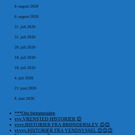
Hvad postmester, sognerådsformand, lokal tillidsmand i Saltum
6. august 2026
POSTMESTEREN, SOGNERÅDSFORMANDEN OG BANKM
6. august 2026
Antik og Moderne, Ny antikvitetsforretning til Vrensted
31. juli 2026
Manden med museet, der aldrig har åbent.
31. juli 2026
Skrædder Larsen fra Pandrup bliver skrædder i Paris og gifter s
29. juli 2026
DEN UTROLIGE HISTORIE OM SÆBYNITTEN, CARL 
18. juli 2026
Vrensted Kirke, Sct. Thøgersvej, Vrensted 9480 Løkken
18. juli 2026
Dagbog fra en rejse på vestkysten af Vendsyssel og Thy 1865.
4. juli 2026
Marvtræet under Vestenvinden – Rejsen fra Vordingborg til Nø
21. juni 2026
De taknemmeliges sprog
8. juni 2026
***Om hjemmesiden
vvv.VRENSTED HISTORIER 😊
vvvv.HISTORIER FRA BRØNDERSLEV 😊😊
vvvvv.HISTORIER FRA VENDSYSSEL 😊😊😊