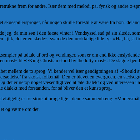
foretrukne frem for andre. Især dem med melodi på, fynsk og andre ø-spr
 skuespillersproget, når nogen skulle forestille at være fra bon- delande
jeg, da min søn i den første vinter i Vendsyssel sad på sin slæde, so
en kjilk, det er en slæde«. svarede den urokkelige lille fyr. »Ha, ha, ja f
empler på udtale af ord og vendinger, som er om end ikke enslydende, s
 mast« til »>King Christian stood by the lofty mast«. De slagne fjenders 
abet mellem de to sprog. Vi kender vel især gendigtningen af »Should au
ættelse’ fra skotsk folkemål. Den er blevet en evergreen, en stedsegrøn
et er netop noget væsentligt ved at tale dialekt og ved interessen i at 
e dialekt med forstanden, for så bliver den et kunstsprog.
lvfølgelig er for store at bruge lige i denne sammenhæng: »Modersmål 
 det og værne om det.