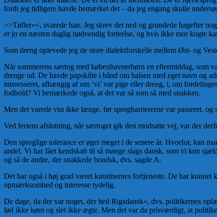
fordi jeg tidligere havde bemærket det – da jeg engang skulle undersø
>>Tøfler«<, svarede han. Jeg skrev det ned og grundede bagefter noget o
er jo en næsten daglig nødvendig forteelse, og hvis ikke mor kogte ka
Som dreng oplevede jeg de store dialektforskelle mellem Øst- og Vest
Når sommerens særtog med københavnerbørn en eftermiddag, som var i
drenge ud. De havde papskilte i bånd om halsen med eget navn og adre
interesseret, afhængig af om ‘vi’ var pige eller dreng, i, om fordeli
fodbold? Vi bemærkede også, at det var så som så med snakken.
Men det varede vist ikke længe, før sprogbarriererne var passeret, o
Ved feriens afslutning, når særtoget gik den modsatte vej, var der de
Den sproglige tolerance er øget meget i de senere år. Hvorfor, kan man
andel. Vi har fået kendskab til så mange slags dansk, som vi kun sjæl
og så de andre, der snakkede bondsk, dvs. sagde A.
Det har også i høj grad været kunstnernes fortjeneste. De har kunnet
opmærksomhed og interesse tydelig.
De dage, da der var noget, der hed Rigsdansk«, dvs. politikernes oplæsn
lød ikke kønt og slet ikke ægte. Men det var da prisværdigt, at politike