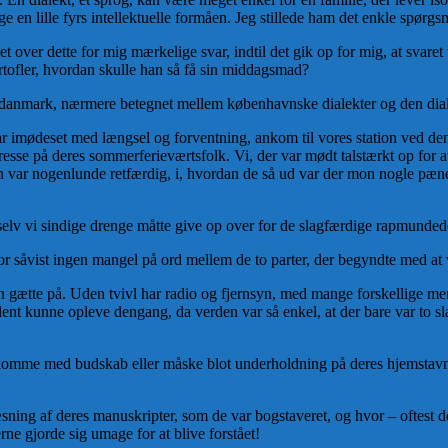
ge en lille fyrs intellektuelle formåen. Jeg stillede ham det enkle spø
ver dette for mig mærkelige svar, indtil det gik op for mig, at svaret va
rtofler, hvordan skulle han så få sin middagsmad?
danmark, nærmere betegnet mellem københavnske dialekter og den dialekt
mødeset med længsel og forventning, ankom til vores station ved den 
sse på deres sommerferieværtsfolk. Vi, der var mødt talstærkt op for a
ngen var nogenlunde retfærdig, i, hvordan de så ud var der mon nogle pæn
g selv vi sindige drenge måtte give op over for de slagfærdige rapmunde
rfor såvist ingen mangel på ord mellem de to parter, der begyndte med a
 gætte på. Uden tvivl har radio og fjernsyn, med mange forskellige menn
dent kunne opleve dengang, da verden var så enkel, at der bare var to s
 komme med budskab eller måske blot underholdning på deres hjemstavns d
ing af deres manuskripter, som de var bogstaveret, og hvor – oftest det 
rne gjorde sig umage for at blive forstået!