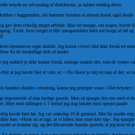
 ville betyde en udvanding af dialekterne, ja måske enddog deres
 skubbes i baggrunden, når børnene foruden et alment dansk også skulle 
rog gav dem virkelig meget arbejde. Ikke ret mange, om nogen, havde f
rog. Tænk, hvor meget et lille sprogområdes børn må bruge af tid og f
l!
eres hjemstavns ægte dialekt. Jeg kunne i hvert fald ikke forstå ret ma
er fra de forskellige dele af landet.
 jeg stakkel jo ikke kunne forstå, endsige snakke det, som de syntes va
 efter at jeg havde fået at vide, at >>Do fåstor jo intj ret møj af det, wi
in families dialekt i erindring, kunne jeg prompte svare: »Det betyder i
ligt imponerede af min hurtige parade. Men så spurgte den ene med et 
re. Men med stillingen 1-1 forlod jeg dog lokalet med oprejst pande.
g aldrig havde hørt før. Jeg var omkring 10 år gammel. Min far sendte mig
 råbte han: »Husk nu at sige, at vi håber, hun snart kier sig«. Jeg spur
 betyder at komme sig, og det tilsvarende franske guéerir, at jeg kom til
og. En dialekt, et sprog, kan være meget enkel for en familie, der lever 