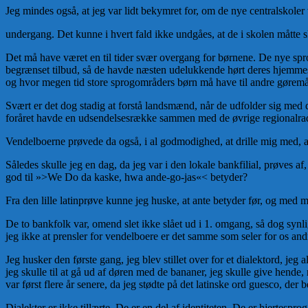
Jeg mindes også, at jeg var lidt bekymret for, om de nye centralskoler
undergang. Det kunne i hvert fald ikke undgåes, at de i skolen måtte
Det må have været en til tider svær overgang for børnene. De nye sp
begrænset tilbud, så de havde næsten udelukkende hørt deres hjemmesp
og hvor megen tid store sprogområders børn må have til andre gøremå
Svært er det dog stadig at forstå landsmænd, når de udfolder sig med d
foråret havde en udsendelsesrække sammen med de øvrige regionalradio
Vendelboerne prøvede da også, i al godmodighed, at drille mig med, at
Således skulle jeg en dag, da jeg var i den lokale bankfilial, prøves af,
god til »>We Do da kaske, hwa ande-go-jas«< betyder?
Fra den lille latinprøve kunne jeg huske, at ante betyder før, og med m
De to bankfolk var, omend slet ikke slået ud i 1. omgang, så dog syn
jeg ikke at prensler for vendelboere er det samme som seler for os and
Jeg husker den første gang, jeg blev stillet over for et dialektord, je
jeg skulle til at gå ud af døren med de bananer, jeg skulle give hende,
var først flere år senere, da jeg stødte på det latinske ord guesco, der
Dialekter er ikke tillærte. De er en del af identiteten. De er hjertespr