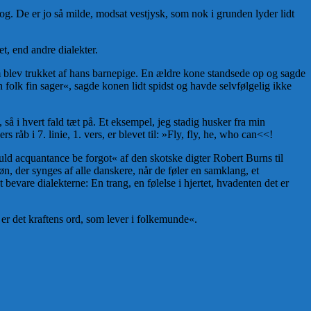
og. De er jo så milde, modsat vestjysk, som nok i grunden lyder lidt
t, end andre dialekter.
m blev trukket af hans barnepige. En ældre kone standsede op og sagde
in folk fin sager«, sagde konen lidt spidst og havde selvfølgelig ikke
å i hvert fald tæt på. Et eksempel, jeg stadig husker fra min
råb i 7. linie, 1. vers, er blevet til: »Fly, fly, he, who can<<!
ld acquantance be forgot« af den skotske digter Robert Burns til
, der synges af alle danskere, når de føler en samklang, et
bevare dialekterne: En trang, en følelse i hjertet, hvadenten det er
er det kraftens ord, som lever i folkemunde«.