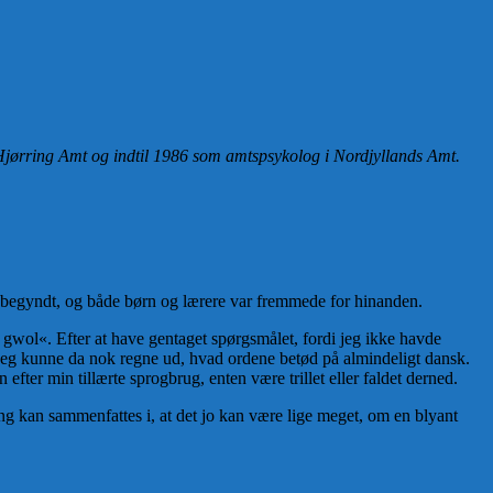
 Hjørring Amt og indtil 1986 som amtspsykolog i Nordjyllands Amt.
lige begyndt, og både børn og lærere var fremmede for hinanden.
 gwol«. Efter at have gentaget spørgsmålet, fordi jeg ikke havde
. Jeg kunne da nok regne ud, hvad ordene betød på almindeligt dansk.
fter min tillærte sprogbrug, enten være trillet eller faldet derned.
æng kan sammenfattes i, at det jo kan være lige meget, om en blyant