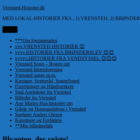
Videre
Vrensted-Historier.dk
til
MED LOKAL-HISTORIER FRA , 1) VRENSTED, 2) BRØNDER
indhold
Menu
***Om hjemmesiden
vvv.VRENSTED HISTORIER 😊
vvvv.HISTORIER FRA BRØNDERSLEV 😊😊
vvvvv.HISTORIER FRA VENDSYSSEL 😊😊😊
Vrensted Sogn – Bogen om
Vrensted Idrætsforening
Vrensted sange m.m.
Kæmner, Sogneråd, Sognefoged
Forretninger og Håndværkere
Små Anekdoter fra Vrensted
Billeder fra Vrensted
Ane Maries Hus-historier om
Gårde og Husmandsbrug i Vrensted
Sagfører Anders Olesen
Kunstnere og Forfattere
**Min billedpolitik
Blyanten, der rejste!