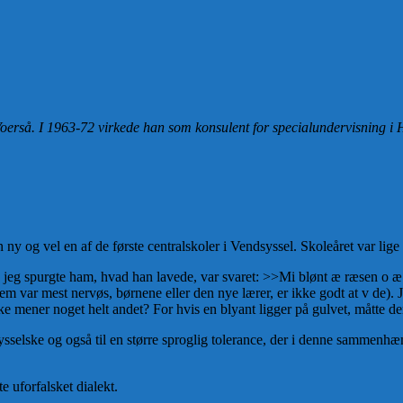
Voerså. I 1963-72 virkede han som konsulent for specialundervisning i
i en ny og vel en af de første centralskoler i Vendsyssel. Skoleåret var 
da jeg spurgte ham, hvad han lavede, var svaret: >>Mi blønt æ ræsen o æ
vem var mest nervøs, børnene eller den nye lærer, er ikke godt at v de)
e mener noget helt andet? For hvis en blyant ligger på gulvet, måtte den e
sysselske og også til en større sproglig tolerance, der i denne sammenh
e uforfalsket dialekt.