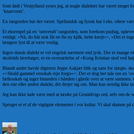
Som født i Vestjylland synes jeg, at nogle dialekter har været meget 
‘knarvornt’.
En rangorden har der været. Sjællandsk og fynsk har f.eks. oftere været
Et eksempel på en ‘omvendt’ rangorden, som forekom pudsig, oplevede 
venligt: »Nå, do hår nok fåt en fin ny kjilk, bette knejt«<, »Det er ing
længere lyst til at være venlig.
Ingen dansk dialekt er vel engelsk nærmere end jysk. Der er mange eks
skoletids lærebøger, er en oversættelse af »Kong Kristian stod ved højen
Blandt andre havde digteren Jeppe Aakjær blik og sans for slægts- sk
»>Skuld gammel venskab rejn forgo«<. Der er dog her tale om en ‘overs
fællesskab og tager hinanden i hånden i glæde over at være sammen. Og d
den ene eller anden dialekt, det drejer sig om. Man kan nemlig ikke tal
Jeg kan ikke lade være med at tænke på Gruntdvigs ord, selv om de se
Sproget er et af de vigtigste elementer i vor kultur. Vi skal skønne på
Forfatter
Udgivet
Kategorier