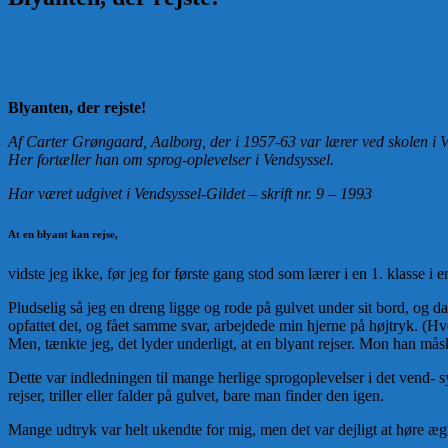
Blyanten, der rejste!
Af Carter Grøngaard, Aalborg, der i 1957-63 var lærer ved skolen i 
Her fortæller han om sprog-oplevelser i Vendsyssel.
Har været udgivet i Vendsyssel-Gildet – skrift nr. 9 – 1993
At en blyant kan rejse,
vidste jeg ikke, før jeg for første gang stod som lærer i en 1. klasse 
Pludselig så jeg en dreng ligge og rode på gulvet under sit bord, og 
opfattet det, og fået samme svar, arbejdede min hjerne på højtryk. (H
Men, tænkte jeg, det lyder underligt, at en blyant rejser. Mon han måsk
Dette var indledningen til mange herlige sprogoplevelser i det vend- 
rejser, triller eller falder på gulvet, bare man finder den igen.
Mange udtryk var helt ukendte for mig, men det var dejligt at høre ægt