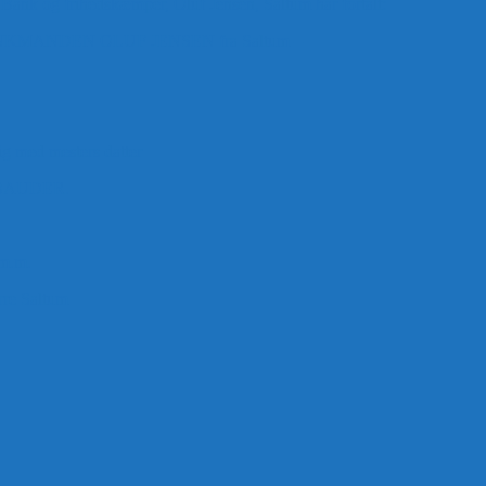
 Bank og frihedskæmper, Oluf Jensen, Saltum har fortalt:
ANDEN OLUF JENSEN fra Saltum –
ig med mesters datter
BAUDER.
 m.m.
rre Saltum