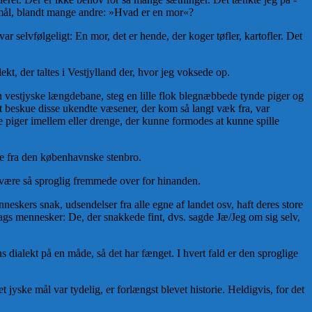
rgsmål, blandt mange andre: »Hvad er en mor«?
r selvfølgeligt: En mor, det er hende, der koger tøfler, kartofler. Det
, der taltes i Vestjylland der, hvor jeg voksede op.
vestjyske længdebane, steg en lille flok blegnæbbede tynde piger og
t beskue disse ukendte væsener, der kom så langt væk fra, var
e piger imellem eller drenge, der kunne formodes at kunne spille
de fra den københavnske stenbro.
t være så sproglig fremmede over for hinanden.
eskers snak, udsendelser fra alle egne af landet osv, haft deres store
lags mennesker: De, der snakkede fint, dvs. sagde Jæ/Jeg om sig selv,
ialekt på en måde, så det har fænget. I hvert fald er den sproglige
jyske mål var tydelig, er forlængst blevet historie. Heldigvis, for det