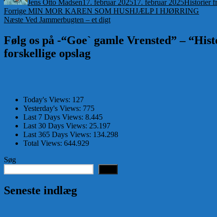
Jens Otto Madsen
17. februar 2025
17. februar 2025
Historier 
Indlægsnavigation
Forrige
Forrige
MIN MOR KAREN SOM HUSHJÆLP I HJØRRING
Næste
indlæg:
Næste
Ved Jammerbugten – et digt
indlæg:
Følg os på -“Goe` gamle Vrensted” – “Histo
forskellige opslag
Today's Views:
127
Yesterday's Views:
775
Last 7 Days Views:
8.445
Last 30 Days Views:
25.197
Last 365 Days Views:
134.298
Total Views:
644.929
Søg
Søg
Seneste indlæg