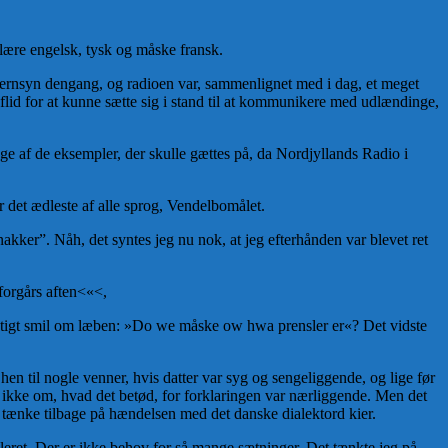
lære engelsk, tysk og måske fransk.
jernsyn dengang, og radioen var, sammenlignet med i dag, et meget
lid for at kunne sætte sig i stand til at kommunikere med udlændinge,
nge af de eksempler, der skulle gættes på, da Nordjyllands Radio i
r det ædleste af alle sprog, Vendelbomålet.
 snakker”. Nåh, det syntes jeg nu nok, at jeg efterhånden var blevet ret
 forgårs aften<«<,
listigt smil om læben: »Do we måske ow hwa prensler er«? Det vidste
 hen til nogle venner, hvis datter var syg og sengeliggende, og lige før
gte ikke om, hvad det betød, for forklaringen var nærliggende. Men det
 at tænke tilbage på hændelsen med det danske dialektord kier.
isoleret. Der er ikke behov for så mange sætninger. Det tænkte jeg på -