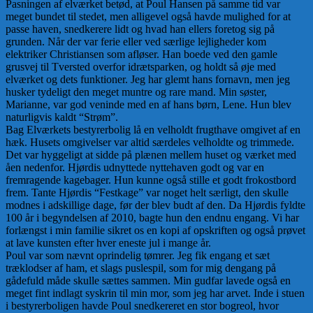
Pasningen af elværket betød, at Poul Hansen på samme tid var
meget bundet til stedet, men alligevel også havde mulighed for at
passe haven, snedkerere lidt og hvad han ellers foretog sig på
grunden. Når der var ferie eller ved særlige lejligheder kom
elektriker Christiansen som afløser. Han boede ved den gamle
grusvej til Tversted overfor idrætsparken, og holdt så øje med
elværket og dets funktioner. Jeg har glemt hans fornavn, men jeg
husker tydeligt den meget muntre og rare mand. Min søster,
Marianne, var god veninde med en af hans børn, Lene. Hun blev
naturligvis kaldt “Strøm”.
Bag Elværkets bestyrerbolig lå en velholdt frugthave omgivet af en
hæk. Husets omgivelser var altid særdeles velholdte og trimmede.
Det var hyggeligt at sidde på plænen mellem huset og værket med
åen nedenfor. Hjørdis udnyttede nyttehaven godt og var en
fremragende kagebager. Hun kunne også stille et godt frokostbord
frem. Tante Hjørdis “Festkage” var noget helt særligt, den skulle
modnes i adskillige dage, før der blev budt af den. Da Hjørdis fyldte
100 år i begyndelsen af 2010, bagte hun den endnu engang. Vi har
forlængst i min familie sikret os en kopi af opskriften og også prøvet
at lave kunsten efter hver eneste jul i mange år.
Poul var som nævnt oprindelig tømrer. Jeg fik engang et sæt
træklodser af ham, et slags puslespil, som for mig dengang på
gådefuld måde skulle sættes sammen. Min gudfar lavede også en
meget fint indlagt syskrin til min mor, som jeg har arvet. Inde i stuen
i bestyrerboligen havde Poul snedkereret en stor bogreol, hvor