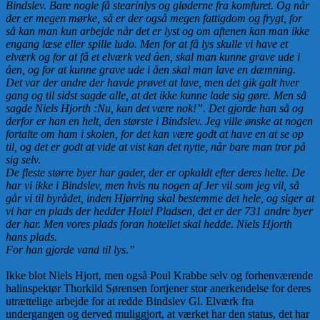
Bindslev. Bare nogle få stearinlys og gløderne fra komfuret. Og når
der er megen mørke, så er der også megen fattigdom og frygt, for
så kan man kun arbejde når det er lyst og om aftenen kan man ikke
engang læse eller spille ludo. Men for at få lys skulle vi have et
elværk og for at få et elværk ved åen, skal man kunne grave ude i
åen, og for at kunne grave ude i åen skal man lave en dæmning.
Det var der andre der havde prøvet at lave, men det gik galt hver
gang og til sidst sagde alle, at det ikke kunne lade sig gøre. Men så
sagde Niels Hjorth :Nu, kan det være nok!”. Det gjorde han så og
derfor er han en helt, den største i Bindslev. Jeg ville ønske at nogen
fortalte om ham i skolen, for det kan være godt at have en at se op
til, og det er godt at vide at vist kan det nytte, når bare man tror på
sig selv.
De fleste større byer har gader, der er opkaldt efter deres helte. De
har vi ikke i Bindslev, men hvis nu nogen af Jer vil som jeg vil, så
går vi til byrådet, inden Hjørring skal bestemme det hele, og siger at
vi har en plads der hedder Hotel Pladsen, det er der 731 andre byer
der har. Men vores plads foran hotellet skal hedde. Niels Hjorth
hans plads.
For han gjorde vand til lys.”
Ikke blot Niels Hjort, men også Poul Krabbe selv og forhenværende
halinspektør Thorkild Sørensen fortjener stor anerkendelse for deres
utrættelige arbejde for at redde Bindslev Gl. Elværk fra
undergangen og derved muliggjort, at værket har den status, det har