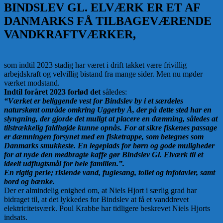
BINDSLEV GL. ELVÆRK ER ET AF
DANMARKS FÅ TILBAGEVÆRENDE
VANDKRAFTVÆRKER,
som indtil 2023 stadig har været i drift takket være frivillig
arbejdskraft og velvillig bistand fra mange sider. Men nu møder
værket modstand.
Indtil foråret 2023 forlød det
således:
“Værket er beliggende vest for Bindslev by i et særdeles
naturskønt område omkring Uggerby Å, der på dette sted har en
slyngning, der gjorde det muligt at placere en dæmning, således at
tilstrækkelig faldhøjde kunne opnås. For at sikre fiskenes passage
er dæmningen forsynet med en fisketrappe, som betegnes som
Danmarks smukkeste. En legeplads for børn og gode muligheder
for at nyde den medbragte kaffe gør Bindslev Gl. Elværk til et
ideelt udflugtsmål for hele familien.”.
En rigtig perle; rislende vand, fuglesang, toilet og infotavler, samt
bord og bænke.
Der er almindelig enighed om, at Niels Hjort i særlig grad har
bidraget til, at det lykkedes for Bindslev at få et vanddrevet
elektricitetsværk. Poul Krabbe har tidligere beskrevet Niels Hjorts
indsats.