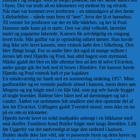
i byen. Der var trods alt en kilometers vej mellem by og elværk.
Når man var kommet over jernbroen – en miniudgave af den første
Lillebæltsbro – nåede man frem til “øen”, hvor der lå et hønsehus.
Til venstre for jernbroen var der en lille bådebro, og her lå Poul
Hansens røde kano på et stativ. Den var altid velholdt, lærredet
malet og pagajerne lakerede. Kanoen fik selvfølgelig en omgang
hvert forår. Min gudfar var jo oprindelig udlært tømrer. Han havde
dog ikke selv lavet kanoen, men vistnok købt den i Silkeborg. Den
blev flittigt brugt. For os andre blev det også til mange sejlture i
årenes løb med Hjørdis og Poul, han altid bagest som styrmand.
Måske gjaldt det blot en lille aftentur hen ad åen til selve Elværket,
andre gange gik det helt ned til broen i Bindslev. Før kanoen havde
Hjørdis og Poul vistnok haft et par kajakker.
En mindeværdig tur fandt sted en sommerdag omkring 1957. Mine
gudforældre og en veninde padlede afsted i kanoen, mens deres søn
Mogens og jeg fulgte med i en lille båd, som jeg selv havde bygget
af nogle brædder. Bådene blev båret ned ad dæmningen og sat i
vandet. Åløbet var nedstrøms lidt smallere end den opstemte del af
åen før Elværket. Udflugten gjaldt Tversted strand, mon ikke en tur
på en otte-ni kilometer.
Hjørdis havde lavet en solid madpakke anbragt i en blikkasse med
små skuffer. Familiens hund Bulder fulgte med langs åbredden. Lidt
før Uggerby var det nødvendigt at tage den ombord i kanoen.
Bulder skulle ikke fare vild, når vi passerede byen og dens haver og