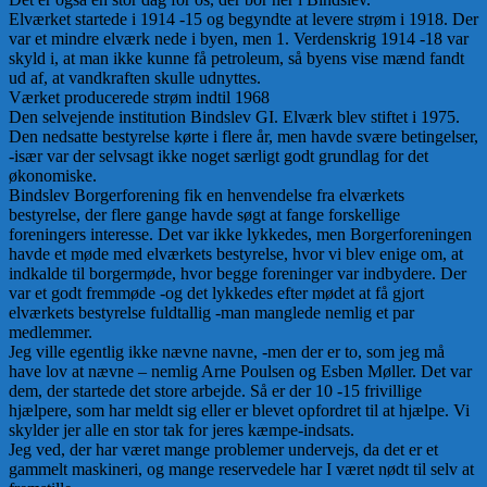
Elværket startede i 1914 -15 og begyndte at levere strøm i 1918. Der
var et mindre elværk nede i byen, men 1. Verdenskrig 1914 -18 var
skyld i, at man ikke kunne få petroleum, så byens vise mænd fandt
ud af, at vandkraften skulle udnyttes.
Værket producerede strøm indtil 1968
Den selvejende institution Bindslev GI. Elværk blev stiftet i 1975.
Den nedsatte bestyrelse kørte i flere år, men havde svære betingelser,
-især var der selvsagt ikke noget særligt godt grundlag for det
økonomiske.
Bindslev Borgerforening fik en henvendelse fra elværkets
bestyrelse, der flere gange havde søgt at fange forskellige
foreningers interesse. Det var ikke lykkedes, men Borgerforeningen
havde et møde med elværkets bestyrelse, hvor vi blev enige om, at
indkalde til borgermøde, hvor begge foreninger var indbydere. Der
var et godt fremmøde -og det lykkedes efter mødet at få gjort
elværkets bestyrelse fuldtallig -man manglede nemlig et par
medlemmer.
Jeg ville egentlig ikke nævne navne, -men der er to, som jeg må
have lov at nævne – nemlig Arne Poulsen og Esben Møller. Det var
dem, der startede det store arbejde. Så er der 10 -15 frivillige
hjælpere, som har meldt sig eller er blevet opfordret til at hjælpe. Vi
skylder jer alle en stor tak for jeres kæmpe-indsats.
Jeg ved, der har været mange problemer undervejs, da det er et
gammelt maskineri, og mange reservedele har I været nødt til selv at