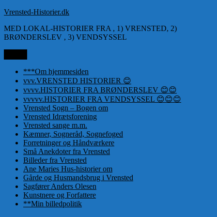
Videre
Vrensted-Historier.dk
til
MED LOKAL-HISTORIER FRA , 1) VRENSTED, 2)
indhold
BRØNDERSLEV , 3) VENDSYSSEL
Menu
***Om hjemmesiden
vvv.VRENSTED HISTORIER 😊
vvvv.HISTORIER FRA BRØNDERSLEV 😊😊
vvvvv.HISTORIER FRA VENDSYSSEL 😊😊😊
Vrensted Sogn – Bogen om
Vrensted Idrætsforening
Vrensted sange m.m.
Kæmner, Sogneråd, Sognefoged
Forretninger og Håndværkere
Små Anekdoter fra Vrensted
Billeder fra Vrensted
Ane Maries Hus-historier om
Gårde og Husmandsbrug i Vrensted
Sagfører Anders Olesen
Kunstnere og Forfattere
**Min billedpolitik