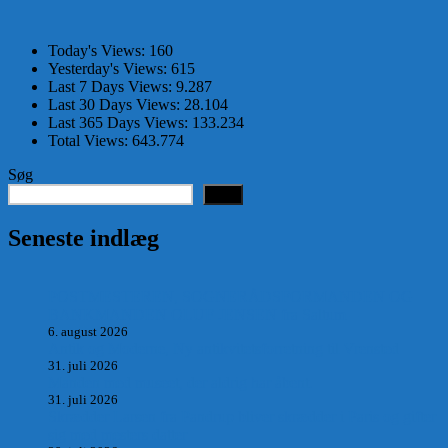
Today's Views:
160
Yesterday's Views:
615
Last 7 Days Views:
9.287
Last 30 Days Views:
28.104
Last 365 Days Views:
133.234
Total Views:
643.774
Søg
Søg
Seneste indlæg
POSTMESTEREN, SOGNERÅDSFORMANDEN OG
BANKMANDEN OLUF JENSEN fra Saltum –
6. august 2026
Antik og Moderne, Ny antikvitetsforretning til Vrensted
31. juli 2026
Manden med museet, der aldrig har åbent.
31. juli 2026
Skrædder Larsen fra Pandrup bliver skrædder i Paris og gifter
sig med mesters datter