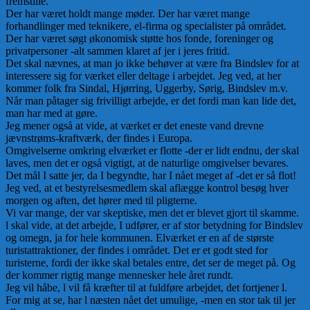
fremstille.
Der har været holdt mange møder. Der har været mange
forhandlinger med teknikere, el-firma og specialister på området.
Der har været søgt økonomisk støtte hos fonde, foreninger og
privatpersoner -alt sammen klaret af jer i jeres fritid.
Det skal nævnes, at man jo ikke behøver at være fra Bindslev for at
interessere sig for værket eller deltage i arbejdet. Jeg ved, at her
kommer folk fra Sindal, Hjørring, Uggerby, Sørig, Bindslev m.v.
Når man påtager sig frivilligt arbejde, er det fordi man kan lide det,
man har med at gøre.
Jeg mener også at vide, at værket er det eneste vand drevne
jævnstrøms-kraftværk, der findes i Europa.
Omgivelserne omkring elværket er flotte -der er lidt endnu, der skal
laves, men det er også vigtigt, at de naturlige omgivelser bevares.
Det mål I satte jer, da I begyndte, har I nået meget af -det er så flot!
Jeg ved, at et bestyrelsesmedlem skal aflægge kontrol besøg hver
morgen og aften, det hører med til pligterne.
Vi var mange, der var skeptiske, men det er blevet gjort til skamme.
l skal vide, at det arbejde, I udfører, er af stor betydning for Bindslev
og omegn, ja for hele kommunen. Elværket er en af de største
turistattraktioner, der findes i området. Det er et godt sted for
turisterne, fordi der ikke skal betales entre, det ser de meget på. Og
der kommer rigtig mange mennesker hele året rundt.
Jeg vil håbe, l vil få kræfter til at fuldføre arbejdet, det fortjener l.
For mig at se, har l næsten nået det umulige, -men en stor tak til jer