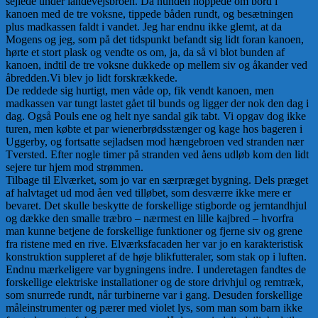
sejlede under landevejsbroen. Da hunden hoppede om bord i
kanoen med de tre voksne, tippede båden rundt, og besætningen
plus madkassen faldt i vandet. Jeg har endnu ikke glemt, at da
Mogens og jeg, som på det tidspunkt befandt sig lidt foran kanoen,
hørte et stort plask og vendte os om, ja, da så vi blot bunden af
kanoen, indtil de tre voksne dukkede op mellem siv og åkander ved
åbredden.Vi blev jo lidt forskrækkede.
De reddede sig hurtigt, men våde op, fik vendt kanoen, men
madkassen var tungt lastet gået til bunds og ligger der nok den dag i
dag. Også Pouls ene og helt nye sandal gik tabt. Vi opgav dog ikke
turen, men købte et par wienerbrødsstænger og kage hos bageren i
Uggerby, og fortsatte sejladsen mod hængebroen ved stranden nær
Tversted. Efter nogle timer på stranden ved åens udløb kom den lidt
sejere tur hjem mod strømmen.
Tilbage til Elværket, som jo var en særpræget bygning. Dels præget
af halvtaget ud mod åen ved tilløbet, som desværre ikke mere er
bevaret. Det skulle beskytte de forskellige stigborde og jerntandhjul
og dække den smalle træbro – nærmest en lille kajbred – hvorfra
man kunne betjene de forskellige funktioner og fjerne siv og grene
fra ristene med en rive. Elværksfacaden her var jo en karakteristisk
konstruktion suppleret af de høje blikfutteraler, som stak op i luften.
Endnu mærkeligere var bygningens indre. I underetagen fandtes de
forskellige elektriske installationer og de store drivhjul og remtræk,
som snurrede rundt, når turbinerne var i gang. Desuden forskellige
måleinstrumenter og pærer med violet lys, som man som barn ikke