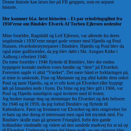
Denne historie kan læses her på FB gruppen, som en separat
historie.
Her kommer bl.a. først historien –
Et par erindringsglimt fra
1950’erne om Bindslev Elværk Af Torben Ejlersen nedenfor
Mine forældre, Ragnhild og Leif Ejlersen, var allerede fra deres
ungdomsår i 1930’erne meget gode venner med Hjørdis og Poul
Hansen, elværksbestyrerparret i Bindslev. Hjørdis og Poul blev da
også mine gudforældre, da jeg blev døbt i Skt. Ansgars Kirke i
Aalborg i efteråret 1940.
Da mine forældre i 1946 flyttede til Bindslev, blev der endnu
hyppigere kontakt mellem vores familie og “dem” på Elværket.
Forresten sagde vi altid “Værket”. Det nære bånd er forklaringen på,
at mine to søskende, Finn og Marianne og jeg altid kaldte dem onkel
Poul og tante Hjørdis, og at vi ofte kom på Elværket eller hyppigt
løb på hinanden nede i byen. Da Stine og jeg blev gift i 1966, var
Poul og Hjørdis naturligvis også inviteret med til festen.
Jeg husker mange ting og stemninger fra Elværket og dets beboere
fra 1946 og til 1959, da jeg forlod Bindslev og flyttede til
København. Først og fremmest var Elværket og dets omgivelser for
et barn og stor dreng et interessant men også lidt mystisk sted. Fra
Bindslev skulle man gå gennem Frisegård, forbi den gamle
hollandske vindmølle og videre ad den sandede markvej for at nå op
til Elværket. Undervejs kunne det blæse godt, og om vinteren blev