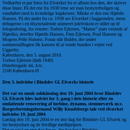
Vedhæftet et par fotos fra Elværket fra et album hos den, der skriver
disse linier. På det ene fra 1930’erne ser man bestyrerboligen og
vandløbet med to kvindelige kajakroere. Måske er den ene Hjørdis
Hansen. På det andet fra ca. 1958 ses Elværket i baggrunden, mens
deltagerne i en tilsyneladende animeret julefrokost er stillet op til
fotografering, fra venstre: Torben Ejlersen, “Manse” (nær veninde af
Hjørdis), derefter Hjørdis Hansen, Finn Ejlersen, Poul Hansen og
Mogens Pelle Hansen. Foran står Bulder, der under
sommerudflugten fik kanoen til at vende bunden i vejret ved
Uggerby.
København, den 5. august 2010.
Torben Ejlersen (født 1940)
Østerbrogade 44, 4.tv.
2100 København Ø
Den 3. indvielse i Bindslev Gl. Elværks historie
Det var en smuk solskinsdag den 19. juni 2004 hvor Bindslev
Gl. Elværk blev indviet for 3. gang i dets historie efter en
omfattende renovering af turbine, dynamo, stemmeværk m.v.
Borgerforeningsformand Willy Knudsborgs tale ved elværket
indvielse 19. juni 2004
Lørdag den 19. juni 2004 er en stor dag for Bindslev GI. Elværk og
for bestyrelsen og de frivillige medhjælpere.
Det er også en stor dag for os, der bor her i Bindslev.