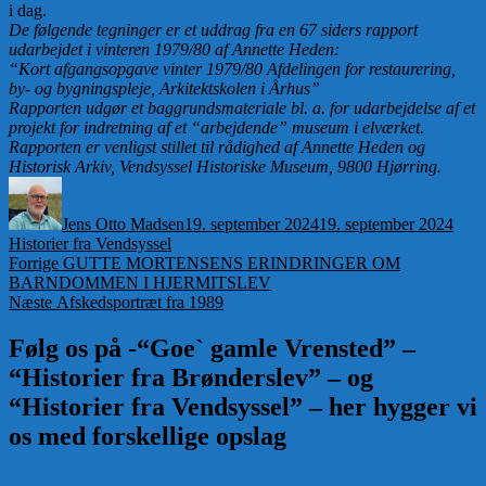
i dag.
De følgende tegninger er et uddrag fra en 67 siders rapport
udarbejdet i vinteren 1979/80 af Annette Heden:
“Kort afgangsopgave vinter 1979/80 Afdelingen for restaurering,
by- og bygningspleje, Arkitektskolen i Århus”
Rapporten udgør et baggrundsmateriale bl. a. for udarbejdelse af et
projekt for indretning af et “arbejdende” museum i elværket.
Rapporten er venligst stillet til rådighed af Annette Heden og
Historisk Arkiv, Vendsyssel Historiske Museum, 9800 Hjørring.
Forfatter
Udgivet
Kate
Jens Otto Madsen
19. september 2024
19. september 2024
Historier fra Vendsyssel
Indlægsnavigation
Forrige
Forrige
GUTTE MORTENSENS ERINDRINGER OM
indlæg:
BARNDOMMEN I HJERMITSLEV
Næste
Næste
Afskedsportræt fra 1989
indlæg:
Følg os på -“Goe` gamle Vrensted” –
“Historier fra Brønderslev” – og
“Historier fra Vendsyssel” – her hygger vi
os med forskellige opslag