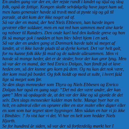
En anden gang var der en, der rejste rundt i landet og stjal og slog
folk, også de fattige. Kongen skulle selvfølgelig have jaget ham ud,
men hans generaler havde så travlt med at pynte sig og gå til
parade, at det kom der ikke noget ud af.
Så var der en mand, der hed Niels Ebbesen, han havde ingen
geværer eller soldater, men en nat red han sammen med sine karle
og naboer til Randers. Den onde karl hed den kullede greve og han
fik så mange gok i nødden at han blev båret hjem i en sæk.
Så var der en anden gang at Danmark havde tabt så meget af
landet, at vi ikke havde plads til at dyrke kornet. Det var helt galt,
for nu kunne folk ikke få mad og de sultede allesammen. Men vi
havde så mange heder, det er de steder, hvor der kun gror lyng. Men
så var der en mand, der hed Enrico Dalgas, han fandt på at lave
heden om, så der kunne gro korn på dem. Og nu kan det nok være,
der kom mad på bordet. Og folk holdt op med at sulte, i hvert fald
lige så meget som før.
Se den slags mennesker som Thyra og Niels Ebbesen og Enrico
Dalgas har også en gang sagt: “Det må der være andre, der kan
gøre” Men så opdagede de, at det var der ikke og så gjorde de det
selv. Den slags mennesker kalder man helte. Mange byer har en
helt, en admiral eller en oprører eller en stor maler eller digter eller
en som som har tegnet store bygninger. Men sådan en har vi jo ikke
i Bindslev. ? Jo vist har vi det. Vi har en helt som hedder Niels
Hjorth.
Se for hundred år siden, så var der så forfærdelig mørkt her I