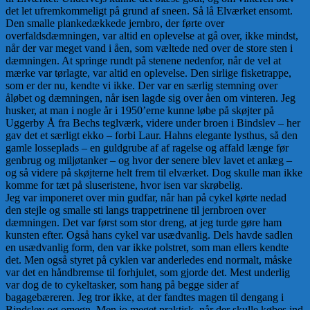
det let ufremkommeligt på grund af sneen. Så lå Elværket ensomt.
Den smalle plankedækkede jernbro, der førte over
overfaldsdæmningen, var altid en oplevelse at gå over, ikke mindst,
når der var meget vand i åen, som væltede ned over de store sten i
dæmningen. At springe rundt på stenene nedenfor, når de vel at
mærke var tørlagte, var altid en oplevelse. Den sirlige fisketrappe,
som er der nu, kendte vi ikke. Der var en særlig stemning over
åløbet og dæmningen, når isen lagde sig over åen om vinteren. Jeg
husker, at man i nogle år i 1950’erne kunne løbe på skøjter på
Uggerby Å fra Bechs teglværk, videre under broen i Bindslev – her
gav det et særligt ekko – forbi Laur. Hahns elegante lysthus, så den
gamle losseplads – en guldgrube af af ragelse og affald længe før
genbrug og miljøtanker – og hvor der senere blev lavet et anlæg –
og så videre på skøjterne helt frem til elværket. Dog skulle man ikke
komme for tæt på sluseristene, hvor isen var skrøbelig.
Jeg var imponeret over min gudfar, når han på cykel kørte nedad
den stejle og smalle sti langs trappetrinene til jernbroen over
dæmningen. Det var først som stor dreng, at jeg turde gøre ham
kunsten efter. Også hans cykel var usædvanlig. Dels havde sadlen
en usædvanlig form, den var ikke polstret, som man ellers kendte
det. Men også styret på cyklen var anderledes end normalt, måske
var det en håndbremse til forhjulet, som gjorde det. Mest underlig
var dog de to cykeltasker, som hang på begge sider af
bagagebæreren. Jeg tror ikke, at der fandtes magen til dengang i
Bindslev og omegn. Men jo meget praktisk, når der skulle købes ind