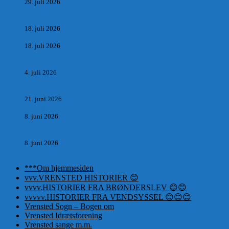
29. juli 2026
DEN UTROLIGE HISTORIE OM SÆBYNITTEN, CARL
BAUDER.
18. juli 2026
Vrensted Kirke, Sct. Thøgersvej, Vrensted 9480 Løkken
18. juli 2026
Dagbog fra en rejse på vestkysten af Vendsyssel og Thy
1865. m.m.
4. juli 2026
Marvtræet under Vestenvinden – Rejsen fra Vordingborg til
Nørre Saltum
21. juni 2026
De taknemmeliges sprog
8. juni 2026
DA LAURIDS GIK I SINDAL KIRKE IFØRT DAMETØJ
I 1718.
8. juni 2026
***Om hjemmesiden
vvv.VRENSTED HISTORIER 😊
vvvv.HISTORIER FRA BRØNDERSLEV 😊😊
vvvvv.HISTORIER FRA VENDSYSSEL 😊😊😊
Vrensted Sogn – Bogen om
Vrensted Idrætsforening
Vrensted sange m.m.