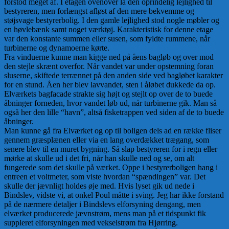
forstod meget af. I etagen ovenover lå den oprindelig lejlighed til
bestyreren, men forlængst afløst af den mere bekvemme og
støjsvage bestyrerbolig. I den gamle lejlighed stod nogle møbler og
en høvlebænk samt noget værktøj. Karakteristisk for denne etage
var den konstante summen eller susen, som fyldte rummene, når
turbinerne og dynamoerne kørte.
Fra vinduerne kunne man kigge ned på åens bagløb og over mod
den stejle skrænt overfor. Når vandet var under opstemning foran
sluserne, skiftede terrænnet på den anden side ved bagløbet karakter
for en stund. Åen her blev lavvandet, sten i åløbet dukkede da op.
Elværkets bagfacade strakte sig højt og stejlt op over de to buede
åbninger forneden, hvor vandet løb ud, når turbinerne gik. Man så
også her den lille “havn”, altså fisketrappen ved siden af de to buede
åbninger.
Man kunne gå fra Elværket og op til boligen dels ad en række fliser
gennem græsplænen eller via en lang overdækket trægang, som
senere blev til en muret bygning. Så slap bestyreren for i regn eller
mørke at skulle ud i det fri, når han skulle ned og se, om alt
fungerede som det skulle på værket. Oppe i bestyrerboligen hang i
entreen et voltmeter, som viste hvordan “spændingen” var. Det
skulle der jævnligt holdes øje med. Hvis lyset gik ud nede i
Bindslev, vidste vi, at onkel Poul måtte i sving. Jeg har ikke forstand
på de nærmere detaljer i Bindslevs elforsyning dengang, men
elværket producerede jævnstrøm, mens man på et tidspunkt fik
suppleret elforsyningen med vekselstrøm fra Hjørring.