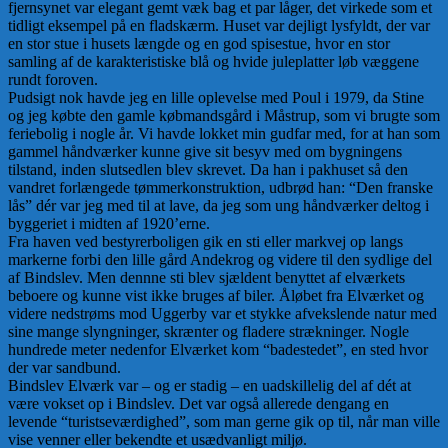
fjernsynet var elegant gemt væk bag et par låger, det virkede som et
tidligt eksempel på en fladskærm. Huset var dejligt lysfyldt, der var
en stor stue i husets længde og en god spisestue, hvor en stor
samling af de karakteristiske blå og hvide juleplatter løb væggene
rundt foroven.
Pudsigt nok havde jeg en lille oplevelse med Poul i 1979, da Stine
og jeg købte den gamle købmandsgård i Måstrup, som vi brugte som
feriebolig i nogle år. Vi havde lokket min gudfar med, for at han som
gammel håndværker kunne give sit besyv med om bygningens
tilstand, inden slutsedlen blev skrevet. Da han i pakhuset så den
vandret forlængede tømmerkonstruktion, udbrød han: “Den franske
lås” dér var jeg med til at lave, da jeg som ung håndværker deltog i
byggeriet i midten af 1920’erne.
Fra haven ved bestyrerboligen gik en sti eller markvej op langs
markerne forbi den lille gård Andekrog og videre til den sydlige del
af Bindslev. Men dennne sti blev sjældent benyttet af elværkets
beboere og kunne vist ikke bruges af biler. Åløbet fra Elværket og
videre nedstrøms mod Uggerby var et stykke afvekslende natur med
sine mange slyngninger, skrænter og fladere strækninger. Nogle
hundrede meter nedenfor Elværket kom “badestedet”, en sted hvor
der var sandbund.
Bindslev Elværk var – og er stadig – en uadskillelig del af dét at
være vokset op i Bindslev. Det var også allerede dengang en
levende “turistseværdighed”, som man gerne gik op til, når man ville
vise venner eller bekendte et usædvanligt miljø.