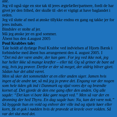
alle.
Jeg vil også sige en stor tak til jeres ægtefæller/partnere, fordi de har
givet jer den frihed, der skulle til -det er vigtigt at have baglandet i
orden.
Jeg vil slutte af med at ønske tillykke endnu en gang og takke jer for
jeres indsats.
Bindslev er stolte af jer.
Må jeg ønske jer en god sommer.
Åbent hus den 4.august 2005
Poul Krabbes tale:
Tale holdt af dyrlæge Poul Krabbe ved indvielsen af Hjorts Bænk i
forbindelse med åbent hus arrangement den 4. august 2005. I
“Det må der være andre, der kan gøre. For jeg ved ikke nok, jeg
har heller ikke så mange kræfter – eller tid. Og så griner de bare ad
mig, hvis jeg prøver. Derfor er der så meget, der aldrig bliver gjort.
Sådan har det altid været.
Men så sker det sommetider at en eller anden siger. Jamen hvis
ingen af de andre tør, så må jeg jo prøve det. Engang var der nogen
som hele tiden gik ind i Danmark og stjal vores dyr og brændte
kornet af. Det gjorde de den ene gang efter den anden. Og alle
sagde: “Det kan vi bare ikke gøre noget ved.” Men så var der en
dronning der hed Thyra. En dag sagde hun: Nu, kan det være nok.”
Så byggede hun en vold og enhver der ville ind og stjæle køer eller
korn, fik et gok i nødden hvis de prøvede at kravle over volden. Så
var det slut med det.