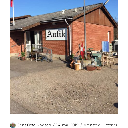
Forfatter
Udgivet
Kategorier
Jens Otto Madsen
14. maj 2019
Vrensted Historier