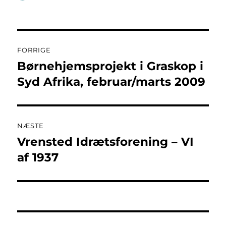
Indlægsnavigation
FORRIGE
Børnehjemsprojekt i Graskop i
Forrige
indlæg:
Syd Afrika, februar/marts 2009
NÆSTE
Vrensted Idrætsforening – VI
Næste
indlæg:
af 1937