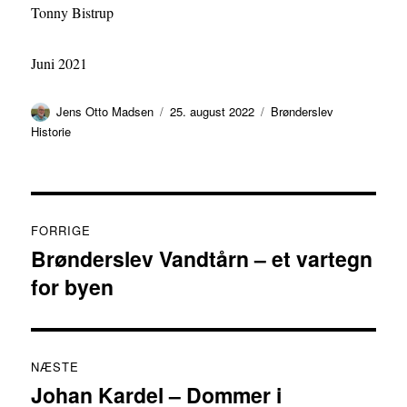
Tonny Bistrup
Juni 2021
Forfatter
Udgivet
Kategorier
Jens Otto Madsen
25. august 2022
Brønderslev
Historie
Indlægsnavigation
FORRIGE
Brønderslev Vandtårn – et vartegn
Forrige
for byen
indlæg:
NÆSTE
Johan Kardel – Dommer i
Næste