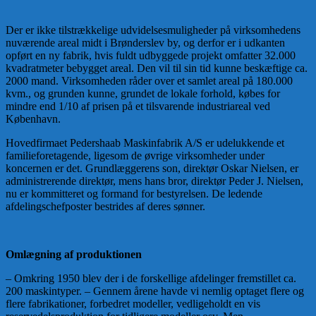
Der er ikke tilstrækkelige udvidelsesmuligheder på virksomhedens
nuværende areal midt i Brønderslev by, og derfor er i udkanten
opført en ny fabrik, hvis fuldt udbyggede projekt omfatter 32.000
kvadratmeter bebygget areal. Den vil til sin tid kunne beskæftige ca.
2000 mand. Virksomheden råder over et samlet areal på 180.000
kvm., og grunden kunne, grundet de lokale forhold, købes for
mindre end 1/10 af prisen på et tilsvarende industriareal ved
København.
Hovedfirmaet Pedershaab Maskinfabrik A/S er udelukkende et
familieforetagende, ligesom de øvrige virksomheder under
koncernen er det. Grundlæggerens son, direktør Oskar Nielsen, er
administrerende direktør, mens hans bror, direktør Peder J. Nielsen,
nu er kommitteret og formand for bestyrelsen. De ledende
afdelingschefposter bestrides af deres sønner.
Omlægning af produktionen
– Omkring 1950 blev der i de forskellige afdelinger fremstillet ca.
200 maskintyper. – Gennem årene havde vi nemlig optaget flere og
flere fabrikationer, forbedret modeller, vedligeholdt en vis