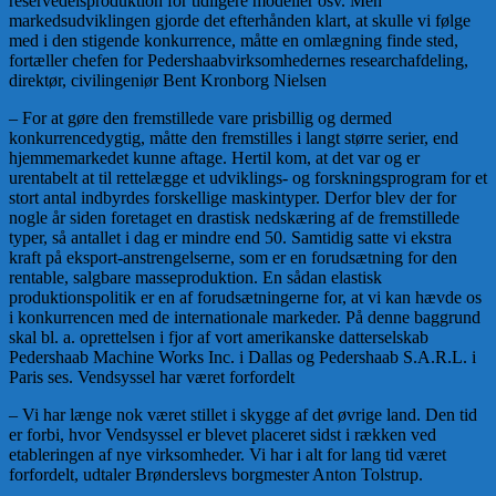
reservedelsproduktion for tidligere modeller osv. Men
markedsudviklingen gjorde det efterhånden klart, at skulle vi følge
med i den stigende konkurrence, måtte en omlægning finde sted,
fortæller chefen for Pedershaabvirksomhedernes researchafdeling,
direktør, civilingeniør Bent Kronborg Nielsen
– For at gøre den fremstillede vare prisbillig og dermed
konkurrencedygtig, måtte den fremstilles i langt større serier, end
hjemmemarkedet kunne aftage. Hertil kom, at det var og er
urentabelt at til rettelægge et udviklings- og forskningsprogram for et
stort antal indbyrdes forskellige maskintyper. Derfor blev der for
nogle år siden foretaget en drastisk nedskæring af de fremstillede
typer, så antallet i dag er mindre end 50. Samtidig satte vi ekstra
kraft på eksport-anstrengelserne, som er en forudsætning for den
rentable, salgbare masseproduktion. En sådan elastisk
produktionspolitik er en af forudsætningerne for, at vi kan hævde os
i konkurrencen med de internationale markeder. På denne baggrund
skal bl. a. oprettelsen i fjor af vort amerikanske datterselskab
Pedershaab Machine Works Inc. i Dallas og Pedershaab S.A.R.L. i
Paris ses. Vendsyssel har været forfordelt
– Vi har længe nok været stillet i skygge af det øvrige land. Den tid
er forbi, hvor Vendsyssel er blevet placeret sidst i rækken ved
etableringen af nye virksomheder. Vi har i alt for lang tid været
forfordelt, udtaler Brønderslevs borgmester Anton Tolstrup.