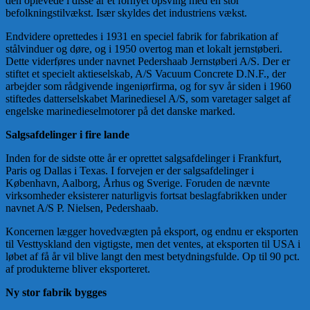
den oplevede i disse år et fornyet opsving med en stor
befolkningstilvækst. Især skyldes det industriens vækst.
Endvidere oprettedes i 1931 en speciel fabrik for fabrikation af
stålvinduer og døre, og i 1950 overtog man et lokalt jernstøberi.
Dette viderføres under navnet Pedershaab Jernstøberi A/S. Der er
stiftet et specielt aktieselskab, A/S Vacuum Concrete D.N.F., der
arbejder som rådgivende ingeniørfirma, og for syv år siden i 1960
stiftedes datterselskabet Marinediesel A/S, som varetager salget af
engelske marinedieselmotorer på det danske marked.
Salgsafdelinger i fire lande
Inden for de sidste otte år er oprettet salgsafdelinger i Frankfurt,
Paris og Dallas i Texas. I forvejen er der salgsafdelinger i
København, Aalborg, Århus og Sverige. Foruden de nævnte
virksomheder eksisterer naturligvis fortsat beslagfabrikken under
navnet A/S P. Nielsen, Pedershaab.
Koncernen lægger hovedvægten på eksport, og endnu er eksporten
til Vesttyskland den vigtigste, men det ventes, at eksporten til USA i
løbet af få år vil blive langt den mest betydningsfulde. Op til 90 pct.
af produkterne bliver eksporteret.
Ny stor fabrik bygges