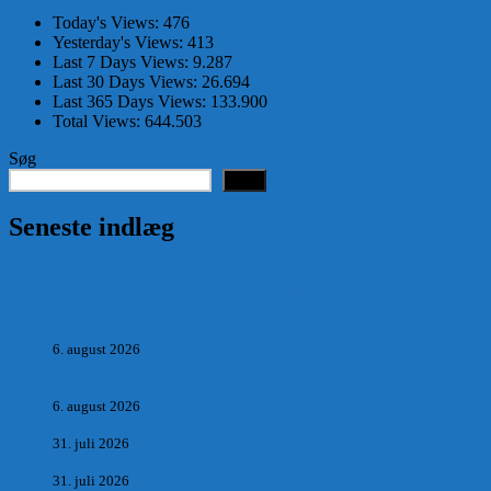
Today's Views:
476
Yesterday's Views:
413
Last 7 Days Views:
9.287
Last 30 Days Views:
26.694
Last 365 Days Views:
133.900
Total Views:
644.503
Søg
Søg
Seneste indlæg
Hvad postmester, sognerådsformand, lokal tillidsmand i
Saltum Bank og frihedskæmper, Oluf Jensen, Saltum har
fortalt:
6. august 2026
POSTMESTEREN, SOGNERÅDSFORMANDEN OG
BANKMANDEN OLUF JENSEN fra Saltum –
6. august 2026
Antik og Moderne, Ny antikvitetsforretning til Vrensted
31. juli 2026
Manden med museet, der aldrig har åbent.
31. juli 2026