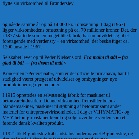
flytte sin virksomhed til Brønderslev
og nåede samme år op på 14.000 kr. i omsætning. I dag (1967)
ligger virksomhedens omsætning på ca. 70 millioner kroner. Det, der
i 1877 startede som en meget lille fabrik, har nu udviklet sig til et
foretagende med verdensry – en virksomhed, der beskæftiger ca.
1200 ansatte i 1967.
Selskabet lever op til Peder Nielsens ord:
Fra malm til stål – fra
glød til bål — fra drøm til mål.<
Koncernen >Pedershaab«, som er det officielle firmanavn, har til
stadighed været præget af udvidelser og ombygninger, nye
produktioner og nye metoder.
I 1915 oprettedes en selvstændig fabrik for maskiner til
betonvareindustrien. Denne virksomhed fremstiller beton-
blandemaskiner, maskiner til støbning af betonrør samt andet
materiel for entreprenørvirksomheder. I dag er VIHYMATIC- og
VHY-betonrørmaskiner kendt og solgt over hele verden som et
førende dansk kvalitetsprodukt.
I 1921 fik Brønderslev købstadstatus under navnet Brønderslev, og