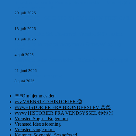
Skrædder Larsen fra Pandrup bliver skrædder i Paris og gifter
sig med mesters datter
29. juli 2026
DEN UTROLIGE HISTORIE OM SÆBYNITTEN, CARL
BAUDER.
18. juli 2026
Vrensted Kirke, Sct. Thøgersvej, Vrensted 9480 Løkken
18. juli 2026
Dagbog fra en rejse på vestkysten af Vendsyssel og Thy
1865. m.m.
4. juli 2026
Marvtræet under Vestenvinden – Rejsen fra Vordingborg til
Nørre Saltum
21. juni 2026
De taknemmeliges sprog
8. juni 2026
***Om hjemmesiden
vvv.VRENSTED HISTORIER 😊
vvvv.HISTORIER FRA BRØNDERSLEV 😊😊
vvvvv.HISTORIER FRA VENDSYSSEL 😊😊😊
Vrensted Sogn – Bogen om
Vrensted Idrætsforening
Vrensted sange m.m.
Kæmner, Sogneråd, Sognefoged