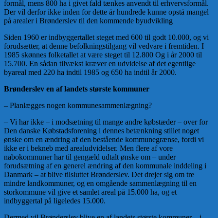
formål, mens 800 ha i givet fald tænkes anvendt til erhvervsformål.
Der vil derfor ikke inden for dette år hundrede kunne opstå mangel
på arealer i Brønderslev til den kommende byudvikling
Siden 1960 er indbyggertallet steget med 600 til godt 10.000, og vi
forudsætter, at denne befolkningstilgang vil vedvare i fremtiden. I
1985 skønnes folketallet at være steget til 12.800 Og i år 2000 til
15.700. En sådan tilvækst kræver en udvidelse af det egentlige
byareal med 220 ha indtil 1985 og 650 ha indtil år 2000.
Brønderslev en af landets største kommuner
– Planlægges nogen kommunesammenlægning?
– Vi har ikke – i modsætning til mange andre købstæder – over for
Den danske Købstadsforening i dennes betænkning stillet noget
ønske om en ændring af den bestående kommunegrænse, fordi vi
ikke er i bekneb med arealudvidelser. Men flere af vore
nabokommuner har til gengæld udtalt ønske om – under
forudsætning af en generel ændring af den kommunale inddeling i
Danmark – at blive tilsluttet Brønderslev. Det drejer sig om tre
mindre landkommuner, og en omgående sammenlægning til en
storkommune vil give et samlet areal på 15.000 ha, og et
indbyggertal på ligeledes 15.000.
Dermed vil Brønderslev blive en af landets største kommuner – i