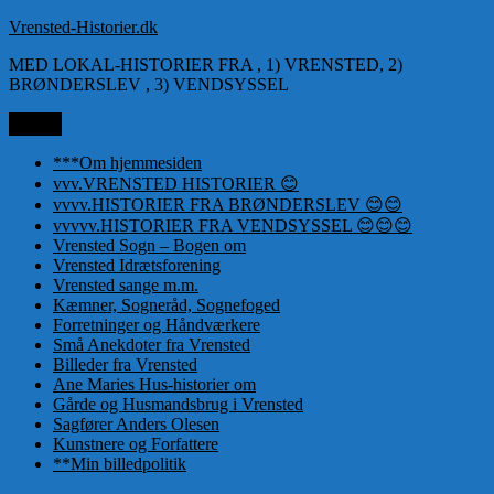
Videre
Vrensted-Historier.dk
til
MED LOKAL-HISTORIER FRA , 1) VRENSTED, 2)
indhold
BRØNDERSLEV , 3) VENDSYSSEL
Menu
***Om hjemmesiden
vvv.VRENSTED HISTORIER 😊
vvvv.HISTORIER FRA BRØNDERSLEV 😊😊
vvvvv.HISTORIER FRA VENDSYSSEL 😊😊😊
Vrensted Sogn – Bogen om
Vrensted Idrætsforening
Vrensted sange m.m.
Kæmner, Sogneråd, Sognefoged
Forretninger og Håndværkere
Små Anekdoter fra Vrensted
Billeder fra Vrensted
Ane Maries Hus-historier om
Gårde og Husmandsbrug i Vrensted
Sagfører Anders Olesen
Kunstnere og Forfattere
**Min billedpolitik