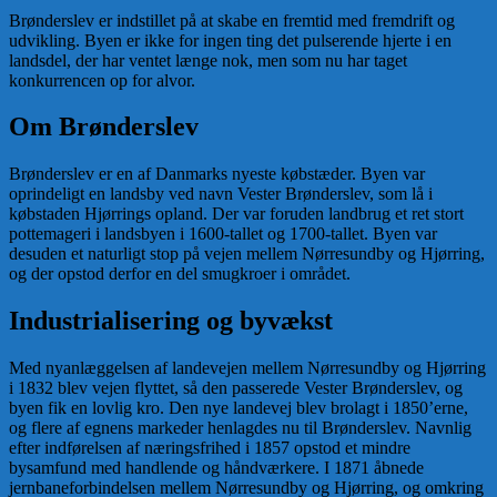
Brønderslev er indstillet på at skabe en fremtid med fremdrift og
udvikling. Byen er ikke for ingen ting det pulserende hjerte i en
landsdel, der har ventet længe nok, men som nu har taget
konkurrencen op for alvor.
Om Brønderslev
Brønderslev er en af Danmarks nyeste købstæder. Byen var
oprindeligt en landsby ved navn Vester Brønderslev, som lå i
købstaden Hjørrings opland. Der var foruden landbrug et ret stort
pottemageri i landsbyen i 1600-tallet og 1700-tallet. Byen var
desuden et naturligt stop på vejen mellem Nørresundby og Hjørring,
og der opstod derfor en del smugkroer i området.
Industrialisering og byvækst
Med nyanlæggelsen af landevejen mellem Nørresundby og Hjørring
i 1832 blev vejen flyttet, så den passerede Vester Brønderslev, og
byen fik en lovlig kro. Den nye landevej blev brolagt i 1850’erne,
og flere af egnens markeder henlagdes nu til Brønderslev. Navnlig
efter indførelsen af næringsfrihed i 1857 opstod et mindre
bysamfund med handlende og håndværkere. I 1871 åbnede
jernbaneforbindelsen mellem Nørresundby og Hjørring, og omkring