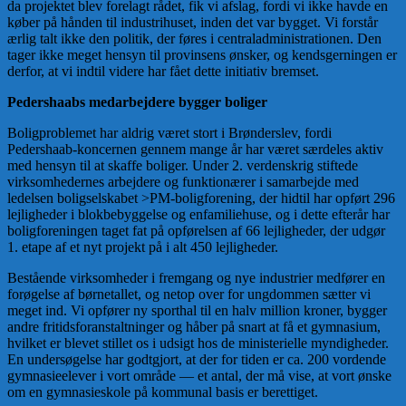
da projektet blev forelagt rådet, fik vi afslag, fordi vi ikke havde en
køber på hånden til industrihuset, inden det var bygget. Vi forstår
ærlig talt ikke den politik, der føres i centraladministrationen. Den
tager ikke meget hensyn til provinsens ønsker, og kendsgerningen er
derfor, at vi indtil videre har fået dette initiativ bremset.
Pedershaabs medarbejdere bygger boliger
Boligproblemet har aldrig været stort i Brønderslev, fordi
Pedershaab-koncernen gennem mange år har været særdeles aktiv
med hensyn til at skaffe boliger. Under 2. verdenskrig stiftede
virksomhedernes arbejdere og funktionærer i samarbejde med
ledelsen boligselskabet >PM-boligforening, der hidtil har opført 296
lejligheder i blokbebyggelse og enfamiliehuse, og i dette efterår har
boligforeningen taget fat på opførelsen af 66 lejligheder, der udgør
1. etape af et nyt projekt på i alt 450 lejligheder.
Bestående virksomheder i fremgang og nye industrier medfører en
forøgelse af børnetallet, og netop over for ungdommen sætter vi
meget ind. Vi opfører ny sporthal til en halv million kroner, bygger
andre fritidsforanstaltninger og håber på snart at få et gymnasium,
hvilket er blevet stillet os i udsigt hos de ministerielle myndigheder.
En undersøgelse har godtgjort, at der for tiden er ca. 200 vordende
gymnasieelever i vort område — et antal, der må vise, at vort ønske
om en gymnasieskole på kommunal basis er berettiget.