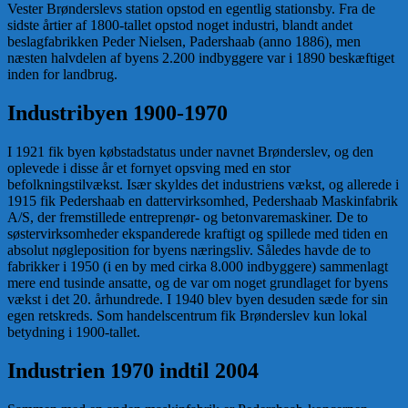
Vester Brønderslevs station opstod en egentlig stationsby. Fra de
sidste årtier af 1800-tallet opstod noget industri, blandt andet
beslagfabrikken Peder Nielsen, Padershaab (anno 1886), men
næsten halvdelen af byens 2.200 indbyggere var i 1890 beskæftiget
inden for landbrug.
Industribyen 1900-1970
I 1921 fik byen købstadstatus under navnet Brønderslev, og den
oplevede i disse år et fornyet opsving med en stor
befolkningstilvækst. Især skyldes det industriens vækst, og allerede i
1915 fik Pedershaab en dattervirksomhed, Pedershaab Maskinfabrik
A/S, der fremstillede entreprenør- og betonvaremaskiner. De to
søstervirksomheder ekspanderede kraftigt og spillede med tiden en
absolut nøgleposition for byens næringsliv. Således havde de to
fabrikker i 1950 (i en by med cirka 8.000 indbyggere) sammenlagt
mere end tusinde ansatte, og de var om noget grundlaget for byens
vækst i det 20. århundrede. I 1940 blev byen desuden sæde for sin
egen retskreds. Som handelscentrum fik Brønderslev kun lokal
betydning i 1900-tallet.
Industrien 1970 indtil 2004