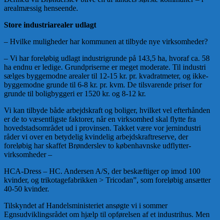
arealmæssig henseende.
Store industriarealer udlagt
– Hvilke muligheder har kommunen at tilbyde nye virksomheder?
– Vi har foreløbig udlagt industrigrunde på 143,5 ha, hvoraf ca. 58
ha endnu er ledige. Grundpriserne er meget moderate. Til industri
sælges byggemodne arealer til 12-15 kr. pr. kvadratmeter, og ikke-
byggemodne grunde til 6-8 kr. pr. kvm. De tilsvarende priser for
grunde til boligbyggeri er 1520 kr. og 8-12 kr.
Vi kan tilbyde både arbejdskraft og boliger, hvilket vel efterhånden
er de to væsentligste faktorer, når en virksomhed skal flytte fra
hovedstadsområdet ud i provinsen. Takket være vor jernindustri
råder vi over en betydelig kvindelig arbejdskraftreserve, der
foreløbig har skaffet Brønderslev to københavnske udflytter-
virksomheder –
HCA-Dress – HC. Andersen A/S, der beskæftiger op imod 100
kvinder, og trikotagefabrikken > Tricodan”, som foreløbig ansætter
40-50 kvinder.
Tilskyndet af Handelsministeriet ansøgte vi i sommer
Egnsudviklingsrådet om hjælp til opførelsen af et industrihus. Men