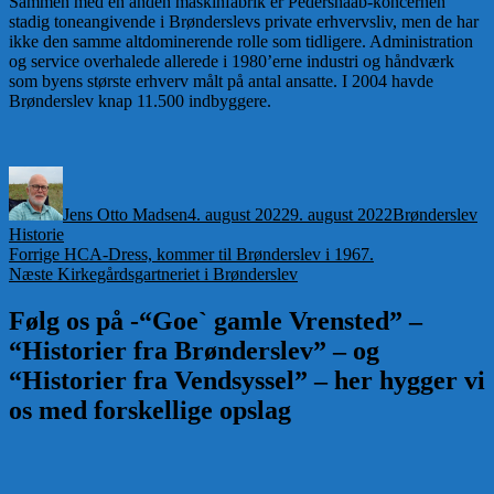
Sammen med en anden maskinfabrik er Pedershaab-koncernen
stadig toneangivende i Brønderslevs private erhvervsliv, men de har
ikke den samme altdominerende rolle som tidligere. Administration
og service overhalede allerede i 1980’erne industri og håndværk
som byens største erhverv målt på antal ansatte. I 2004 havde
Brønderslev knap 11.500 indbyggere.
Forfatter
Udgivet
Kategorier
Jens Otto Madsen
4. august 2022
9. august 2022
Brønderslev
Historie
Indlægsnavigation
Forrige
Forrige
HCA-Dress, kommer til Brønderslev i 1967.
Næste
indlæg:
Næste
Kirkegårdsgartneriet i Brønderslev
indlæg:
Følg os på -“Goe` gamle Vrensted” –
“Historier fra Brønderslev” – og
“Historier fra Vendsyssel” – her hygger vi
os med forskellige opslag