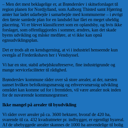
– Men det mest beklagelige er, at Brønderslev i skitseforslaget til
region planen for Nordjylland, som Aalborg Thisted samt Hjørring
amter har ladet udarbejde i samarbejde med kommunerne – i øvrigt
den første samlede plan for en landsdel har fået en meget uheldig
placering. Vi er blevet klassificeret som en oplandsby, og hvis ikke
forslaget, som offentliggjordes i sommer, ændres, kan det skade
byens udvikling og måske medføre, at vi ikke kan opnå
egnsudviklingsplan.
Det er trods alt en kendsgerning, at vi i industriel henseende kun
overgås af Frederikshavn her i Vendsyssel.
Vi har en stor, stabil arbejdskraftreserve, fine industrigrunde og
mange servicefaciliteter til rådighed.
Brønderslev kommune råder over så store arealer, at der, næsten
uanset hvilken befolkningsmæssig og erhvervsmæssig udvikling
området kan komme ud for i fremtiden, vil være arealer nok inden
for de nuværende kommunegrænser.
Ikke mangel på arealer til byudvikling
Vi råder over arealer på ca. 3600 hektarer, hvoraf de 420 ha,
svarende til ca. 432 kvadratmeter pr. indbygger, er egentligt byareal.
Af de ubebyggede arealer skannes de 1000 ha anvendelige til bolig