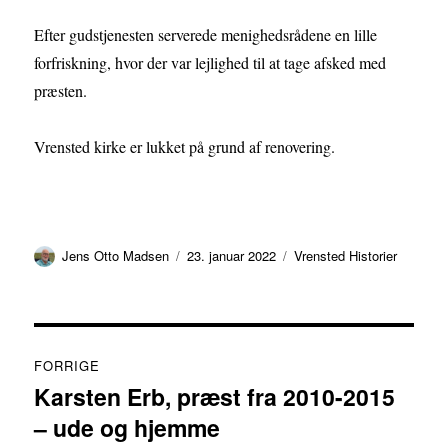
Efter gudstjenesten serverede menighedsrådene en lille
forfriskning, hvor der var lejlighed til at tage afsked med
præsten.
Vrensted kirke er lukket på grund af renovering.
Forfatter
Udgivet
Kategorier
Jens Otto Madsen
23. januar 2022
Vrensted Historier
Indlægsnavigation
FORRIGE
Karsten Erb, præst fra 2010-2015
Forrige
– ude og hjemme
indlæg: