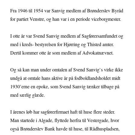
Fra 1946 til 1954 var Sanvig medlem af Brønderslev Byråd
for partiet Venstre, og han var i en periode viceborgmester.
I otte år var Svend Sanvig medlem af Sagførersamfundet og
med i kreds- bestyrelsen for Hjørring og Thisted amter.
Dertil kommer otte år som medlem af Advokatnævnet.
Og så kan man under omtalen af Svend Sanvig`s virke ikke
undgå at omtale hans aktive år på fodboldlandsholdet midt
1930’erne en epoke, som Svend Sanvig tænker tilbage på
med særlig glæde.
I årenes løb har sagførerfirmaet haft til huse flere steder.
Man startede i Algade, flyttede herfra til Vestergade, hvor
også Brønderslev Bank havde til huse, til Rådhuspladsen,