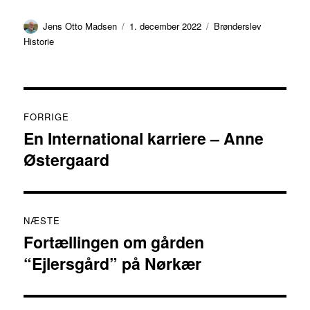
Forfatter
Udgivet
Kategorier
Jens Otto Madsen
1. december 2022
Brønderslev
Historie
Indlægsnavigation
FORRIGE
En International karriere – Anne
Forrige
Østergaard
indlæg:
NÆSTE
Fortællingen om gården
Næste
“Ejlersgård” på Nørkær
indlæg: