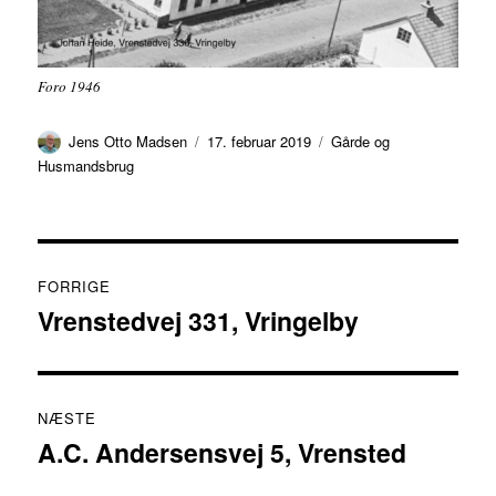
Foro 1946
Forfatter
Udgivet
Kategorier
Jens Otto Madsen
17. februar 2019
Gårde og
Husmandsbrug
Indlægsnavigation
FORRIGE
Vrenstedvej 331, Vringelby
Forrige
indlæg:
NÆSTE
A.C. Andersensvej 5, Vrensted
Næste
indlæg: