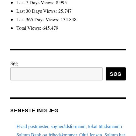
Last 7 Days Views:
8.995
Last 30 Days Views:
25.747
Last 365 Days Views:
134.848
Total Views:
645.479
Søg
SØG
SENESTE INDLÆG
Hvad postmester, sognerådsformand, lokal tillidsmand i
Saltum Bank og frihedskæmper, Oluf Jensen, Saltum har