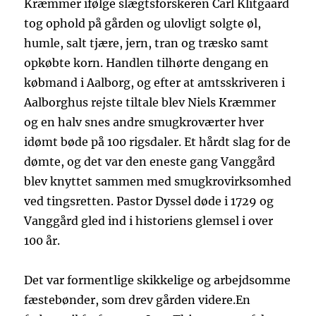
Kræmmer ifølge slægtsforskeren Carl Klitgaard
tog ophold på gården og ulovligt solgte øl,
humle, salt tjære, jern, tran og træsko samt
opkøbte korn. Handlen tilhørte dengang en
købmand i Aalborg, og efter at amtsskriveren i
Aalborghus rejste tiltale blev Niels Kræmmer
og en halv snes andre smugkroværter hver
idømt bøde på 100 rigsdaler. Et hårdt slag for de
dømte, og det var den eneste gang Vanggård
blev knyttet sammen med smugkrovirksomhed
ved tingsretten. Pastor Dyssel døde i 1729 og
Vanggård gled ind i historiens glemsel i over
100 år.
Det var formentlige skikkelige og arbejdsomme
fæstebønder, som drev gården videre.En