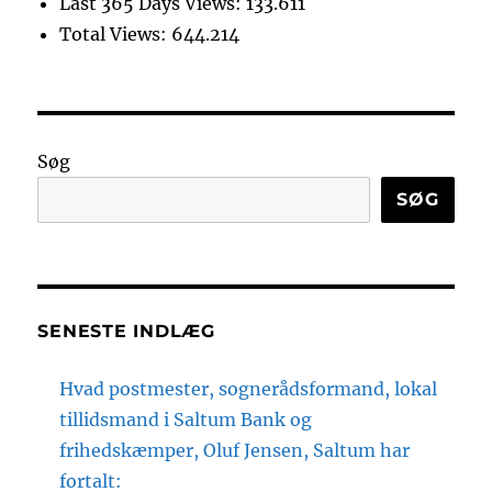
Last 365 Days Views:
133.611
Total Views:
644.214
Søg
SØG
SENESTE INDLÆG
Hvad postmester, sognerådsformand, lokal
tillidsmand i Saltum Bank og
frihedskæmper, Oluf Jensen, Saltum har
fortalt: