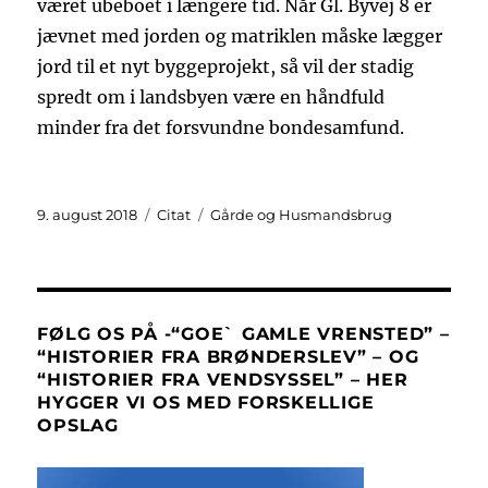
været ubeboet i længere tid. Når Gl. Byvej 8 er
jævnet med jorden og matriklen måske lægger
jord til et nyt byggeprojekt, så vil der stadig
spredt om i landsbyen være en håndfuld
minder fra det forsvundne bondesamfund.
Udgivet
Format
Kategorier
9. august 2018
Citat
Gårde og Husmandsbrug
FØLG OS PÅ -“GOE` GAMLE VRENSTED” –
“HISTORIER FRA BRØNDERSLEV” – OG
“HISTORIER FRA VENDSYSSEL” – HER
HYGGER VI OS MED FORSKELLIGE
OPSLAG