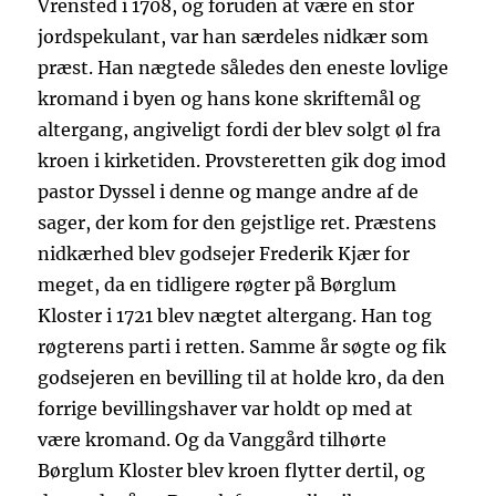
Vrensted i 1708, og foruden at være en stor
jordspekulant, var han særdeles nidkær som
præst. Han nægtede således den eneste lovlige
kromand i byen og hans kone skriftemål og
altergang, angiveligt fordi der blev solgt øl fra
kroen i kirketiden. Provsteretten gik dog imod
pastor Dyssel i denne og mange andre af de
sager, der kom for den gejstlige ret. Præstens
nidkærhed blev godsejer Frederik Kjær for
meget, da en tidligere røgter på Børglum
Kloster i 1721 blev nægtet altergang. Han tog
røgterens parti i retten. Samme år søgte og fik
godsejeren en bevilling til at holde kro, da den
forrige bevillingshaver var holdt op med at
være kromand. Og da Vanggård tilhørte
Børglum Kloster blev kroen flytter dertil, og