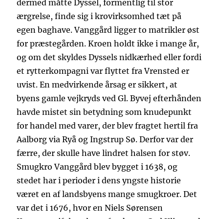
dermed måtte Dyssel, formentlig til stor
ærgrelse, finde sig i krovirksomhed tæt på
egen baghave. Vanggård ligger to matrikler øst
for præstegården. Kroen holdt ikke i mange år,
og om det skyldes Dyssels nidkærhed eller fordi
et rytterkompagni var flyttet fra Vrensted er
uvist. En medvirkende årsag er sikkert, at
byens gamle vejkryds ved Gl. Byvej efterhånden
havde mistet sin betydning som knudepunkt
for handel med varer, der blev fragtet hertil fra
Aalborg via Ryå og Ingstrup Sø. Derfor var der
færre, der skulle have lindret halsen for støv.
Smugkro Vanggård blev bygget i 1638, og
stedet har i perioder i dens yngste historie
været en af landsbyens mange smugkroer. Det
var det i 1676, hvor en Niels Sørensen