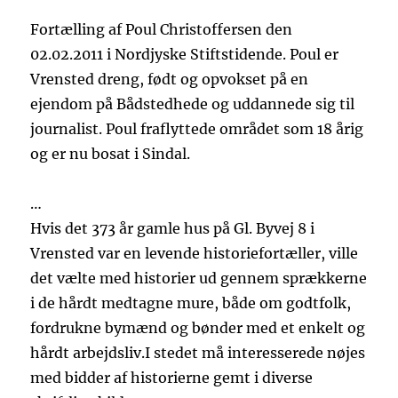
Fortælling af Poul Christoffersen den
02.02.2011 i Nordjyske Stiftstidende. Poul er
Vrensted dreng, født og opvokset på en
ejendom på Bådstedhede og uddannede sig til
journalist. Poul fraflyttede området som 18 årig
og er nu bosat i Sindal.
…
Hvis det 373 år gamle hus på Gl. Byvej 8 i
Vrensted var en levende historiefortæller, ville
det vælte med historier ud gennem sprækkerne
i de hårdt medtagne mure, både om godtfolk,
fordrukne bymænd og bønder med et enkelt og
hårdt arbejdsliv.I stedet må interesserede nøjes
med bidder af historierne gemt i diverse