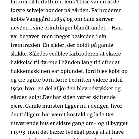
farbror til forfatteren Jens Thise var en af de
første selvejerbønder på gården. Farbroderen
købte Vanggård i 1854 og om ham skriver
nevøen i sine erindringer blandt andet:- Han
var begavet, men meget beskeden i sin
fremtræden. En slider, der holdt på gamle
skikke. Således vedblev farbroderen at skære
hakkelse til dyrene i hånden lang tid efter at
hakkemaskinen var opfundet. Jord blev købt op
og tre ugifte børn førte bedriften videre indtil
1930, hvor en del af jorden blev udstykket og
gården solgt.Der har siden været skiftende
ejere. Gamle mursten ligger nu i dynger, hvor
der tidligere har været kostald og lade.Det
nuværende hus er sidste gang om- og tilbygget
i 1993, men det bærer tydeligt præg af at have