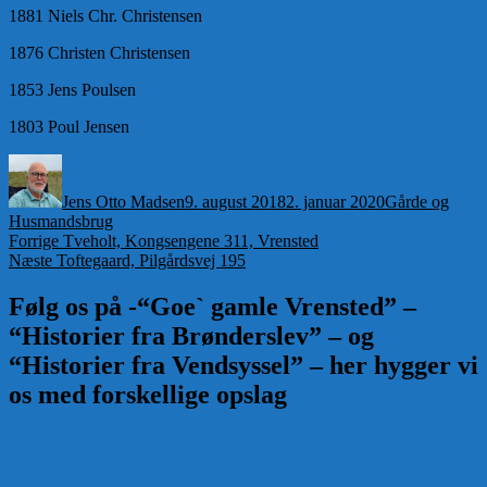
1881 Niels Chr. Christensen
1876 Christen Christensen
1853 Jens Poulsen
1803 Poul Jensen
Forfatter
Udgivet
Kategorier
Jens Otto Madsen
9. august 2018
2. januar 2020
Gårde og
Husmandsbrug
Indlægsnavigation
Forrige
Forrige
Tveholt, Kongsengene 311, Vrensted
Næste
indlæg:
Næste
Toftegaard, Pilgårdsvej 195
indlæg:
Følg os på -“Goe` gamle Vrensted” –
“Historier fra Brønderslev” – og
“Historier fra Vendsyssel” – her hygger vi
os med forskellige opslag