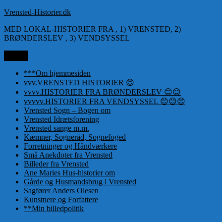
Videre
Vrensted-Historier.dk
til
MED LOKAL-HISTORIER FRA , 1) VRENSTED, 2)
indhold
BRØNDERSLEV , 3) VENDSYSSEL
Menu
***Om hjemmesiden
vvv.VRENSTED HISTORIER 😊
vvvv.HISTORIER FRA BRØNDERSLEV 😊😊
vvvvv.HISTORIER FRA VENDSYSSEL 😊😊😊
Vrensted Sogn – Bogen om
Vrensted Idrætsforening
Vrensted sange m.m.
Kæmner, Sogneråd, Sognefoged
Forretninger og Håndværkere
Små Anekdoter fra Vrensted
Billeder fra Vrensted
Ane Maries Hus-historier om
Gårde og Husmandsbrug i Vrensted
Sagfører Anders Olesen
Kunstnere og Forfattere
**Min billedpolitik