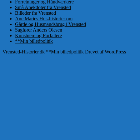
Forretninger og Håndværkere
Små Anekdoter fra Vrensted
Billeder fra Vrensted
Ane Maries Hus-historier om
Gårde og Husmandsbrug i Vrensted
Sagfører Anders Olesen
Kunstnere og Forfattere
**Min billedpolitik
Vrensted-Historier.dk
**Min billedpolitik
Drevet af WordPress