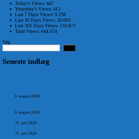
Today's Views:
447
Yesterday's Views:
413
Last 7 Days Views:
9.258
Last 30 Days Views:
26.665
Last 365 Days Views:
133.871
Total Views:
644.474
Søg
Søg
Seneste indlæg
Hvad postmester, sognerådsformand, lokal tillidsmand i
Saltum Bank og frihedskæmper, Oluf Jensen, Saltum har
fortalt:
6. august 2026
POSTMESTEREN, SOGNERÅDSFORMANDEN OG
BANKMANDEN OLUF JENSEN fra Saltum –
6. august 2026
Antik og Moderne, Ny antikvitetsforretning til Vrensted
31. juli 2026
Manden med museet, der aldrig har åbent.
31. juli 2026
Skrædder Larsen fra Pandrup bliver skrædder i Paris og gifter