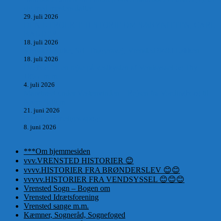
sig med mesters datter
29. juli 2026
DEN UTROLIGE HISTORIE OM SÆBYNITTEN, CARL
BAUDER.
18. juli 2026
Vrensted Kirke, Sct. Thøgersvej, Vrensted 9480 Løkken
18. juli 2026
Dagbog fra en rejse på vestkysten af Vendsyssel og Thy
1865. m.m.
4. juli 2026
Marvtræet under Vestenvinden – Rejsen fra Vordingborg til
Nørre Saltum
21. juni 2026
De taknemmeliges sprog
8. juni 2026
***Om hjemmesiden
vvv.VRENSTED HISTORIER 😊
vvvv.HISTORIER FRA BRØNDERSLEV 😊😊
vvvvv.HISTORIER FRA VENDSYSSEL 😊😊😊
Vrensted Sogn – Bogen om
Vrensted Idrætsforening
Vrensted sange m.m.
Kæmner, Sogneråd, Sognefoged