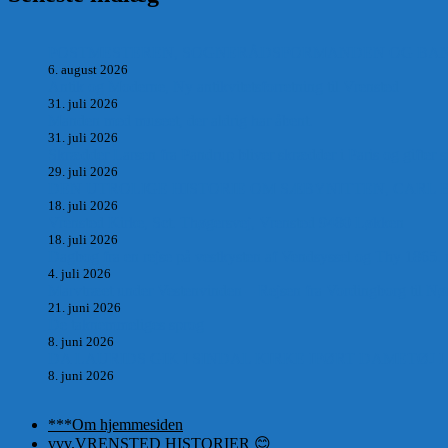
POSTMESTEREN, SOGNERÅDSFORMANDEN OG BANKM
6. august 2026
Antik og Moderne, Ny antikvitetsforretning til Vrensted
31. juli 2026
Manden med museet, der aldrig har åbent.
31. juli 2026
Skrædder Larsen fra Pandrup bliver skrædder i Paris og gifter s
29. juli 2026
DEN UTROLIGE HISTORIE OM SÆBYNITTEN, CARL 
18. juli 2026
Vrensted Kirke, Sct. Thøgersvej, Vrensted 9480 Løkken
18. juli 2026
Dagbog fra en rejse på vestkysten af Vendsyssel og Thy 1865.
4. juli 2026
Marvtræet under Vestenvinden – Rejsen fra Vordingborg til Nø
21. juni 2026
De taknemmeliges sprog
8. juni 2026
DA LAURIDS GIK I SINDAL KIRKE IFØRT DAMETØJ I 
8. juni 2026
***Om hjemmesiden
vvv.VRENSTED HISTORIER 😊