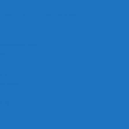
ANDEN OLUF JENSEN fra Saltum –
ig med mesters datter
BAUDER.
 m.m.
rre Saltum
1718.