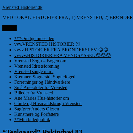
Videre
Vrensted-Historier.dk
til
MED LOKAL-HISTORIER FRA , 1) VRENSTED, 2) BRØNDER
indhold
Menu
***Om hjemmesiden
vvv.VRENSTED HISTORIER 😊
vvvv.HISTORIER FRA BRØNDERSLEV 😊😊
vvvvv.HISTORIER FRA VENDSYSSEL 😊😊😊
Vrensted Sogn – Bogen om
Vrensted Idrætsforening
Vrensted sange m.m.
Kæmner, Sogneråd, Sognefoged
Forretninger og Håndværkere
Små Anekdoter fra Vrensted
Billeder fra Vrensted
Ane Maries Hus-historier om
Gårde og Husmandsbrug i Vrensted
Sagfører Anders Olesen
Kunstnere og Forfattere
**Min billedpolitik
“Teglgaard” Rykindvej 83