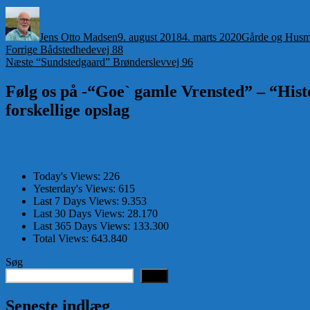
Forfatter
Udgivet
Kategorier
Jens Otto Madsen
9. august 2018
4. marts 2020
Gårde og Husm
Indlægsnavigation
Forrige
Forrige
Bådstedhedevej 88
Næste
indlæg:
Næste
“Sundstedgaard” Brønderslevvej 96
indlæg:
Følg os på -“Goe` gamle Vrensted” – “Histo
forskellige opslag
Today's Views:
226
Yesterday's Views:
615
Last 7 Days Views:
9.353
Last 30 Days Views:
28.170
Last 365 Days Views:
133.300
Total Views:
643.840
Søg
Søg
Seneste indlæg