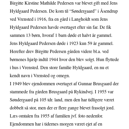
Birgitte Kirstine Mathilde Pedersen var blevet gift med Jens
Hyldgaard Pedersen. De kom til “Søndergaard” i Åsendrup
ved Vrensted i 1916, fra en gård i Langholdt som Jens
Hyldgaard Pedersen havde overtaget efter
sin far. De fik
sammen 13 børn, hvoraf 1 barn døde et halvt år gammel.
Jens Hyldgaard Pedersen døde i 1923 kun 59 år gammel.
Herefter drev Birgitte Pedersen gården videre bl.a. ved
børnenes hjælp indtil 1944 hvor den blev solgt. Hun flyttede
i hus i Vrensted. Den store familie Hyldgaard, en nu et
kendt navn i Vrensted og omegn.
I 1949 blev ejendommen overtaget af Gunnar Brusgaard der
stammede fra gården Brusgaard på Rykindvej. I 1955 var
Søndergaard på 105 tdr. land, men den har tidligere været
dobbelt så stor, men der er flere gange blevet frasolgt jord.
Læs omtalen fra 1955 af familien jvf. foto nedenfor.
Ejendommen har i tidernes morgen været ejet af en