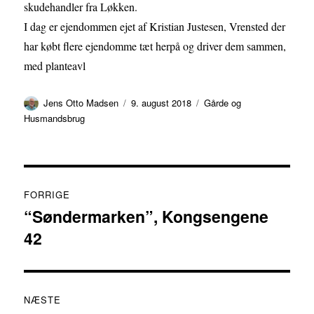
skudehandler fra Løkken.
I dag er ejendommen ejet af Kristian Justesen, Vrensted der
har købt flere ejendomme tæt herpå og driver dem sammen,
med planteavl
Forfatter
Udgivet
Kategorier
Jens Otto Madsen
9. august 2018
Gårde og
Husmandsbrug
Indlægsnavigation
FORRIGE
“Søndermarken”, Kongsengene
Forrige
42
indlæg:
NÆSTE