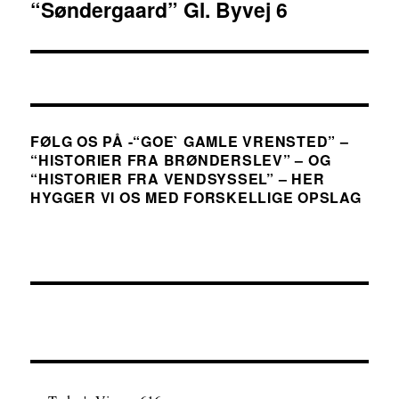
“Søndergaard” Gl. Byvej 6
Næste
indlæg:
FØLG OS PÅ -“GOE` GAMLE VRENSTED” –
“HISTORIER FRA BRØNDERSLEV” – OG
“HISTORIER FRA VENDSYSSEL” – HER
HYGGER VI OS MED FORSKELLIGE OPSLAG