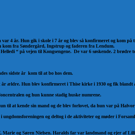
n var 4 år. Hun gik i skole i 7 år og blev så konfirmeret og kom på 
n kom fra Søndergård, Ingstrup og faderen fra Lendum.
 Helledi “
på vejen til Kongsengene. De var 6 søskende. 2 brødre to
des sidste år kom til at bo hos dem.
t år ældre.
Hun blev konfirmeret i Thise kirke i 1930 og fik blandt 
lefoncentralen og hun kunne stadig huske numrene.
hun
til at kende sin mand og de blev forlovet, da hun var på Halv
 i ungdomsforeningen og deltog i de aktiviteter og møder i Forsamli
f, Marie og Søren Nielsen. Haralds far var landmand og ejer af Li