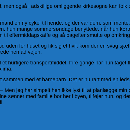
ed, men også i adskillige omliggende kirkesogne kan folk 
s mand en ny cykel til hende, og der var dem, som mente, 
så den, hun mange sommersøndage benyttede, når hun kørt
n til eftermiddagskaffe og så bagefter smutte op omkrin
 uden for huset og fik sig et hvil, kom der en svag sjæl 
træde hen ad vejen.
t hurtigere transportmiddel. Fire gange har hun taget fly
klima.
råret sammen med et barnebarn. Det er nu rart med en leds
Men jeg har simpelt hen ikke lyst til at planlægge min pen
ne sønner med familie bor her i byen, tilføjer hun, og de
l.