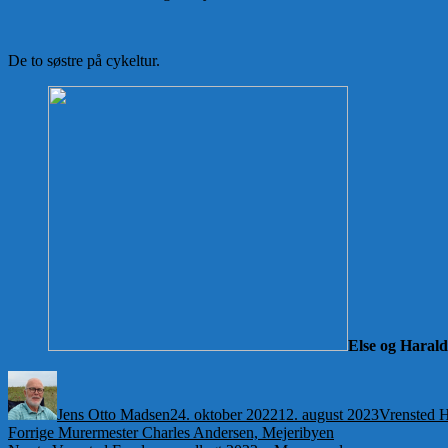
De to søstre på cykeltur.
Else og Harald
Forfatter
Udgivet
Kategorier
Jens Otto Madsen
24. oktober 2022
12. august 2023
Vrensted H
Indlægsnavigation
Forrige
Forrige
Murermester Charles Andersen, Mejeribyen