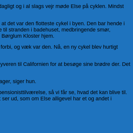
dagligt og i al slags vejr møde Else på cyklen. Mindst
at det var den flotteste cykel i byen. Den bar hende i
e til stranden i badehuset, medbringende smør,
g Børglum Kloster hjem.
forbi, og væk var den. Nå, en ny cykel blev hurtigt
veren til Californien for at besøge sine brødre der. Det
ager, siger hun.
sionisttilværelse, så vi får se, hvad det kan blive til.
t ser ud, som om Else alligevel har et og andet i