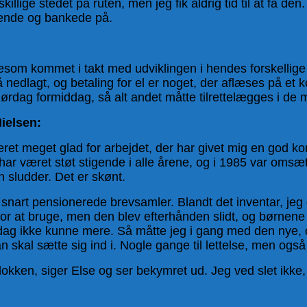
dskillige stedet på ruten, men jeg fik aldrig tid til at få d
pende og bankede på.
som kommet i takt med udviklingen i hendes forskellige jo
 nedlagt, og betaling for el er noget, der aflæses på et
 lørdag formiddag, så alt andet måtte tilrettelægges i de
ielsen:
t meget glad for arbejdet, der har givet mig en god konta
 har været støt stigende i alle årene, og i 1985 var oms
n sludder. Det er skønt.
nart pensionerede brevsamler. Blandt det inventar, jeg 
or at bruge, men den blev efterhånden slidt, og børnene
ag ikke kunne mere. Så måtte jeg i gang med den nye, og 
 skal sætte sig ind i. Nogle gange til lettelse, men ogs
kken, siger Else og ser bekymret ud. Jeg ved slet ikke, o