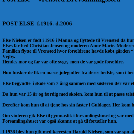
.
POST ELSE f.1916. d.2006
.
Else Nielsen er født i 1916 i Manna og flyttede til Vrensted da hu
Elses far hed Christian Jensen og moderen Anne Marie. Modere
Familien flytte til Vrensted hvor forældrene havde købt gården “
Vejby.
Hendes mor og far var ofte syge, men de var gode forældre.
.
Hun husker de fik en masse julegodter fra deres bedste, som i hen
.
Else begyndte i skole som 7-årig sammen med søsteren der var e
.
Da hun var 15 år og færdig med skolen, kom hun til at passe te
.
Derefter kom hun til at tjene hos sin faster i Guldager.
Her kom 
.
Om vinteren gik
Else til gymnastik i forsamlingshuset og var med
Forsamlingshuset var også skønne at gå til fortæller hun.
.
I 1938 blev hun gift med kæresten Harald Nielsen, som var søn a