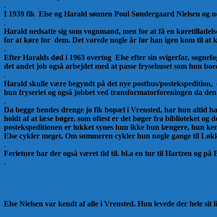
.
I
1939 fik Else og Harald sønnen Poul Søndergaard Nielsen og no
.
Harald nedsatte sig som vognmand, men for at få en køretilladelse,
for at køre for dem.
Det varede nogle år før han igen kom til at 
.
Efter Haralds død i 1963 overtog Else efter sin svigerfar, sogne
det andet job også arbejdet med at passe frysehuset som hun boe
.
Harald skulle være begyndt på det nye posthus/postekspedition, e
hun fryseriet og også jobbet ved transformatorforeningen da den
.
Da begge hendes drenge jo fik bopæl i Vrensted, har hun altid h
holdt af at læse bøger, som oftest er det
bøger fra biblioteket og d
postekspeditionen er lukket synes hun ikke hun længere, hun kend
Else cykler meget. Om sommeren cykler hun nogle gange til Lø
.
Ferieture har der også været tid til. bl.a en tur til Hartzen o
.
Else Nielsen var kendt af alle i Vrensted. Hun levede der hele sit li