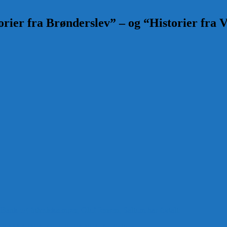
rier fra Brønderslev” – og “Historier fra V
 Bank og frihedskæmper, Oluf Jensen, Saltum har fortalt: