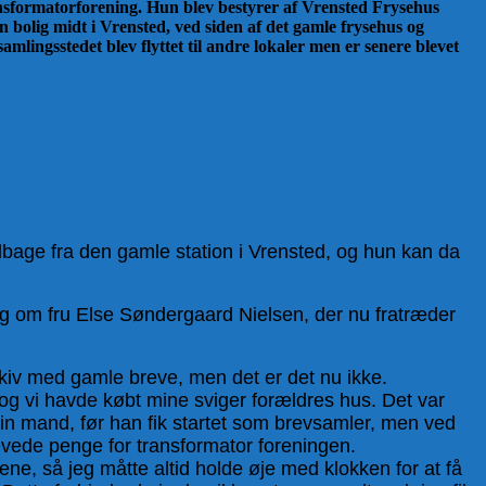
ansformatorforening. Hun blev bestyrer af Vrensted Frysehus
 bolig midt i Vrensted, ved siden af det gamle frysehus og
mlingsstedet blev flyttet til andre lokaler men er senere blevet
ilbage fra den gamle station i Vrensted, og hun kan da
 sig om fru Else Søndergaard Nielsen, der nu fratræder
arkiv med gamle breve, men det er det nu ikke.
 og vi havde købt mine sviger forældres hus. Det var
in mand, før han fik startet som brevsamler, men ved
ævede penge for transformator foreningen.
ne, så jeg måtte altid holde øje med klokken for at få