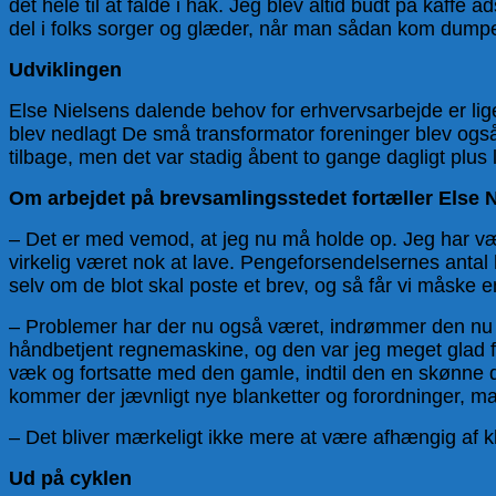
det hele til at falde i hak. Jeg blev altid budt på kaffe a
del i folks sorger og glæder, når man sådan kom dum
Udviklingen
Else Nielsens dalende behov for erhvervsarbejde er lige
blev nedlagt De små transformator foreninger blev også
tilbage, men det var stadig åbent to gange dagligt plus
Om arbejdet på brevsamlingsstedet fortæller Else N
– Det er med vemod, at jeg nu må holde op. Jeg har være
virkelig været nok at lave. Pengeforsendelsernes antal
selv om de blot skal poste et brev, og så får vi måske e
– Problemer har der nu også været, indrømmer den nu s
håndbetjent regnemaskine, og den var jeg meget glad f
væk og fortsatte med den gamle, indtil den en skønne d
kommer der jævnligt nye blanketter og forordninger, man
– Det bliver mærkeligt ikke mere at være afhængig af klo
Ud på cyklen