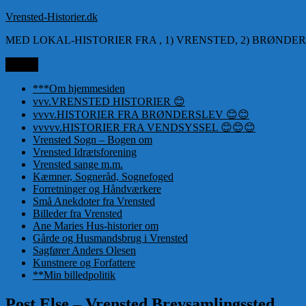
Videre
Vrensted-Historier.dk
til
MED LOKAL-HISTORIER FRA , 1) VRENSTED, 2) BRØNDER
indhold
Menu
***Om hjemmesiden
vvv.VRENSTED HISTORIER 😊
vvvv.HISTORIER FRA BRØNDERSLEV 😊😊
vvvvv.HISTORIER FRA VENDSYSSEL 😊😊😊
Vrensted Sogn – Bogen om
Vrensted Idrætsforening
Vrensted sange m.m.
Kæmner, Sogneråd, Sognefoged
Forretninger og Håndværkere
Små Anekdoter fra Vrensted
Billeder fra Vrensted
Ane Maries Hus-historier om
Gårde og Husmandsbrug i Vrensted
Sagfører Anders Olesen
Kunstnere og Forfattere
**Min billedpolitik
Post Else – Vrensted Brevsamlingssted