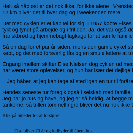
Helt så håbløst er det nok ikke, for ikke alene i Vrenst
12 km bliver det til hver dag og i weekenden mere.
Det med cyklen er et kapitel for sig. I 1957 købte Else
tykt og tyndt på arbejde og i fritiden. Ja, det var og
franskbrød og hjemmebagt lagkage for at samle familie
Så en dag for et par år siden, mens den gamle cykel stod
købt, og det med forsvarlig lås og en smule lettere at 
Engang imellem skifter Else Nielsen dog cyklen ud med e
har været store oplevelser, og hun har især det dejlige 
– Jeg håber, at jeg kan tage af sted igen en tur til fo
Hendes seneste tur foregik også i selskab med familie. – 
Jeg har jo hus og have, og jeg er så heldig, at begge mi
tankerne, så trillen tommelfingre bliver det nu nok ikke ti
Klik på billeder for at forstørre.
Else bliver 70 år og indbyder til åbent hus.