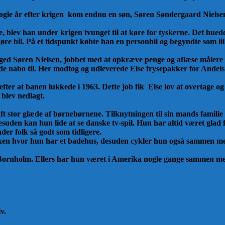
gle år efter krigen kom endnu en søn, Søren Søndergaard Nielsen
 blev han under krigen tvunget til at køre for tyskerne. Det huede h
køre bil. På et tidspunkt købte han en personbil og begyndte som lil
foged Søren Nielsen, jobbet med at
opkræve penge og aflæse målere 
de nabo til. Her modtog og udleverede Else frysepakker for Andel
fter at banen lukkede i 1963.
Dette job fik Else lov at overtage o
 blev nedlagt.
aft stor glæde af børnebørnene.
Tilknytningen til sin mands familie h
esuden kan hun lide at se danske tv-spil.
Hun har altid været glad f
er folk så godt som tidligere.
kken hvor hun har et badehus, desuden
cykler hun også sammen med
g på Bornholm. Ellers har hun været i Amerika nogle gange sammen m
v.