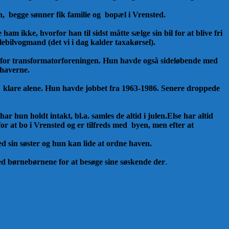
, begge sønner fik familie og bopæl i Vrensted.
am ikke, hvorfor han til sidst måtte sælge sin bil for at blive fri
lebilvogmand (det vi i dag kalder taxakørsel).
for transformatorforeningen. Hun havde også sideløbende med
shaverne.
g
klare alene. Hun havde jobbet fra 1963-1986.
Senere droppede
ar hun holdt intakt, bl.a. samles de altid i julen.
Else har altid
or at bo i Vrensted og er tilfreds med byen, men efter at
 sin søster og hun kan lide at ordne haven.
ed børnebørnene for at besøge sine søskende der
.