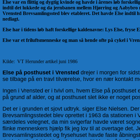
Else var en flittig og dygtig kvinde og havde i årenes løb fors
indtil det lukkede og da jernbanen mellem Hjørring og Aabybro med
Vrensted Brevsamlingssted blev etableret. Det havde Else indtil h
nedlagt.
Else har i tidens løb haft forskellige kaldenavne: Lys Else, fryse Els
Else var et friluftsmenneske og man så hende ofte på cykel i Vre
Kilde: VT Herunder artikel juni 1986
Else på posthuset i Vrensted
drejer i morgen for sids
se tilbage på en travl tilværelse, hvor en nær kontakt 
Ingen i Vrensted er i tvivl om, hvem Else på posthuset e
på grund af alder, og at posthuset slet ikke er noget p
Det er i grunden et sjovt udtryk. siger Else Nielsen. D
Brevsamlingsstedet blev oprettet i 1963 da stationen i 
særdeles velegnet, da min svigerfar havde været sogne
flinke menneskers hjælp fik jeg lov til at overtage d
Brevsamlingsstedet og frysehuset havde faste åbningstid