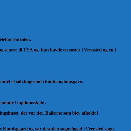
telefoncentralen.
g senere til USA og hun havde en søster i Vrensted og en i
andet et sølvfingerbøl i konfirmationsgave.
orsminde Ungdomsskole .
ngshuset, der var der. Ballerne som blev afholdt i
lle Knudsgaard og var desuden sognefoged i Vrensted sogn.