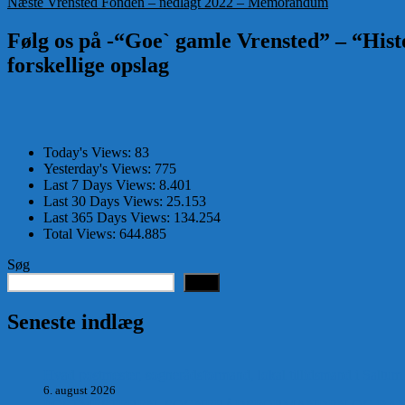
Næste
indlæg:
Næste
Vrensted Fonden – nedlagt 2022 – Memorandum
indlæg:
Følg os på -“Goe` gamle Vrensted” – “Histo
forskellige opslag
Today's Views:
83
Yesterday's Views:
775
Last 7 Days Views:
8.401
Last 30 Days Views:
25.153
Last 365 Days Views:
134.254
Total Views:
644.885
Søg
Søg
Seneste indlæg
Hvad postmester, sognerådsformand, lokal tillidsmand i Saltum
6. august 2026