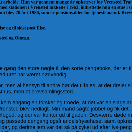
kelligt arbejde. Hun var gennem mange år opkræver for Vrensted Tr
 stationen i Vrensted lukkede i 1963, indrettede hun en stue i sin
un blev 70 år i 1986, som er pensionsalder for tjenestemænd. Brevsa
e og til sidst post Else.
nsted og Omegn.
te gang den store nøgle til den sorte pengeboks, der er t
med uret har været nødvendig.
r, men al hensyn til andre bør det tilføjes, at det drejer
osthus, men et brevsamlingssted.
er kom engang en forsker og troede, at det var en slags 
Vrensted blev nedlagt. Min mand søgte jobbet og fik det,
foged, og der var kontor ud til gaden. Desværre døde m
et. Jeg passede dengang også andelsfrysehuset samt opkr
er, og derimellem var det så på cykel ud efter lys-penge