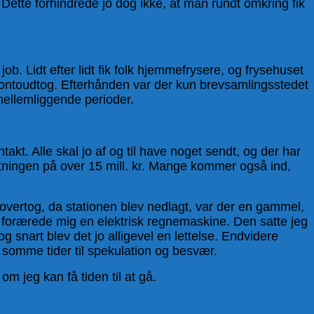
en. Dette forhindrede jo dog ikke, at man rundt omkring fik
b. Lidt efter lidt fik folk hjemmefrysere, og frysehuset
 kontoudtog. Efterhånden var der kun brevsamlingsstedet
 mellemliggende perioder.
kt. Alle skal jo af og til have noget sendt, og der har
ætningen på over 15 mill. kr. Mange kommer også ind,
overtog, da stationen blev nedlagt, var der en gammel,
 forærede mig en elektrisk regnemaskine. Den satte jeg
snart blev det jo alligevel en lettelse. Endvidere
å somme tider til spekulation og besvær.
m jeg kan få tiden til at gå.