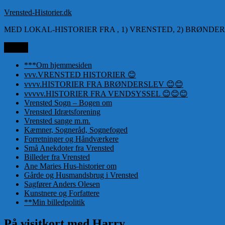
Videre
Vrensted-Historier.dk
til
MED LOKAL-HISTORIER FRA , 1) VRENSTED, 2) BRØNDER
indhold
Menu
***Om hjemmesiden
vvv.VRENSTED HISTORIER 😊
vvvv.HISTORIER FRA BRØNDERSLEV 😊😊
vvvvv.HISTORIER FRA VENDSYSSEL 😊😊😊
Vrensted Sogn – Bogen om
Vrensted Idrætsforening
Vrensted sange m.m.
Kæmner, Sogneråd, Sognefoged
Forretninger og Håndværkere
Små Anekdoter fra Vrensted
Billeder fra Vrensted
Ane Maries Hus-historier om
Gårde og Husmandsbrug i Vrensted
Sagfører Anders Olesen
Kunstnere og Forfattere
**Min billedpolitik
På visitkort med Harry