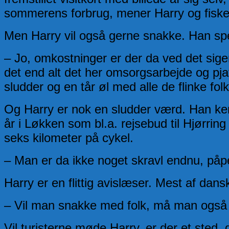
sommerens forbrug, mener Harry og fisker
Men Harry vil også gerne snakke. Han spe
– Jo, omkostninger er der da ved det siger
det end alt det her omsorgsarbejde og pjat
sludder og en tår øl med alle de flinke fol
Og Harry er nok en sludder værd. Han ke
år i Løkken som bl.a. rejsebud til Hjørrin
seks kilometer på cykel.
– Man er da ikke noget skravl endnu, påp
Harry er en flittig avislæser. Mest af dan
– Vil man snakke med folk, må man også f
Vil turisterne møde Harry, er der et sted