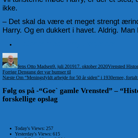
ikke.
– Det skal da være et meget strengt ærinde
Harry. Og en dukkert i havet. Aldrig. Ma
Historier med Harry Jørgensen
Forfatter
Udgivet
Kategorier
Jens Otto Madsen
9. juli 2019
17. oktober 2020
Vrensted Histor
Indlægsnavigation
Forrige
Forrige
Dengang der var bumser til
Næste
indlæg:
Næste
Om “Meningsfyldt arbejde for 50 år siden” i 1930ernee, fortal
indlæg:
Følg os på -“Goe` gamle Vrensted” – “Histo
forskellige opslag
Today's Views:
257
Yesterday's Views:
615