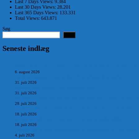
Last 7 Days Views:
9.384
Last 30 Days Views:
28.201
Last 365 Days Views:
133.331
Total Views:
643.871
Søg
Søg
Seneste indlæg
POSTMESTEREN, SOGNERÅDSFORMANDEN OG BANKM
6. august 2026
Antik og Moderne, Ny antikvitetsforretning til Vrensted
31. juli 2026
Manden med museet, der aldrig har åbent.
31. juli 2026
Skrædder Larsen fra Pandrup bliver skrædder i Paris og gifter s
29. juli 2026
DEN UTROLIGE HISTORIE OM SÆBYNITTEN, CARL 
18. juli 2026
Vrensted Kirke, Sct. Thøgersvej, Vrensted 9480 Løkken
18. juli 2026
Dagbog fra en rejse på vestkysten af Vendsyssel og Thy 1865.
4. juli 2026