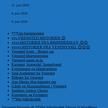
Marvtræet under Vestenvinden – Rejsen fra Vordingborg til Nø
21. juni 2026
De taknemmeliges sprog
8. juni 2026
DA LAURIDS GIK I SINDAL KIRKE IFØRT DAMETØJ I 
8. juni 2026
***Om hjemmesiden
vvv.VRENSTED HISTORIER 😊
vvvv.HISTORIER FRA BRØNDERSLEV 😊😊
vvvvv.HISTORIER FRA VENDSYSSEL 😊😊😊
Vrensted Sogn – Bogen om
Vrensted Idrætsforening
Vrensted sange m.m.
Kæmner, Sogneråd, Sognefoged
Forretninger og Håndværkere
Små Anekdoter fra Vrensted
Billeder fra Vrensted
Ane Maries Hus-historier om
Gårde og Husmandsbrug i Vrensted
Sagfører Anders Olesen
Kunstnere og Forfattere
**Min billedpolitik
Vrensted-Historier.dk
**Min billedpolitik
Drevet af WordPress