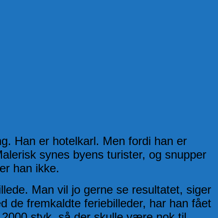
g. Han er hotelkarl. Men fordi han er
lerisk synes byens turister, og snupper
er han ikke.
lede. Man vil jo gerne se resultatet, siger
 de fremkaldte feriebilleder, har han fået
å 2000 styk, så der skulle være nok til