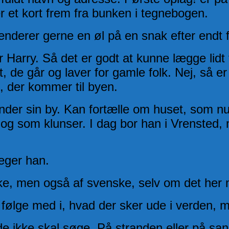
 et kort frem fra bunken i tegnebogen.
nderer gerne en øl på en snak efter endt f
 Harry. Så det er godt at kunne lægge lidt 
, de går og laver for gamle folk. Nej, så e
k, der kommer til byen.
nder sin by. Kan fortælle om huset, som n
g og som klunser. I dag bor han i Vrensted
eger han.
ske, men også af svenske, selv om det her me
ølge med i, hvad der sker ude i verden, m
, de ikke skal søge. På stranden eller på 