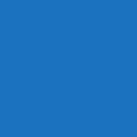
ANDEN OLUF JENSEN fra Saltum –
ig med mesters datter
BAUDER.
 m.m.