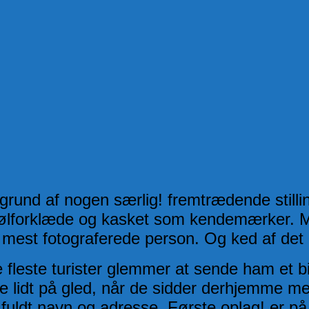
grund af nogen særlig! fremtrædende stillin
 ølforklæde og kasket som kendemærker. Ma
 mest fotograferede person. Og ked af det 
 fleste turister glemmer at sende ham et bil
 lidt på gled, når de sidder derhjemme med
lv, fuldt navn og adresse. Første oplag! er p