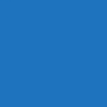
rre Saltum
1718.