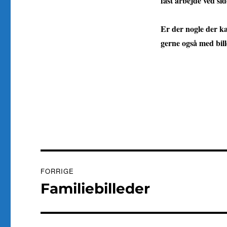
fast arbejde ved sid
Er der nogle der k
gerne også med bil
Indlægsnavigation
FORRIGE
Familiebilleder
Forrige
indlæg: