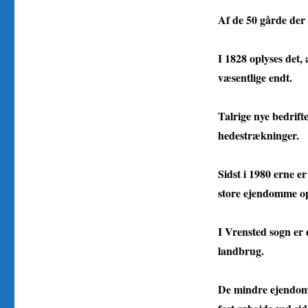
Af de 50 gårde der f
I 1828 oplyses det,
væsentlige endt.
Talrige nye bedrift
hedestrækninger.
Sidst i 1980 erne er
store ejendomme o
I Vrensted sogn er 
landbrug.
De mindre ejendomm