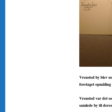
Vrensted by blev ud
foretaget opmåling 
Vrensted var det sog
samlede by til dere