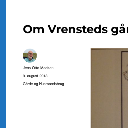
Om Vrensteds går
Forfatter
Jens Otto Madsen
Udgivet
9. august 2018
Kategorier
Gårde og Husmandsbrug