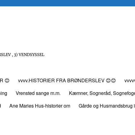
SLEV , 3) VENDSYSSEL
R 😊
vvvv.HISTORIER FRA BRØNDERSLEV 😊😊
vvv
ning
Vrensted sange m.m.
Kæmner, Sogneråd, Sognefog
d
Ane Maries Hus-historier om
Gårde og Husmandsbrug i