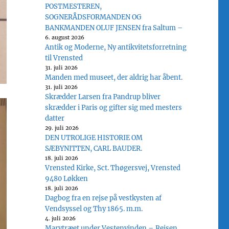
POSTMESTEREN,
SOGNERÅDSFORMANDEN OG
BANKMANDEN OLUF JENSEN fra Saltum –
6. august 2026
Antik og Moderne, Ny antikvitetsforretning
til Vrensted
31. juli 2026
Manden med museet, der aldrig har åbent.
31. juli 2026
Skrædder Larsen fra Pandrup bliver
skrædder i Paris og gifter sig med mesters
datter
29. juli 2026
DEN UTROLIGE HISTORIE OM
SÆBYNITTEN, CARL BAUDER.
18. juli 2026
Vrensted Kirke, Sct. Thøgersvej, Vrensted
9480 Løkken
18. juli 2026
Dagbog fra en rejse på vestkysten af
Vendsyssel og Thy 1865. m.m.
4. juli 2026
Marvtræet under Vestenvinden – Rejsen