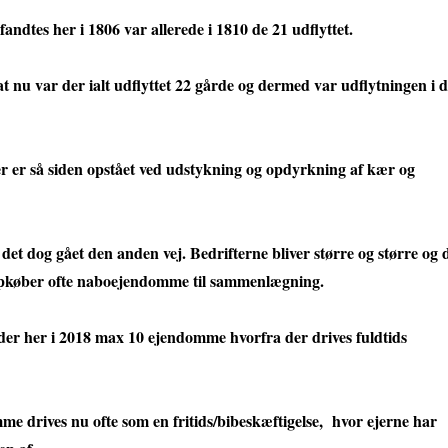
andtes her i 1806 var allerede i 1810 de 21 udflyttet.
 at nu var der ialt udflyttet 22 gårde og dermed var udflytningen i d
er er så siden opstået ved udstykning og opdyrkning af kær og
 det dog gået den anden vej. Bedrifterne bliver større og større og 
pkøber ofte naboejendomme til sammenlægning.
der her i 2018 max 10 ejendomme hvorfra der drives fuldtids
e drives nu ofte som en fritids/bibeskæftigelse, hvor ejerne har