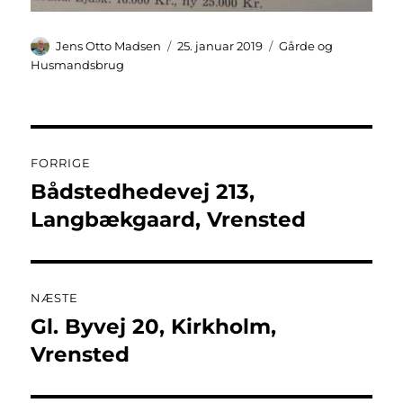
Forfatter
Udgivet
Kategorier
Jens Otto Madsen
25. januar 2019
Gårde og
Husmandsbrug
Indlægsnavigation
FORRIGE
Bådstedhedevej 213,
Forrige
indlæg:
Langbækgaard, Vrensted
NÆSTE
Gl. Byvej 20, Kirkholm,
Næste
indlæg:
Vrensted