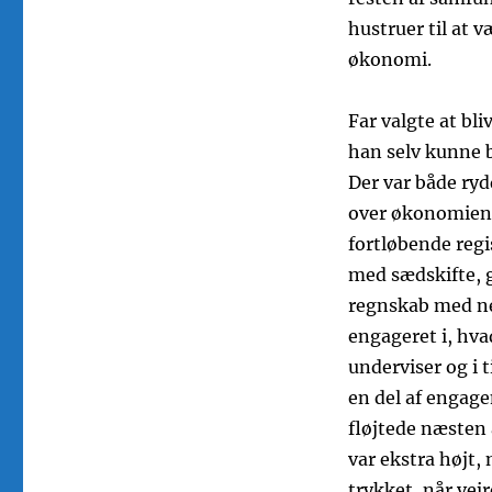
hustruer til at
økonomi.
Far valgte at bli
han selv kunne b
Der var både ryd
over økonomien,
fortløbende regi
med sædskifte, g
regnskab med ne
engageret i, hva
underviser og i t
en del af enga
fløjtede næsten 
var ekstra højt, 
trykket, når vejr