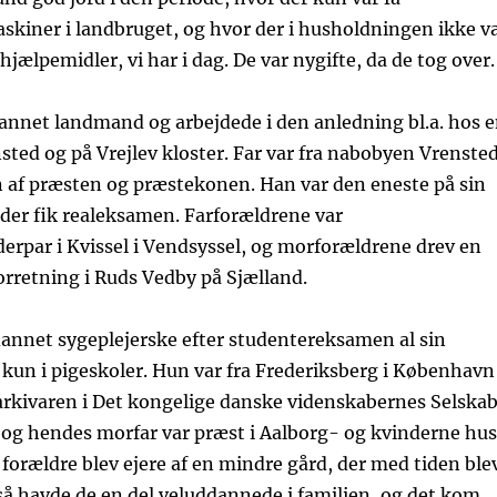
kiner i landbruget, og hvor der i husholdningen ikke v
jælpemidler, vi har i dag. De var nygifte, da de tog over.
annet landmand og arbejdede i den anledning bl.a. hos 
sted og på Vrejlev kloster. Far var fra nabobyen Vrensted
n af præsten og præstekonen. Han var den eneste på sin
 der fik realeksamen. Farforældrene var
erpar i Kvissel i Vendsyssel, og morforældrene drev en
rretning i Ruds Vedby på Sjælland.
annet sygeplejerske efter studentereksamen al sin
 kun i pigeskoler. Hun var fra Frederiksberg i København
 arkivaren i Det kongelige danske videnskabernes Selska
t og hendes morfar var præst i Aalborg- og kvinderne hu
forældre blev ejere af en mindre gård, der med tiden ble
å havde de en del veluddannede i familien, og det kom