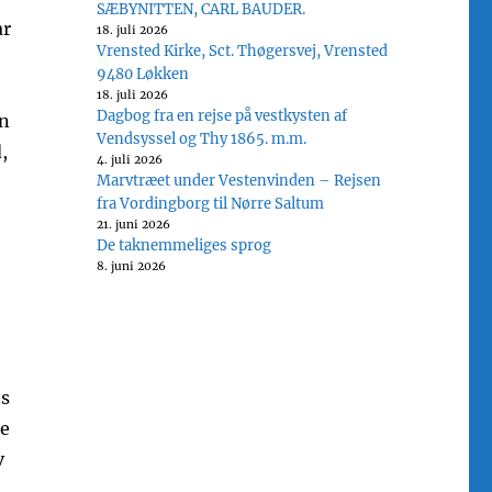
SÆBYNITTEN, CARL BAUDER.
ar
18. juli 2026
Vrensted Kirke, Sct. Thøgersvej, Vrensted
9480 Løkken
18. juli 2026
Dagbog fra en rejse på vestkysten af
en
Vendsyssel og Thy 1865. m.m.
,
4. juli 2026
Marvtræet under Vestenvinden – Rejsen
fra Vordingborg til Nørre Saltum
21. juni 2026
De taknemmeliges sprog
8. juni 2026
bs
se
v