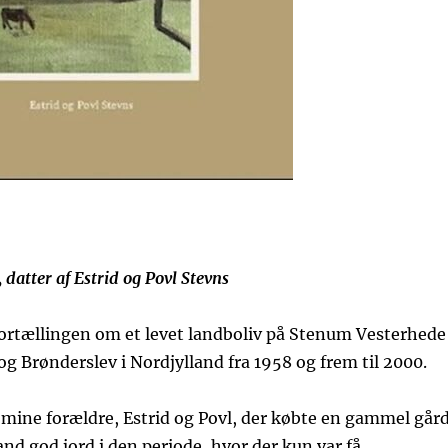
 datter af Estrid og Povl Stevns
ortællingen om et levet landboliv på Stenum Vesterhede
 Brønderslev i Nordjylland fra 1958 og frem til 2000.
mine forældre, Estrid og Povl, der købte en gammel går
nd god jord i den periode, hvor der kun var få