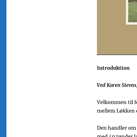
Introduktion
Ved Karen Stevns,
Velkommen til f
mellem Løkken og
Den handler om 
med 40 tønder la