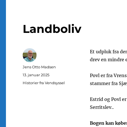
Landboliv
Et udpluk fra d
drev en mindre 
Forfatter
Jens Otto Madsen
Udgivet
13. januar 2025
Povl er fra Vrens
Kategorier
Historier fra Vendsyssel
stammer fra Sjæ
Estrid og Povl e
Serritslev..
Bogen kan købes