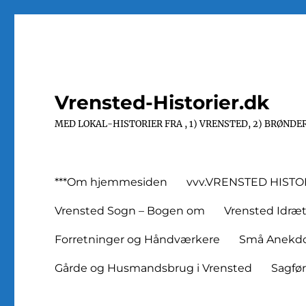
Vrensted-Historier.dk
MED LOKAL-HISTORIER FRA , 1) VRENSTED, 2) BRØNDER
***Om hjemmesiden
vvv.VRENSTED HIST
Vrensted Sogn – Bogen om
Vrensted Idræ
Forretninger og Håndværkere
Små Anekdot
Gårde og Husmandsbrug i Vrensted
Sagfø