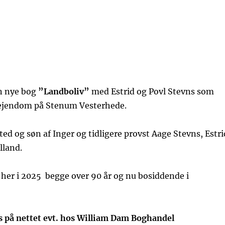
en nye bog
”Landboliv”
med Estrid og Povl Stevns som
ejendom på Stenum Vesterhede.
ted og søn af Inger og tidligere provst Aage Stevns, Estri
lland.
r her i 2025 begge over 90 år og nu bosiddende i
 på nettet evt. hos William Dam Boghandel