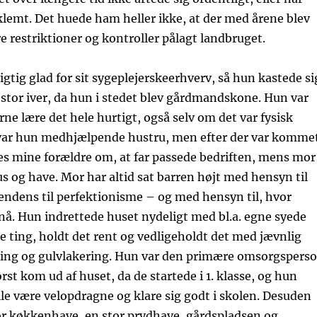
lemt. Det huede ham heller ikke, at der med årene blev
re restriktioner og kontroller pålagt landbruget.
igtig glad for sit sygeplejerskeerhverv, så hun kastede si
 stor iver, da hun i stedet blev gårdmandskone. Hun var
gerne lære det hele hurtigt, også selv om det var fysisk
n var hun medhjælpende hustru, men efter der var komme
es mine forældre om, at far passede bedriften, mens mor
s og have. Mor har altid sat barren højt med hensyn til
endens til perfektionisme – og med hensyn til, hvor
nå. Hun indrettede huset nydeligt med bl.a. egne syede
 ting, holdt det rent og vedligeholdt det med jævnlig
ling og gulvlakering. Hun var den primære omsorgspers
ørst kom ud af huset, da de startede i 1. klasse, og hun
le være velopdragne og klare sig godt i skolen. Desuden
or køkkenhave, en stor prydhave, gårdspladsen og