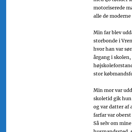
motoriserede mas
alle de moderne h
Min far blev udd
storbonde i Vren
hvor han var sø
årgang i skolen,
højskoleforstand
stor købmandsfo
Min mor var udd
skoletid gik hun
og var datter af
farfar var obers
Så selv om mine 
husmandssted, s