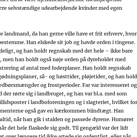
 være selvstændige udearbejdende kvinder med egen
ve landmand, da han gerne ville have et frit erhverv, hvor
estemme. Han elskede sit job og havde orden i tingene.
deligt, og han holdt regnskab med det hele – ikke bare
 men han holdt også nøje orden på dyreholdet med
strering af antal med foderplaner. Han holdt regnskab
ødningsplaner, så- og høsttider, pløjetider, og han hold
dbørsmængder og frostperioder. Far var interesseret og
d der rørte sig i landbruget, og han var bl.a. med som
illidsposter i landboforeningen og i slagteriet, hvilket fo
gementerne også gav en kærkommen biindtægt. Han
altid, når han gik i stalden og passede dyrene. Humøret
når det hele flaskede sig godt. Til gengæld var det lidt
et over længere tid ikke artede sig ordentligt, eller når