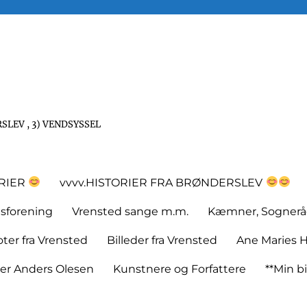
SLEV , 3) VENDSYSSEL
ORIER
vvvv.HISTORIER FRA BRØNDERSLEV
tsforening
Vrensted sange m.m.
Kæmner, Sognerå
er fra Vrensted
Billeder fra Vrensted
Ane Maries H
rer Anders Olesen
Kunstnere og Forfattere
**Min bi