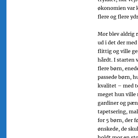
økonomien var k
flere og flere yd
Mor blev aldrig r
ud i det der med
flittig og ville 
hårdt. I starte
flere børn, ened
passede børn, hu
kvalitet – med t
meget hun ville 
gardiner og pæne
tapetsering, ma
for 5 børn, der f
ønskede, de skul
holdt mor en st