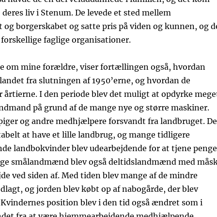
e deres liv i Stenum. De levede et sted mellem
og borgerskabet og satte pris på viden og kunnen, og d
 forskellige faglige organisationer.
e om mine forældre, viser fortællingen også, hvordan
 landet fra slutningen af 1950’erne, og hvordan de
 årtierne. I den periode blev det muligt at opdyrke mege
andmand på grund af de mange nye og større maskiner.
piger og andre medhjælpere forsvandt fra landbruget. De
abelt at have et lille landbrug, og mange tidligere
e landbokvinder blev udearbejdende for at tjene penge
Mange smålandmænd blev også deltidslandmænd med mås
jde ved siden af. Med tiden blev mange af de mindre
dlagt, og jorden blev købt op af nabogårde, der blev
. Kvindernes position blev i den tid også ændret som i
ndet fra at være hjemmearbejdende medhjælpende