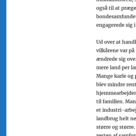
også til at præg
bondesamfundet 
engagerede sig i
Ud over at handl
vilkårene var på
ændrede sig over
mere land per l
Mange karle og 
blev mindre rent
hjemmearbejdend
til familien. 
et industri-arbe
landbrug helt ne
større og større
resten af samfu