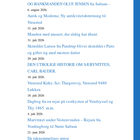
OG BANKMANDEN OLUF JENSEN fra Saltum –
6. august 2026
Antik og Moderne, Ny antikvitetsforretning til
Vrensted
31. juli 2026
Manden med museet, der aldrig har åbent.
31. juli 2026
Skrædder Larsen fra Pandrup bliver skrædder i Paris
og gifter sig med mesters datter
29. juli 2026
DEN UTROLIGE HISTORIE OM SÆBYNITTEN,
CARL BAUDER.
18. juli 2026
Vrensted Kirke, Sct. Thøgersvej, Vrensted 9480
Løkken
18. juli 2026
Dagbog fra en rejse på vestkysten af Vendsyssel og
Thy 1865. m.m.
4. juli 2026
Marvtræet under Vestenvinden – Rejsen fra
Vordingborg til Nørre Saltum
21. juni 2026
De taknemmeliges sprog