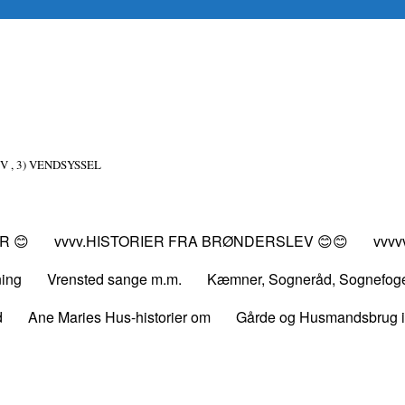
V , 3) VENDSYSSEL
R 😊
vvvv.HISTORIER FRA BRØNDERSLEV 😊😊
vvv
ning
Vrensted sange m.m.
Kæmner, Sogneråd, Sognefog
d
Ane Maries Hus-historier om
Gårde og Husmandsbrug i