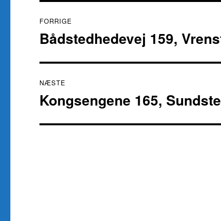
Indlægsnavigation
FORRIGE
Bådstedhedevej 159, Vrens
Forrige
indlæg:
NÆSTE
Kongsengene 165, Sundste
Næste
indlæg: