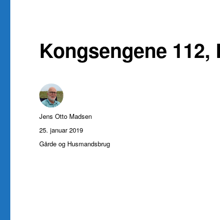
Kongsengene 112, L
Forfatter
Jens Otto Madsen
Udgivet
25. januar 2019
Kategorier
Gårde og Husmandsbrug