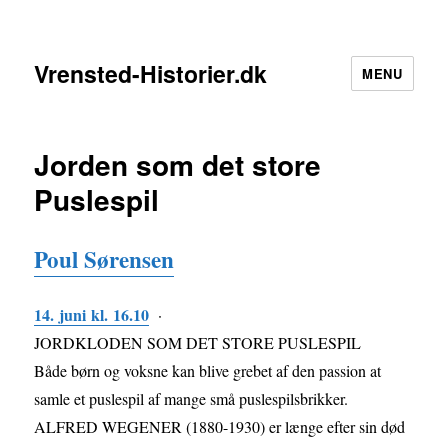
Vrensted-Historier.dk
MENU
Jorden som det store
Puslespil
Poul Sørensen
1
4
.
j
u
n
i
k
l
.
1
6
.
1
0
·
JORDKLODEN SOM DET STORE PUSLESPIL
Både børn og voksne kan blive grebet af den passion at
samle et puslespil af mange små puslespilsbrikker.
ALFRED WEGENER (1880-1930) er længe efter sin død