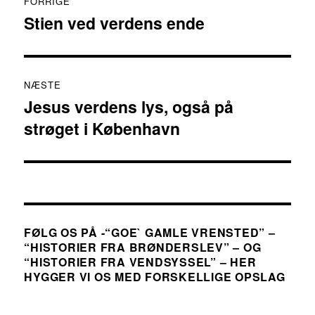
FORRIGE
Stien ved verdens ende
Forrige
indlæg:
NÆSTE
Jesus verdens lys, også på
Næste
strøget i København
indlæg:
FØLG OS PÅ -“GOE` GAMLE VRENSTED” –
“HISTORIER FRA BRØNDERSLEV” – OG
“HISTORIER FRA VENDSYSSEL” – HER
HYGGER VI OS MED FORSKELLIGE OPSLAG