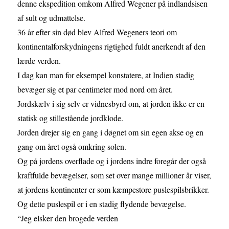
denne ekspedition omkom Alfred Wegener på indlandsisen
af sult og udmattelse.
36 år efter sin død blev Alfred Wegeners teori om
kontinentalforskydningens rigtighed fuldt anerkendt af den
lærde verden.
I dag kan man for eksempel konstatere, at Indien stadig
bevæger sig et par centimeter mod nord om året.
Jordskælv i sig selv er vidnesbyrd om, at jorden ikke er en
statisk og stillestående jordklode.
Jorden drejer sig en gang i døgnet om sin egen akse og en
gang om året også omkring solen.
Og på jordens overflade og i jordens indre foregår der også
kraftfulde bevægelser, som set over mange millioner år viser,
at jordens kontinenter er som kæmpestore puslespilsbrikker.
Og dette puslespil er i en stadig flydende bevægelse.
“Jeg elsker den brogede verden