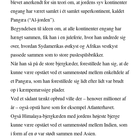
blevet anerkendt for sin teori om, at jordens syv kontinenter
engang har været samlet i ét samlet superkontinent, kaldet
Pangæa (“Al-jorden”).
Begyndelsen til ideen om, at alle kontinenter engang har
hængt sammen, fik han i en juleferie, hvor han undrede sig
over, hvordan Sydamerikas østkyst og Afrikas vestkyst
passede sammen som to store puslespilsbrikker.
Når han så på de store bjergkæder, forestillede han sig, at de
kunne være opstået ved et sammenstød mellem enkeltdele af
et Pangæa, som han forestillede sig lidt efter lidt var brudt
op i kæmpemæssige plader.
Ved et sådant tænkt opbrud ville der – henover millioner af
år – også opstå have som for eksempel Atlanterhavet.
Også Himalaya-bjergkæden med jordens højeste bjerge
kunne være opstået ved et sammenstød mellem Indien, som
i form af en ø var stødt sammen med Asien.