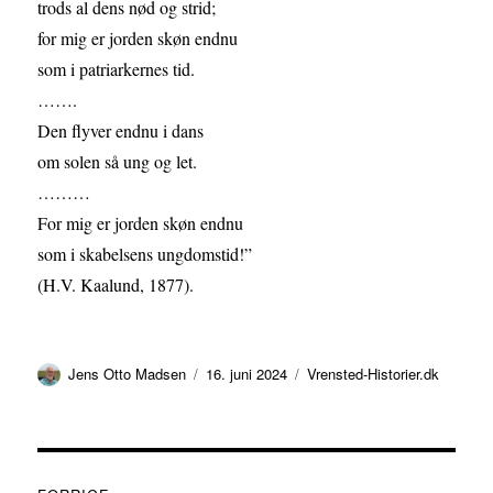
trods al dens nød og strid;
for mig er jorden skøn endnu
som i patriarkernes tid.
…….
Den flyver endnu i dans
om solen så ung og let.
………
For mig er jorden skøn endnu
som i skabelsens ungdomstid!”
(H.V. Kaalund, 1877).
Forfatter
Udgivet
Kategorier
Jens Otto Madsen
16. juni 2024
Vrensted-Historier.dk
Indlægsnavigation