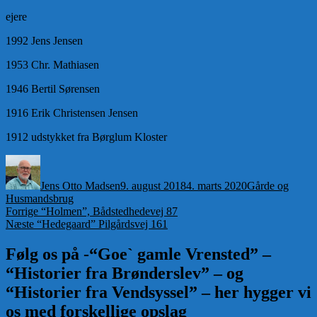
ejere
1992 Jens Jensen
1953 Chr. Mathiasen
1946 Bertil Sørensen
1916 Erik Christensen Jensen
1912 udstykket fra Børglum Kloster
Forfatter
Udgivet
Kategorier
Jens Otto Madsen
9. august 2018
4. marts 2020
Gårde og
Husmandsbrug
Indlægsnavigation
Forrige
Forrige
“Holmen”, Bådstedhedevej 87
Næste
indlæg:
Næste
“Hedegaard” Pilgårdsvej 161
indlæg:
Følg os på -“Goe` gamle Vrensted” –
“Historier fra Brønderslev” – og
“Historier fra Vendsyssel” – her hygger vi
os med forskellige opslag