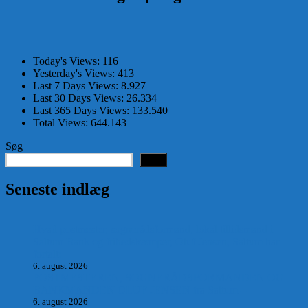
Today's Views:
116
Yesterday's Views:
413
Last 7 Days Views:
8.927
Last 30 Days Views:
26.334
Last 365 Days Views:
133.540
Total Views:
644.143
Søg
Søg
Seneste indlæg
Hvad postmester, sognerådsformand, lokal tillidsmand i
Saltum Bank og frihedskæmper, Oluf Jensen, Saltum har
fortalt:
6. august 2026
POSTMESTEREN, SOGNERÅDSFORMANDEN OG
BANKMANDEN OLUF JENSEN fra Saltum –
6. august 2026