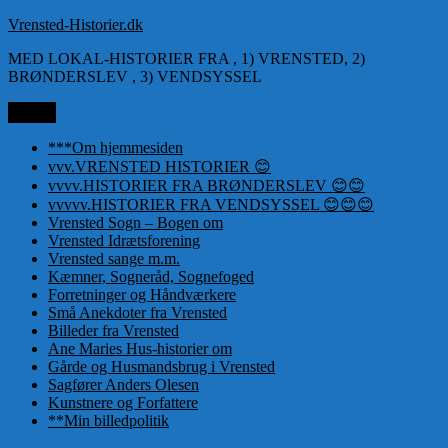
Videre
Vrensted-Historier.dk
til
MED LOKAL-HISTORIER FRA , 1) VRENSTED, 2)
indhold
BRØNDERSLEV , 3) VENDSYSSEL
Menu
***Om hjemmesiden
vvv.VRENSTED HISTORIER 😊
vvvv.HISTORIER FRA BRØNDERSLEV 😊😊
vvvvv.HISTORIER FRA VENDSYSSEL 😊😊😊
Vrensted Sogn – Bogen om
Vrensted Idrætsforening
Vrensted sange m.m.
Kæmner, Sogneråd, Sognefoged
Forretninger og Håndværkere
Små Anekdoter fra Vrensted
Billeder fra Vrensted
Ane Maries Hus-historier om
Gårde og Husmandsbrug i Vrensted
Sagfører Anders Olesen
Kunstnere og Forfattere
**Min billedpolitik