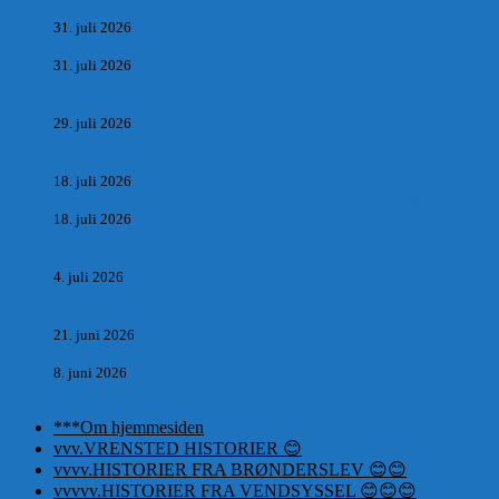
Antik og Moderne, Ny antikvitetsforretning til Vrensted
31. juli 2026
Manden med museet, der aldrig har åbent.
31. juli 2026
Skrædder Larsen fra Pandrup bliver skrædder i Paris og gifter
sig med mesters datter
29. juli 2026
DEN UTROLIGE HISTORIE OM SÆBYNITTEN, CARL
BAUDER.
18. juli 2026
Vrensted Kirke, Sct. Thøgersvej, Vrensted 9480 Løkken
18. juli 2026
Dagbog fra en rejse på vestkysten af Vendsyssel og Thy
1865. m.m.
4. juli 2026
Marvtræet under Vestenvinden – Rejsen fra Vordingborg til
Nørre Saltum
21. juni 2026
De taknemmeliges sprog
8. juni 2026
***Om hjemmesiden
vvv.VRENSTED HISTORIER 😊
vvvv.HISTORIER FRA BRØNDERSLEV 😊😊
vvvvv.HISTORIER FRA VENDSYSSEL 😊😊😊