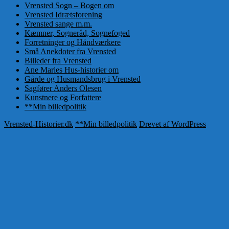
Vrensted Sogn – Bogen om
Vrensted Idrætsforening
Vrensted sange m.m.
Kæmner, Sogneråd, Sognefoged
Forretninger og Håndværkere
Små Anekdoter fra Vrensted
Billeder fra Vrensted
Ane Maries Hus-historier om
Gårde og Husmandsbrug i Vrensted
Sagfører Anders Olesen
Kunstnere og Forfattere
**Min billedpolitik
Vrensted-Historier.dk
**Min billedpolitik
Drevet af WordPress