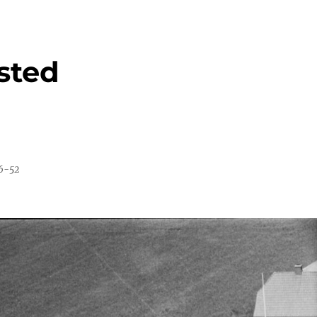
sted
46-52