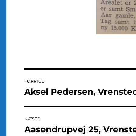
Indlægsnavigation
FORRIGE
Aksel Pedersen, Vrenste
Forrige
indlæg:
NÆSTE
Aasendrupvej 25, Vrenst
Næste