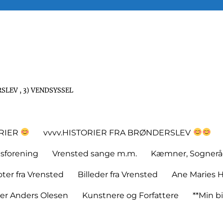
SLEV , 3) VENDSYSSEL
ORIER
vvvv.HISTORIER FRA BRØNDERSLEV
tsforening
Vrensted sange m.m.
Kæmner, Sognerå
er fra Vrensted
Billeder fra Vrensted
Ane Maries H
rer Anders Olesen
Kunstnere og Forfattere
**Min bi