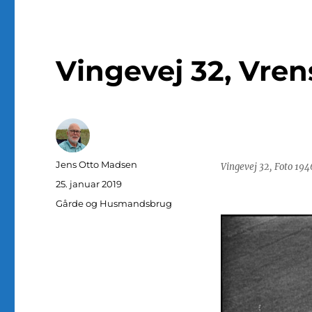
Vingevej 32, Vren
Forfatter
Jens Otto Madsen
Vingevej 32, Foto 19
Udgivet
25. januar 2019
Kategorier
Gårde og Husmandsbrug