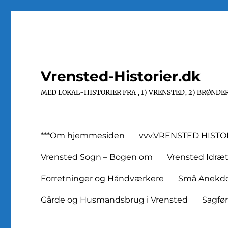
Vrensted-Historier.dk
MED LOKAL-HISTORIER FRA , 1) VRENSTED, 2) BRØNDER
***Om hjemmesiden
vvv.VRENSTED HIST
Vrensted Sogn – Bogen om
Vrensted Idræ
Forretninger og Håndværkere
Små Anekdot
Gårde og Husmandsbrug i Vrensted
Sagfø