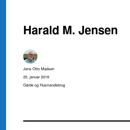
Harald M. Jensen
Forfatter
Jens Otto Madsen
Udgivet
25. januar 2019
Kategorier
Gårde og Husmandsbrug
Indlægsnavigation