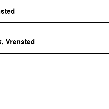
nsted
, Vrensted