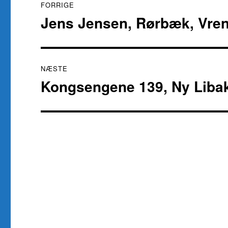
FORRIGE
Jens Jensen, Rørbæk, Vre
Forrige
indlæg:
NÆSTE
Kongsengene 139, Ny Libak
Næste
indlæg: