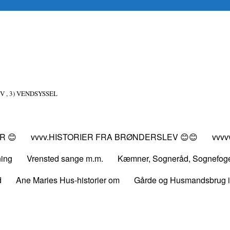
V , 3) VENDSYSSEL
R 😊
vvvv.HISTORIER FRA BRØNDERSLEV 😊😊
vvv
ning
Vrensted sange m.m.
Kæmner, Sogneråd, Sognefog
d
Ane Maries Hus-historier om
Gårde og Husmandsbrug i