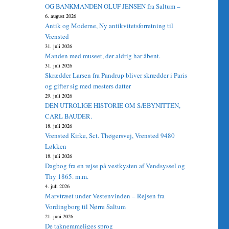
OG BANKMANDEN OLUF JENSEN fra Saltum –
6. august 2026
Antik og Moderne, Ny antikvitetsforretning til
Vrensted
31. juli 2026
Manden med museet, der aldrig har åbent.
31. juli 2026
Skrædder Larsen fra Pandrup bliver skrædder i Paris
og gifter sig med mesters datter
29. juli 2026
DEN UTROLIGE HISTORIE OM SÆBYNITTEN,
CARL BAUDER.
18. juli 2026
Vrensted Kirke, Sct. Thøgersvej, Vrensted 9480
Løkken
18. juli 2026
Dagbog fra en rejse på vestkysten af Vendsyssel og
Thy 1865. m.m.
4. juli 2026
Marvtræet under Vestenvinden – Rejsen fra
Vordingborg til Nørre Saltum
21. juni 2026
De taknemmeliges sprog