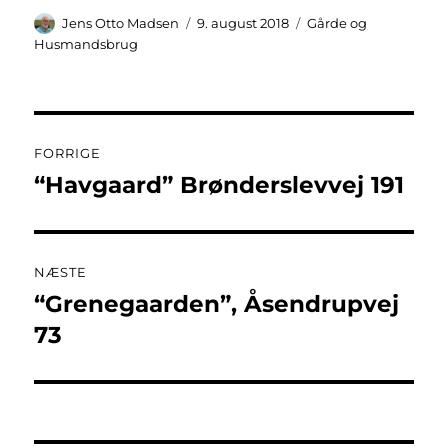
Forfatter
Udgivet
Kategorier
Jens Otto Madsen
9. august 2018
Gårde og
Husmandsbrug
Indlægsnavigation
FORRIGE
“Havgaard” Brønderslevvej 191
Forrige
indlæg:
NÆSTE
“Grenegaarden”, Åsendrupvej
Næste
indlæg:
73