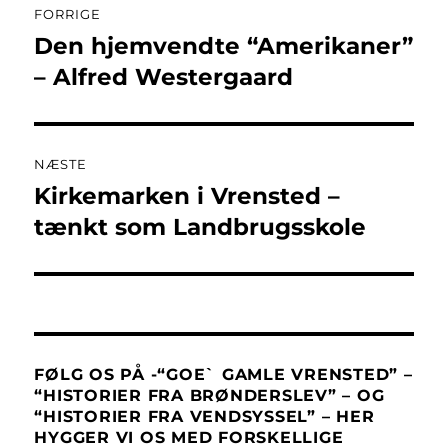
FORRIGE
Den hjemvendte “Amerikaner”
Forrige
indlæg:
– Alfred Westergaard
NÆSTE
Kirkemarken i Vrensted –
Næste
indlæg:
tænkt som Landbrugsskole
FØLG OS PÅ -“GOE` GAMLE VRENSTED” –
“HISTORIER FRA BRØNDERSLEV” – OG
“HISTORIER FRA VENDSYSSEL” – HER
HYGGER VI OS MED FORSKELLIGE