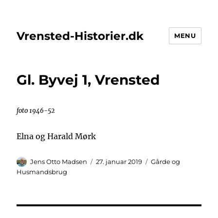
Vrensted-Historier.dk
MENU
Gl. Byvej 1, Vrensted
foto 1946-52
Elna og Harald Mørk
Forfatter
Udgivet
Kategorier
Jens Otto Madsen
27. januar 2019
Gårde og
Husmandsbrug
Indlægsnavigation