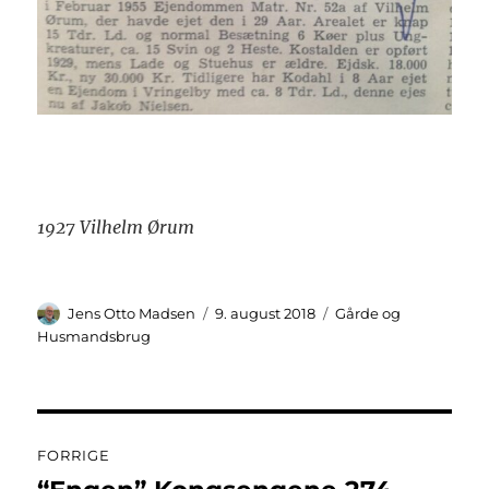
1927 Vilhelm Ørum
Forfatter
Udgivet
Kategorier
Jens Otto Madsen
9. august 2018
Gårde og
Husmandsbrug
Indlægsnavigation
FORRIGE
Forrige