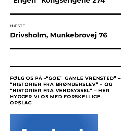
“Engen” Kongsengene 274
indlæg:
NÆSTE
Drivsholm, Munkebrovej 76
Næste
indlæg:
FØLG OS PÅ -“GOE` GAMLE VRENSTED” –
“HISTORIER FRA BRØNDERSLEV” – OG
“HISTORIER FRA VENDSYSSEL” – HER
HYGGER VI OS MED FORSKELLIGE
OPSLAG