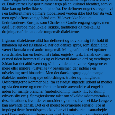
er. Dialekternes lydspor rummer tegn på en kulturel identitet, som vi
ikke kan og heller ikke skal løbe fra. De definerer noget særegent, vi
i en kulturelt mere og mere globaliseret verden ikke blot bør stå ved,
men også offensivt tage hånd om. Vi lever ikke blot i et
fædrelandenes Europa, som Charles de Gaulle engang sagde, men
også i et europa med lokale skikke, traditioner og forskellige
drejninger af de nationale tungemål: dialekterne.
Ligesom dialekterne altid har defineret og udviklet sig i forhold til
hinanden og det rigsdanske, har det danske sprog som sådan altid
været i kontakt med andre tungemål. Mange af de ord vi opfatter
som danske, har en herkomst i latin, engelsk, tysk, fransk osv., men
er med tiden kommet til os og er blevet til danske ord og vendinger.
Sådan har det altid været og sådan vil det altid være. Sprogene er
mere eller mindre »ustyrlige<< organismer, der indgår i en
udveksling med hinanden. Men det danske sprog og de mange
dialekter møder i dag nye udfordringer, trusler og muligheder.
Udfordringerne kommer bl.a. fra et stadigt stigende udbud af medier
og via den mere og mere fremherskende anvendelse af engelsk
inden for mange brancher (underholdning, musik, IT, forskning,
erhvervsliv etc.). Sprogforskerne taler om såkaldte »domænetab«<,
dvs. situationer, hvor der er områder og emner, hvor vi ikke længere
kan anvende dansk. Det er et meget bekymrende senario. For at
imødegå dette fremtidsperspektiv har vi i ministeriet i samarbejde
med flere andre ministerier overvejet, hvordan man kan styrke det