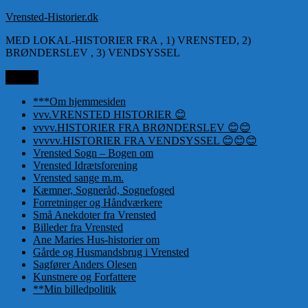
Videre
Vrensted-Historier.dk
til
MED LOKAL-HISTORIER FRA , 1) VRENSTED, 2)
indhold
BRØNDERSLEV , 3) VENDSYSSEL
Menu
***Om hjemmesiden
vvv.VRENSTED HISTORIER 😊
vvvv.HISTORIER FRA BRØNDERSLEV 😊😊
vvvvv.HISTORIER FRA VENDSYSSEL 😊😊😊
Vrensted Sogn – Bogen om
Vrensted Idrætsforening
Vrensted sange m.m.
Kæmner, Sogneråd, Sognefoged
Forretninger og Håndværkere
Små Anekdoter fra Vrensted
Billeder fra Vrensted
Ane Maries Hus-historier om
Gårde og Husmandsbrug i Vrensted
Sagfører Anders Olesen
Kunstnere og Forfattere
**Min billedpolitik