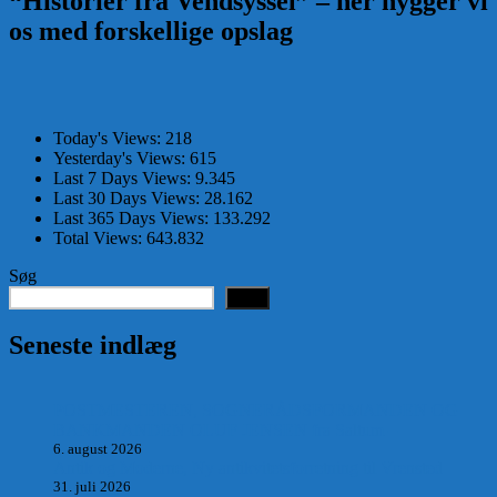
“Historier fra Vendsyssel” – her hygger vi
os med forskellige opslag
Today's Views:
218
Yesterday's Views:
615
Last 7 Days Views:
9.345
Last 30 Days Views:
28.162
Last 365 Days Views:
133.292
Total Views:
643.832
Søg
Søg
Seneste indlæg
POSTMESTEREN, SOGNERÅDSFORMANDEN OG
BANKMANDEN OLUF JENSEN fra Saltum –
6. august 2026
Antik og Moderne, Ny antikvitetsforretning til Vrensted
31. juli 2026