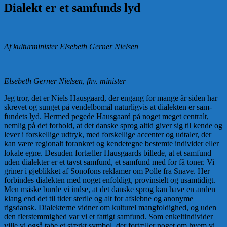
Dialekt er et samfunds lyd
Af kulturminister Elsebeth Gerner Nielsen
Elsebeth Gerner Nielsen, fhv. minister
Jeg tror, det er Niels Hausgaard, der engang for mange år siden har
skrevet og sunget på vendelbomål naturligvis at dialekten er sam-
fundets lyd. Hermed pegede Hausgaard på noget meget centralt,
nemlig på det forhold, at det danske sprog altid giver sig til kende og
lever i forskellige udtryk, med forskellige accenter og udtaler, der
kan være regionalt forankret og kendetegne bestemte individer eller
lokale egne. Desuden fortæller Hausgaards billede, at et samfund
uden dialekter er et tavst samfund, et samfund med for få toner. Vi
griner i øjeblikket af Sonofons reklamer om Polle fra Snave. Her
forbindes dialekten med noget enfoldigt, provinsielt og usamtidigt.
Men måske burde vi indse, at det danske sprog kan have en anden
klang end det til tider sterile og alt for afslebne og anonyme
rigsdansk. Dialekterne vidner om kulturel mangfoldighed, og uden
den flerstemmighed var vi et fattigt samfund. Som enkeltindivider
ville vi også tabe et stærkt symbol, der fortæller noget om hvem vi