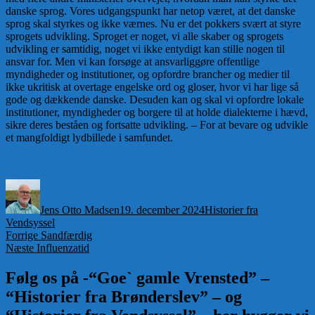
danske sprog. Vores udgangspunkt har netop været, at det danske
sprog skal styrkes og ikke værnes. Nu er det pokkers svært at styre
sprogets udvikling. Sproget er noget, vi alle skaber og sprogets
udvikling er samtidig, noget vi ikke entydigt kan stille nogen til
ansvar for. Men vi kan forsøge at ansvarliggøre offentlige
myndigheder og institutioner, og opfordre brancher og medier til
ikke ukritisk at overtage engelske ord og gloser, hvor vi har lige så
gode og dækkende danske. Desuden kan og skal vi opfordre lokale
institutioner, myndigheder og borgere til at holde dialekterne i hævd,
sikre deres beståen og fortsatte udvikling. – For at bevare og udvikle
et mangfoldigt lydbillede i samfundet.
Forfatter
Udgivet
Kategorier
Jens Otto Madsen
19. december 2024
Historier fra
Vendsyssel
Indlægsnavigation
Forrige
Forrige
Sandfærdig
Næste
indlæg:
Næste
Influenzatid
indlæg:
Følg os på -“Goe` gamle Vrensted” –
“Historier fra Brønderslev” – og