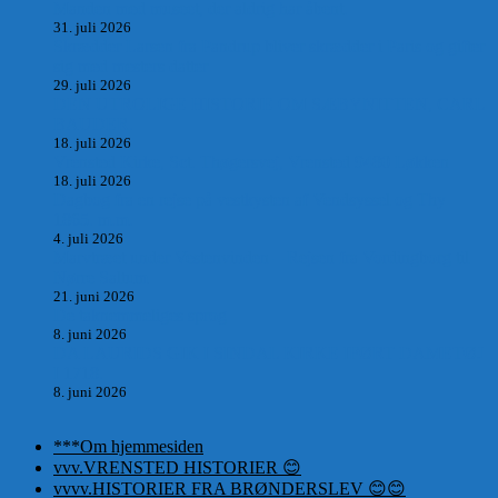
Manden med museet, der aldrig har åbent.
31. juli 2026
Skrædder Larsen fra Pandrup bliver skrædder i Paris og gifter
sig med mesters datter
29. juli 2026
DEN UTROLIGE HISTORIE OM SÆBYNITTEN, CARL
BAUDER.
18. juli 2026
Vrensted Kirke, Sct. Thøgersvej, Vrensted 9480 Løkken
18. juli 2026
Dagbog fra en rejse på vestkysten af Vendsyssel og Thy
1865. m.m.
4. juli 2026
Marvtræet under Vestenvinden – Rejsen fra Vordingborg til
Nørre Saltum
21. juni 2026
De taknemmeliges sprog
8. juni 2026
DA LAURIDS GIK I SINDAL KIRKE IFØRT DAMETØJ
I 1718.
8. juni 2026
***Om hjemmesiden
vvv.VRENSTED HISTORIER 😊
vvvv.HISTORIER FRA BRØNDERSLEV 😊😊