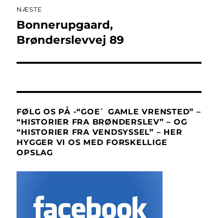
NÆSTE
Bonnerupgaard,
Næste
indlæg:
Brønderslevvej 89
FØLG OS PÅ -“GOE` GAMLE VRENSTED” –
“HISTORIER FRA BRØNDERSLEV” – OG
“HISTORIER FRA VENDSYSSEL” – HER
HYGGER VI OS MED FORSKELLIGE
OPSLAG