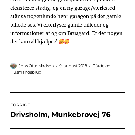
eksisterer stadig, og en ny garage/værksted
står så
nogenlunde hvor garagen på det gamle
billede ses. Vi efterlyser gamle billeder og
informationer af og om Brusgard, Er der nogen
der kan/vil hjælpe.?
Forfatter
Udgivet
Kategorier
Jens Otto Madsen
9. august 2018
Gårde og
Husmandsbrug
Indlægsnavigation
FORRIGE
Drivsholm, Munkebrovej 76
Forrige
indlæg: