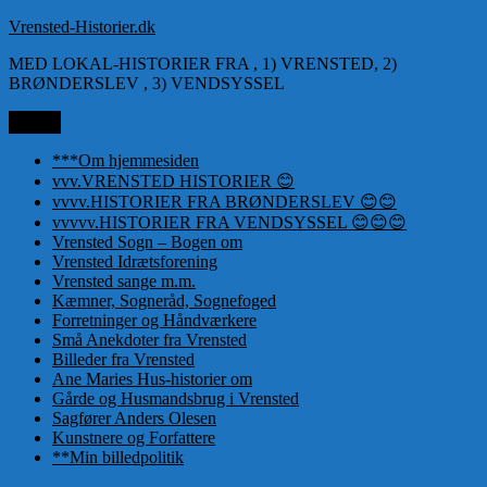
Videre
Vrensted-Historier.dk
til
MED LOKAL-HISTORIER FRA , 1) VRENSTED, 2)
indhold
BRØNDERSLEV , 3) VENDSYSSEL
Menu
***Om hjemmesiden
vvv.VRENSTED HISTORIER 😊
vvvv.HISTORIER FRA BRØNDERSLEV 😊😊
vvvvv.HISTORIER FRA VENDSYSSEL 😊😊😊
Vrensted Sogn – Bogen om
Vrensted Idrætsforening
Vrensted sange m.m.
Kæmner, Sogneråd, Sognefoged
Forretninger og Håndværkere
Små Anekdoter fra Vrensted
Billeder fra Vrensted
Ane Maries Hus-historier om
Gårde og Husmandsbrug i Vrensted
Sagfører Anders Olesen
Kunstnere og Forfattere
**Min billedpolitik