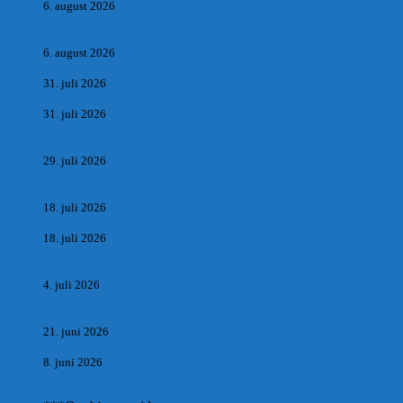
6. august 2026
POSTMESTEREN, SOGNERÅDSFORMANDEN OG
BANKMANDEN OLUF JENSEN fra Saltum –
6. august 2026
Antik og Moderne, Ny antikvitetsforretning til Vrensted
31. juli 2026
Manden med museet, der aldrig har åbent.
31. juli 2026
Skrædder Larsen fra Pandrup bliver skrædder i Paris og gifter
sig med mesters datter
29. juli 2026
DEN UTROLIGE HISTORIE OM SÆBYNITTEN, CARL
BAUDER.
18. juli 2026
Vrensted Kirke, Sct. Thøgersvej, Vrensted 9480 Løkken
18. juli 2026
Dagbog fra en rejse på vestkysten af Vendsyssel og Thy
1865. m.m.
4. juli 2026
Marvtræet under Vestenvinden – Rejsen fra Vordingborg til
Nørre Saltum
21. juni 2026
De taknemmeliges sprog
8. juni 2026