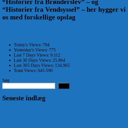
“Historier fra Brønderslev” – og
“Historier fra Vendsyssel” – her hygger vi
os med forskellige opslag
Today's Views:
794
Yesterday's Views:
775
Last 7 Days Views:
9.112
Last 30 Days Views:
25.864
Last 365 Days Views:
134.965
Total Views:
645.596
Søg
Søg
Seneste indlæg
Hvad postmester, sognerådsformand, lokal tillidsmand i
Saltum Bank og frihedskæmper, Oluf Jensen, Saltum har
fortalt: