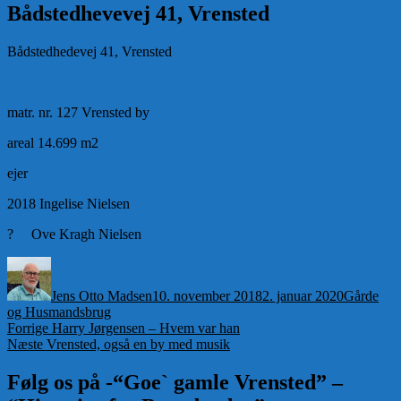
Bådstedhevevej 41, Vrensted
Bådstedhedevej 41, Vrensted
matr. nr. 127 Vrensted by
areal 14.699 m2
ejer
2018 Ingelise Nielsen
? Ove Kragh Nielsen
Forfatter
Udgivet
Kategorie
Jens Otto Madsen
10. november 2018
2. januar 2020
Gårde
og Husmandsbrug
Indlægsnavigation
Forrige
Forrige
Harry Jørgensen – Hvem var han
Næste
indlæg:
Næste
Vrensted, også en by med musik
indlæg:
Følg os på -“Goe` gamle Vrensted” –