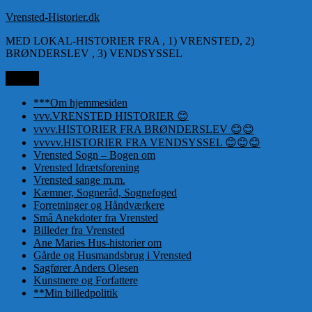
Videre
Vrensted-Historier.dk
til
MED LOKAL-HISTORIER FRA , 1) VRENSTED, 2)
indhold
BRØNDERSLEV , 3) VENDSYSSEL
Menu
***Om hjemmesiden
vvv.VRENSTED HISTORIER 😊
vvvv.HISTORIER FRA BRØNDERSLEV 😊😊
vvvvv.HISTORIER FRA VENDSYSSEL 😊😊😊
Vrensted Sogn – Bogen om
Vrensted Idrætsforening
Vrensted sange m.m.
Kæmner, Sogneråd, Sognefoged
Forretninger og Håndværkere
Små Anekdoter fra Vrensted
Billeder fra Vrensted
Ane Maries Hus-historier om
Gårde og Husmandsbrug i Vrensted
Sagfører Anders Olesen
Kunstnere og Forfattere
**Min billedpolitik