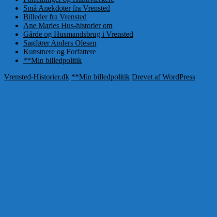
Små Anekdoter fra Vrensted
Billeder fra Vrensted
Ane Maries Hus-historier om
Gårde og Husmandsbrug i Vrensted
Sagfører Anders Olesen
Kunstnere og Forfattere
**Min billedpolitik
Vrensted-Historier.dk
**Min billedpolitik
Drevet af WordPress