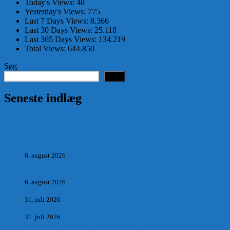
Today's Views:
48
Yesterday's Views:
775
Last 7 Days Views:
8.366
Last 30 Days Views:
25.118
Last 365 Days Views:
134.219
Total Views:
644.850
Søg
Søg
Seneste indlæg
Hvad postmester, sognerådsformand, lokal tillidsmand i
Saltum Bank og frihedskæmper, Oluf Jensen, Saltum har
fortalt:
6. august 2026
POSTMESTEREN, SOGNERÅDSFORMANDEN OG
BANKMANDEN OLUF JENSEN fra Saltum –
6. august 2026
Antik og Moderne, Ny antikvitetsforretning til Vrensted
31. juli 2026
Manden med museet, der aldrig har åbent.
31. juli 2026
Skrædder Larsen fra Pandrup bliver skrædder i Paris og gifter