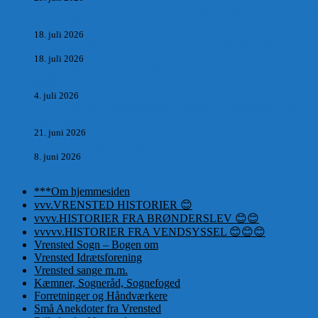
DEN UTROLIGE HISTORIE OM SÆBYNITTEN, CARL
BAUDER.
18. juli 2026
Vrensted Kirke, Sct. Thøgersvej, Vrensted 9480 Løkken
18. juli 2026
Dagbog fra en rejse på vestkysten af Vendsyssel og Thy
1865. m.m.
4. juli 2026
Marvtræet under Vestenvinden – Rejsen fra Vordingborg til
Nørre Saltum
21. juni 2026
De taknemmeliges sprog
8. juni 2026
***Om hjemmesiden
vvv.VRENSTED HISTORIER 😊
vvvv.HISTORIER FRA BRØNDERSLEV 😊😊
vvvvv.HISTORIER FRA VENDSYSSEL 😊😊😊
Vrensted Sogn – Bogen om
Vrensted Idrætsforening
Vrensted sange m.m.
Kæmner, Sogneråd, Sognefoged
Forretninger og Håndværkere
Små Anekdoter fra Vrensted