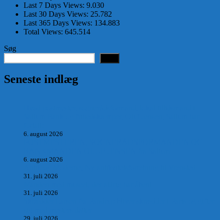
Last 7 Days Views:
9.030
Last 30 Days Views:
25.782
Last 365 Days Views:
134.883
Total Views:
645.514
Søg
Søg
Seneste indlæg
Hvad postmester, sognerådsformand, lokal tillidsmand i
Saltum Bank og frihedskæmper, Oluf Jensen, Saltum har
fortalt:
6. august 2026
POSTMESTEREN, SOGNERÅDSFORMANDEN OG
BANKMANDEN OLUF JENSEN fra Saltum –
6. august 2026
Antik og Moderne, Ny antikvitetsforretning til Vrensted
31. juli 2026
Manden med museet, der aldrig har åbent.
31. juli 2026
Skrædder Larsen fra Pandrup bliver skrædder i Paris og gifter
sig med mesters datter
29. juli 2026