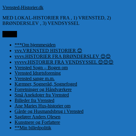
Videre
Vrensted-Historier.dk
til
MED LOKAL-HISTORIER FRA , 1) VRENSTED, 2)
indhold
BRØNDERSLEV , 3) VENDSYSSEL
Menu
***Om hjemmesiden
vvv.VRENSTED HISTORIER 😊
vvvv.HISTORIER FRA BRØNDERSLEV 😊😊
vvvvv.HISTORIER FRA VENDSYSSEL 😊😊😊
Vrensted Sogn – Bogen om
Vrensted Idrætsforening
Vrensted sange m.m.
Kæmner, Sogneråd, Sognefoged
Forretninger og Håndværkere
Små Anekdoter fra Vrensted
Billeder fra Vrensted
Ane Maries Hus-historier om
Gårde og Husmandsbrug i Vrensted
Sagfører Anders Olesen
Kunstnere og Forfattere
**Min billedpolitik