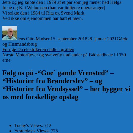
Jette og jeg købte den i 1979 af et par som jeg mener hed Helga
Irene og Kai Willumsen (han var tidligere operasanger)
Vi solgte den i 1984 til Rita og Svend Mørk.
Ved ikke om ejendommen har haft et navn.
Forfatter
Udgivet
Kategori
Jens Otto Madsen
15. september 2018
28. januar 2021
Gårde
og Husmandsbrug
Indlægsnavigation
Forrige
Forrige
Da elektrikeren endte i grøften
Næste
indlæg:
Næste
Motorflyver og svævefly nødlander på Bådstedhede i 1950
indlæg:
erne
Følg os på -“Goe` gamle Vrensted” –
“Historier fra Brønderslev” – og
“Historier fra Vendsyssel” – her hygger vi
os med forskellige opslag
Today's Views:
712
Yesterday's Views:
775