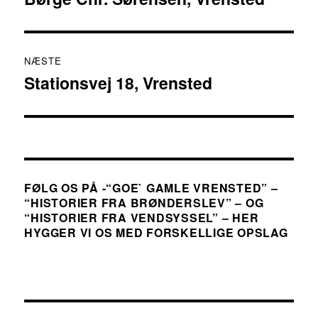
indlæg:
NÆSTE
Stationsvej 18, Vrensted
Næste
indlæg:
FØLG OS PÅ -“GOE` GAMLE VRENSTED” –
“HISTORIER FRA BRØNDERSLEV” – OG
“HISTORIER FRA VENDSYSSEL” – HER
HYGGER VI OS MED FORSKELLIGE OPSLAG