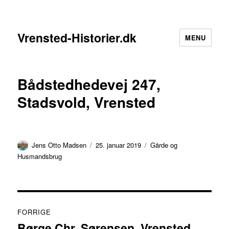
Vrensted-Historier.dk
MENU
Bådstedhedevej 247,
Stadsvold, Vrensted
Forfatter
Udgivet
Kategorier
Jens Otto Madsen
25. januar 2019
Gårde og
Husmandsbrug
Indlægsnavigation
FORRIGE
Børge Chr. Sørensen, Vrensted
Forrige