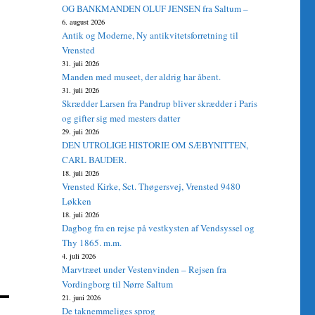
OG BANKMANDEN OLUF JENSEN fra Saltum –
6. august 2026
Antik og Moderne, Ny antikvitetsforretning til
Vrensted
31. juli 2026
Manden med museet, der aldrig har åbent.
31. juli 2026
Skrædder Larsen fra Pandrup bliver skrædder i Paris
og gifter sig med mesters datter
29. juli 2026
DEN UTROLIGE HISTORIE OM SÆBYNITTEN,
CARL BAUDER.
18. juli 2026
Vrensted Kirke, Sct. Thøgersvej, Vrensted 9480
Løkken
18. juli 2026
Dagbog fra en rejse på vestkysten af Vendsyssel og
Thy 1865. m.m.
4. juli 2026
Marvtræet under Vestenvinden – Rejsen fra
Vordingborg til Nørre Saltum
21. juni 2026
De taknemmeliges sprog