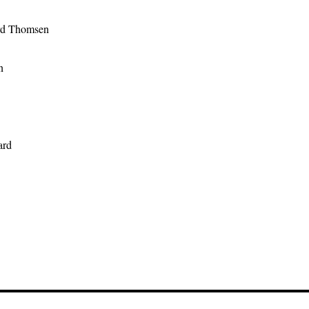
rd Thomsen
n
ard