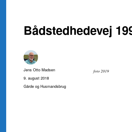
Bådstedhedevej 199
Forfatter
Jens Otto Madsen
foto 2019
Udgivet
9. august 2018
Kategorier
Gårde og Husmandsbrug