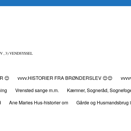
V , 3) VENDSYSSEL
R 😊
vvvv.HISTORIER FRA BRØNDERSLEV 😊😊
vvv
ning
Vrensted sange m.m.
Kæmner, Sogneråd, Sognefog
d
Ane Maries Hus-historier om
Gårde og Husmandsbrug i