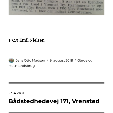
1949 Emil Nielsen
Forfatter
Udgivet
Kategorier
Jens Otto Madsen
9. august 2018
Gårde og
Husmandsbrug
Indlægsnavigation
FORRIGE
Bådstedhedevej 171, Vrensted
Forrige
indlæg: