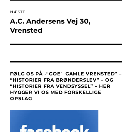
NÆSTE
A.C. Andersens Vej 30,
Næste
indlæg:
Vrensted
FØLG OS PÅ -“GOE` GAMLE VRENSTED” –
“HISTORIER FRA BRØNDERSLEV” – OG
“HISTORIER FRA VENDSYSSEL” – HER
HYGGER VI OS MED FORSKELLIGE
OPSLAG