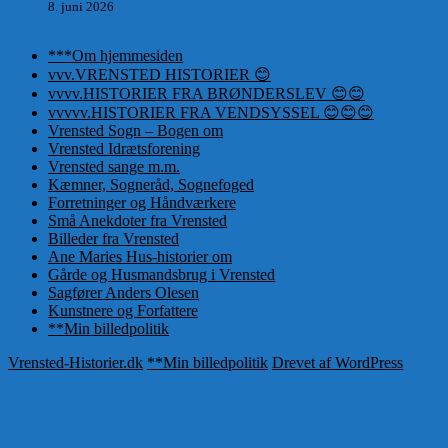
8. juni 2026
***Om hjemmesiden
vvv.VRENSTED HISTORIER 😊
vvvv.HISTORIER FRA BRØNDERSLEV 😊😊
vvvvv.HISTORIER FRA VENDSYSSEL 😊😊😊
Vrensted Sogn – Bogen om
Vrensted Idrætsforening
Vrensted sange m.m.
Kæmner, Sogneråd, Sognefoged
Forretninger og Håndværkere
Små Anekdoter fra Vrensted
Billeder fra Vrensted
Ane Maries Hus-historier om
Gårde og Husmandsbrug i Vrensted
Sagfører Anders Olesen
Kunstnere og Forfattere
**Min billedpolitik
Vrensted-Historier.dk
**Min billedpolitik
Drevet af WordPress