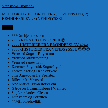
Videre
Vrensted-Historier.dk
til
MED LOKAL-HISTORIER FRA , 1) VRENSTED, 2)
indhold
BRØNDERSLEV , 3) VENDSYSSEL
Menu
***Om hjemmesiden
vvv.VRENSTED HISTORIER 😊
vvvv.HISTORIER FRA BRØNDERSLEV 😊😊
vvvvv.HISTORIER FRA VENDSYSSEL 😊😊😊
Vrensted Sogn – Bogen om
Vrensted Idrætsforening
Vrensted sange m.m.
Kæmner, Sogneråd, Sognefoged
Forretninger og Håndværkere
Små Anekdoter fra Vrensted
Billeder fra Vrensted
Ane Maries Hus-historier om
Gårde og Husmandsbrug i Vrensted
Sagfører Anders Olesen
Kunstnere og Forfattere
**Min billedpolitik