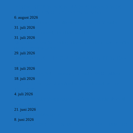
POSTMESTEREN, SOGNERÅDSFORMANDEN OG
BANKMANDEN OLUF JENSEN fra Saltum –
6. august 2026
Antik og Moderne, Ny antikvitetsforretning til Vrensted
31. juli 2026
Manden med museet, der aldrig har åbent.
31. juli 2026
Skrædder Larsen fra Pandrup bliver skrædder i Paris og gifter
sig med mesters datter
29. juli 2026
DEN UTROLIGE HISTORIE OM SÆBYNITTEN, CARL
BAUDER.
18. juli 2026
Vrensted Kirke, Sct. Thøgersvej, Vrensted 9480 Løkken
18. juli 2026
Dagbog fra en rejse på vestkysten af Vendsyssel og Thy
1865. m.m.
4. juli 2026
Marvtræet under Vestenvinden – Rejsen fra Vordingborg til
Nørre Saltum
21. juni 2026
De taknemmeliges sprog
8. juni 2026
DA LAURIDS GIK I SINDAL KIRKE IFØRT DAMETØJ
I 1718.