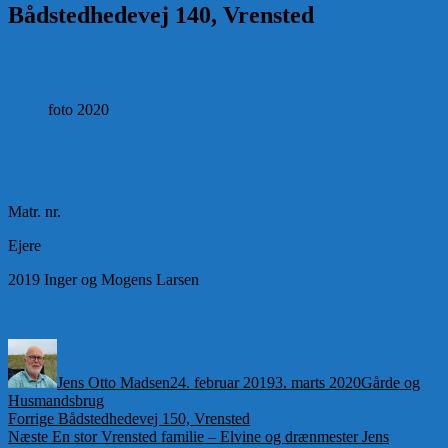
Bådstedhedevej 140, Vrensted
foto 2020
Matr. nr.
Ejere
2019 Inger og Mogens Larsen
Forfatter
Udgivet
Kategorier
Jens Otto Madsen
24. februar 2019
3. marts 2020
Gårde og
Husmandsbrug
Indlægsnavigation
Forrige
Forrige
Bådstedhedevej 150, Vrensted
Næste
indlæg:
Næste
En stor Vrensted familie – Elvine og drænmester Jens