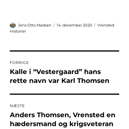
Forfatter
Udgivet
Kategorier
Jens Otto Madsen
14. december 2020
Vrensted
Historier
Indlægsnavigation
FORRIGE
Kalle i “Vestergaard” hans
Forrige
indlæg:
rette navn var Karl Thomsen
NÆSTE
Anders Thomsen, Vrensted en
Næste
indlæg:
hædersmand og krigsveteran