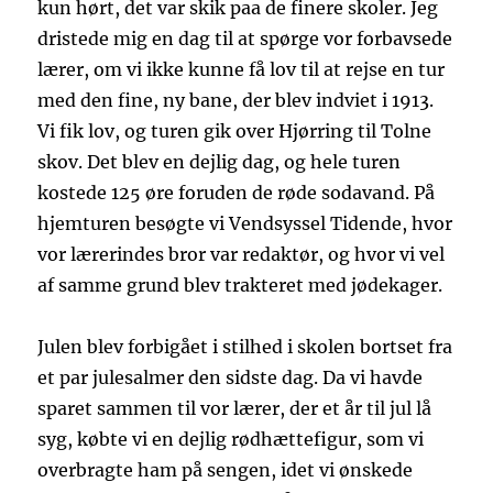
kun hørt, det var skik paa de finere skoler. Jeg
dristede mig en dag til at spørge vor forbavsede
lærer, om vi ikke kunne få lov til at rejse en tur
med den fine, ny bane, der blev indviet i 1913.
Vi fik lov, og turen gik over Hjørring til Tolne
skov. Det blev en dejlig dag, og hele turen
kostede 125 øre foruden de røde sodavand. På
hjemturen besøgte vi Vendsyssel Tidende, hvor
vor lærerindes bror var redaktør, og hvor vi vel
af samme grund blev trakteret med jødekager.
Julen blev forbigået i stilhed i skolen bortset fra
et par julesalmer den sidste dag. Da vi havde
sparet sammen til vor lærer, der et år til jul lå
syg, købte vi en dejlig rødhættefigur, som vi
overbragte ham på sengen, idet vi ønskede