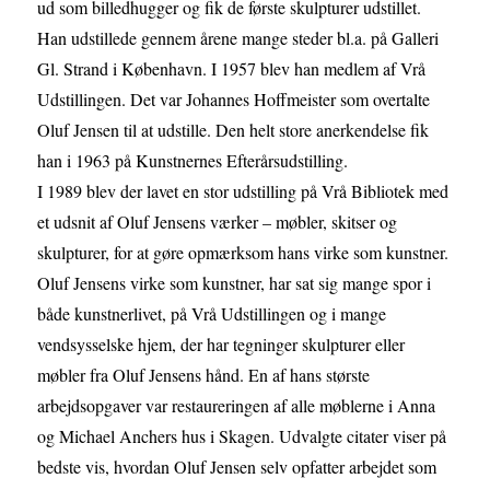
ud som billedhugger og fik de første skulpturer udstillet.
Han udstillede gennem årene mange steder bl.a. på Galleri
Gl. Strand i København. I 1957 blev han medlem af Vrå
Udstillingen. Det var Johannes Hoffmeister som overtalte
Oluf Jensen til at udstille. Den helt store anerkendelse fik
han i 1963 på Kunstnernes Efterårsudstilling.
I 1989 blev der lavet en stor udstilling på Vrå Bibliotek med
et udsnit af Oluf Jensens værker – møbler, skitser og
skulpturer, for at gøre opmærksom hans virke som kunstner.
Oluf Jensens virke som kunstner, har sat sig mange spor i
både kunstnerlivet, på Vrå Udstillingen og i mange
vendsysselske hjem, der har tegninger skulpturer eller
møbler fra Oluf Jensens hånd. En af hans største
arbejdsopgaver var restaureringen af alle møblerne i Anna
og Michael Anchers hus i Skagen. Udvalgte citater viser på
bedste vis, hvordan Oluf Jensen selv opfatter arbejdet som