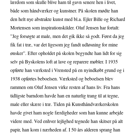
lærdom som skulle blive ham til gavn senere hen i livet,
både som håndværker og kunstner. På skolen mødte han
den helt nye abstrakte kunst med bl.a. Ejler Bille og Richard
Mortensen som inspirationskilder. Oluf Jensen har fortalt:
”Jeg forsøgte at male, men det gik ikke så godt. Først da jeg
fik fat i træ, var det ligesom jeg fandt udløsning for mine
ønsker”. Efter opholdet på skolen begyndte han lidt for sig
selv på Byskolens loft at lave og reparere møbler. I 1935
opførte han værksted i Vrensted på en nyindkøbt grund og i
1938 opførtes beboelsen. Værksted og beboelsen blev
rammen om Oluf Jensen virke resten af hans liv. Fra hans
tidligste barndom havde han en naturlig trang til at tegne,
male eller skære i træ. Tiden på Kunsthåndværkerskolen
havde givet ham nogle færdigheder som han kunne arbejde
videre med. Ved enhver lejlighed tegnede han skitser på alt
papir, han kom i nærheden af. I 50 års alderen sprang han