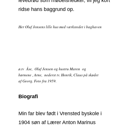
levebrød som møbelsnedker, vil jeg kort
ridse hans baggrund op.
Her Oluf Jensens lille hus med værkstedet i baghaven
ø.tv Åse, Oluf Jensen og hustru Maren og
børnene , Arne, nederst tv. Henrik, Claus på skødet
af Georg. Foto fra 1959.
Biografi
Min far blev født i Vrensted byskole i
1904 søn af Lærer Anton Marinus