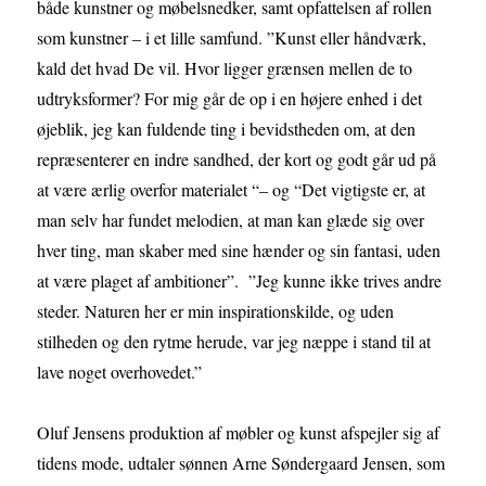
både kunstner og møbelsnedker, samt opfattelsen af rollen
som kunstner – i et lille samfund. ”Kunst eller håndværk,
kald det hvad De vil. Hvor ligger grænsen mellen de to
udtryksformer? For mig går de op i en højere enhed i det
øjeblik, jeg kan fuldende ting i bevidstheden om, at den
repræsenterer en indre sandhed, der kort og godt går ud på
at være ærlig overfor materialet “– og “Det vigtigste er, at
man selv har fundet melodien, at man kan glæde sig over
hver ting, man skaber med sine hænder og sin fantasi, uden
at være plaget af ambitioner”. ”Jeg kunne ikke trives andre
steder. Naturen her er min inspirationskilde, og uden
stilheden og den rytme herude, var jeg næppe i stand til at
lave noget overhovedet.”
Oluf Jensens produktion af møbler og kunst afspejler sig af
tidens mode, udtaler sønnen Arne Søndergaard Jensen, som