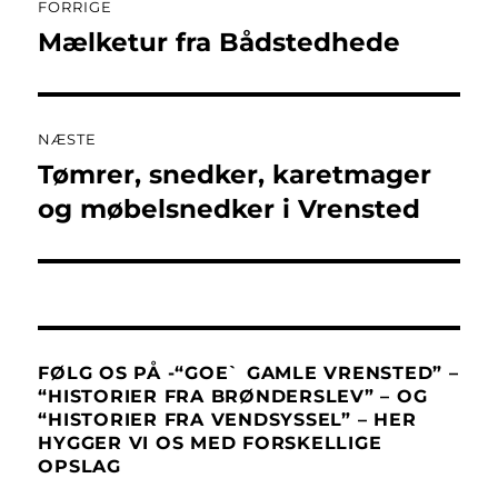
FORRIGE
Mælketur fra Bådstedhede
Forrige
indlæg:
NÆSTE
Tømrer, snedker, karetmager
Næste
indlæg:
og møbelsnedker i Vrensted
FØLG OS PÅ -“GOE` GAMLE VRENSTED” –
“HISTORIER FRA BRØNDERSLEV” – OG
“HISTORIER FRA VENDSYSSEL” – HER
HYGGER VI OS MED FORSKELLIGE
OPSLAG