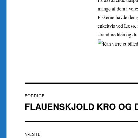
mange af dem i vore
Fiskerne havde denga
enkeltvis ved Læsø, 
strandbredden og dr
Indlægsnavigation
FORRIGE
FLAUENSKJOLD KRO OG 
Forrige
indlæg:
NÆSTE