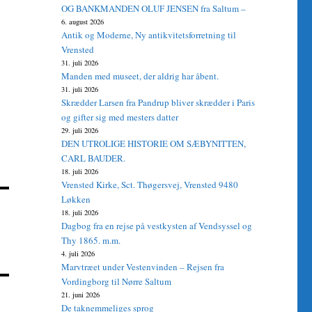
OG BANKMANDEN OLUF JENSEN fra Saltum –
6. august 2026
Antik og Moderne, Ny antikvitetsforretning til
Vrensted
31. juli 2026
Manden med museet, der aldrig har åbent.
31. juli 2026
Skrædder Larsen fra Pandrup bliver skrædder i Paris
og gifter sig med mesters datter
29. juli 2026
DEN UTROLIGE HISTORIE OM SÆBYNITTEN,
CARL BAUDER.
18. juli 2026
Vrensted Kirke, Sct. Thøgersvej, Vrensted 9480
Løkken
18. juli 2026
Dagbog fra en rejse på vestkysten af Vendsyssel og
Thy 1865. m.m.
4. juli 2026
Marvtræet under Vestenvinden – Rejsen fra
Vordingborg til Nørre Saltum
21. juni 2026
De taknemmeliges sprog