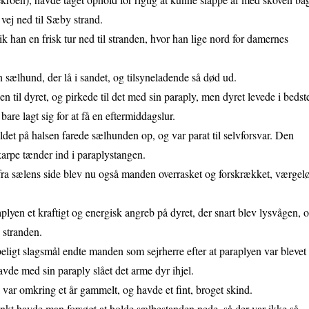
 vej ned til Sæby strand.
 han en frisk tur ned til stranden, hvor han lige nord for damernes
sælhund, der lå i sandet, og tilsyneladende så død ud.
en til dyret, og pirkede til det med sin paraply, men dyret levede i bedst
are lagt sig for at få en eftermiddagslur.
ldet på halsen farede sælhunden op, og var parat til selvforsvar. Den
karpe tænder ind i paraplystangen.
ra sælens side blev nu også manden overrasket og forskrækket, værgel
lyen et kraftigt og energisk angreb på dyret, der snart blev lysvågen, 
å stranden.
beligt slagsmål endte manden som sejrherre efter at paraplyen var blevet
avde med sin paraply slået det arme dyr ihjel.
ar omkring et år gammelt, og havde et fint, broget skind.
kt havde man forsøgt at holde sælbestanden nede, så der var ikke så