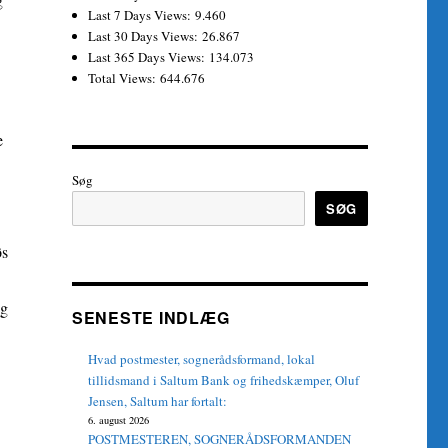
Last 7 Days Views:
9.460
Last 30 Days Views:
26.867
Last 365 Days Views:
134.073
Total Views:
644.676
e
Søg
SØG
øs
og
SENESTE INDLÆG
Hvad postmester, sognerådsformand, lokal
tillidsmand i Saltum Bank og frihedskæmper, Oluf
Jensen, Saltum har fortalt:
6. august 2026
POSTMESTEREN, SOGNERÅDSFORMANDEN