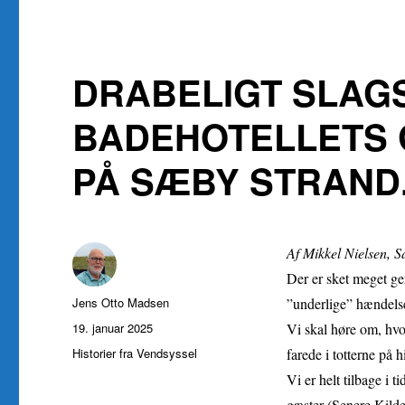
DRABELIGT SLAG
BADEHOTELLETS 
PÅ SÆBY STRAND
Af Mikkel Nielsen, 
Der er sket meget ge
Forfatter
Jens Otto Madsen
”underlige” hændelse
Udgivet
19. januar 2025
Vi skal høre om, hvor
Kategorier
Historier fra Vendsyssel
farede i totterne på
Vi er helt tilbage i 
gæster (Senere Kilde