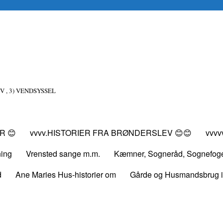
V , 3) VENDSYSSEL
R 😊
vvvv.HISTORIER FRA BRØNDERSLEV 😊😊
vvv
ning
Vrensted sange m.m.
Kæmner, Sogneråd, Sognefog
d
Ane Maries Hus-historier om
Gårde og Husmandsbrug i