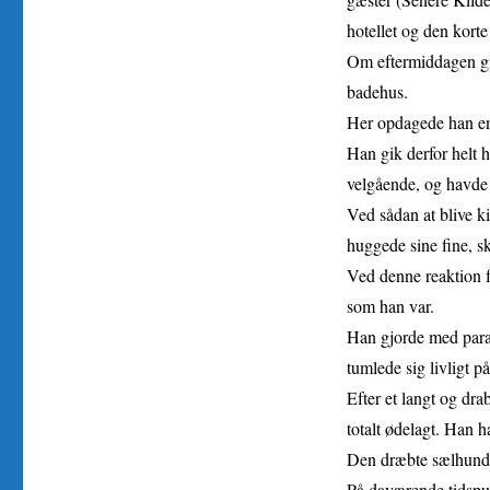
hotellet og den korte
Om eftermiddagen gik
badehus.
Her opdagede han en 
Han gik derfor helt h
velgående, og havde b
Ved sådan at blive ki
huggede sine fine, s
Ved denne reaktion f
som han var.
Han gjorde med parap
tumlede sig livligt p
Efter et langt og dra
totalt ødelagt. Han h
Den dræbte sælhund v
På daværende tidspun