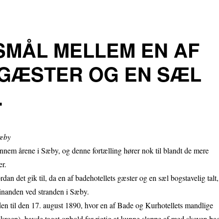
SMÅL MELLEM EN AF
GÆSTER OG EN SÆL
.
Sæby
nnem årene i Sæby, og denne fortælling hører nok til blandt de mere
r.
dan det gik til, da en af badehotellets gæster og en sæl bogstavelig talt,
 hinanden ved stranden i Sæby.
tiden til den 17. august 1890, hvor en af Bade og Kurhotellets mandlige
kroen), havde taget ophold for rigtig at kunne slappe af med skoven ba